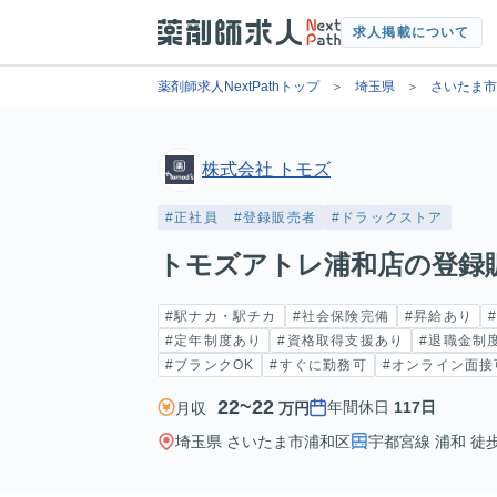
求人掲載について
薬剤師求人NextPathトップ
埼玉県
さいたま市
株式会社 トモズ
#正社員
#登録販売者
#ドラックストア
トモズアトレ浦和店の登録
#駅ナカ・駅チカ
#社会保険完備
#昇給あり
#定年制度あり
#資格取得支援あり
#退職金制
#ブランクOK
#すぐに勤務可
#オンライン面接
22~22
年間休日
117日
月収
万円
埼玉県 さいたま市浦和区
宇都宮線 浦和 徒歩