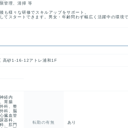
限管理、清掃 等
社後も様々な研修でスキルアップをサポート。
してスタートできます。男女・年齢問わず幅広く活躍中の環境
高砂1-16-12アトレ浦和1F
神経内
、胃腸
外科、整
外科、脳
心臓血管
尿器科、
転勤の有無
あり
科、肛門