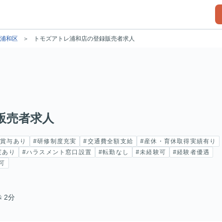
浦和区
トモズアトレ浦和店の登録販売者求人
販売者求人
#賞与あり
#研修制度充実
#交通費全額支給
#産休・育休取得実績有り
度あり
#ハラスメント窓口設置
#転勤なし
#未経験可
#経験者優遇
可
 2分