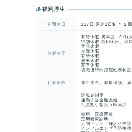
福利厚生
年間休日
117日 週給2日制 年
有給休暇:初年度１0日(
特別休暇:公用休日、結
育児休暇
介護休暇
休暇制度
有給休暇
慶弔休暇
夏季休暇
復職後時間短縮勤務制度
社会保険
厚生年金、健康保険、雇
退職金制度
通勤手当全額支給
社員割引制度（医薬品・
健康・医療関連
定期健康診断
人間ドック・婦人科検診
インフルエンザ予防接種