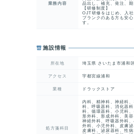
業務内容
品出し、補充、発注、期
【研修制度】
OJT研修をはじめ、入
ブランクのある方も安心
す。
施設情報
所在地
埼玉県 さいたま市浦和区 
アクセス
宇都宮線浦和
業種
ドラックストア
内科、精神科、神経科、
科、呼吸器科、消化器科
科、循環器科、小児科、
形外科、形成外科、美容
神経外科、呼吸器外科、
外科、小児外科、皮膚泌
処方箋科目
皮膚科、泌尿器科、性病