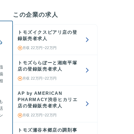
この企業の求人
トモズイクスピアリ店の登
録販売者求人
も
月収 22万円~22万円
トモズららぽーと湘南平塚
指
店の登録販売者求人
揃
月収 22万円~22万円
相
AP by AMERICAN
PHARMACY渋谷ヒカリエ
も
店の登録販売者求人
活
ン
月収 22万円~22万円
トモズ瀬谷本郷店の調剤事