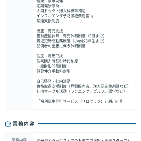
健康・医療関連
定期健康診断
人間ドック・婦人科検診補助
インフルエンザ予防接種費用補助
禁煙支援制度
出産・育児支援
産前産後休暇・育児休暇制度（6歳まで）
育児短時間勤務制度（小学校3年生まで）
配偶者の出産に伴う休暇制度
住居・資産形成
住宅購入時割引特典制度
一般財形貯蓄制度
賃貸仲介手数料割引
自己啓発・社内活動
資格取得支援制度（登録販売者、漢方認定薬剤師など）
社内サークル活動（ランニング、ゴルフ、語学など）
「福利厚生代行サービス（リロクラブ）」利用可能
業務内容
業務内容
欧米型ドラッグストアのトモズで接客・販売スタッフと