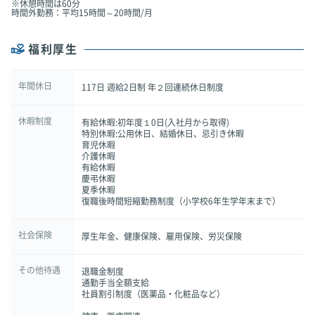
※休憩時間は60分
時間外勤務：平均15時間～20時間/月
福利厚生
年間休日
117日 週給2日制 年２回連続休日制度
休暇制度
有給休暇:初年度１0日(入社月から取得)
特別休暇:公用休日、結婚休日、忌引き休暇
育児休暇
介護休暇
有給休暇
慶弔休暇
夏季休暇
復職後時間短縮勤務制度（小学校6年生学年末まで）
社会保険
厚生年金、健康保険、雇用保険、労災保険
その他待遇
退職金制度
通勤手当全額支給
社員割引制度（医薬品・化粧品など）