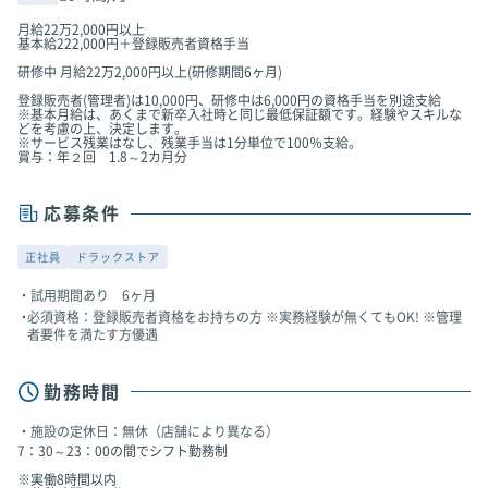
月給22万2,000円以上
基本給222,000円＋登録販売者資格手当
研修中 月給22万2,000円以上(研修期間6ヶ月)
登録販売者(管理者)は10,000円、研修中は6,000円の資格手当を別途支給
※基本月給は、あくまで新卒入社時と同じ最低保証額です。経験やスキルな
どを考慮の上、決定します。
※サービス残業はなし、残業手当は1分単位で100％支給。
賞与：年２回 1.8～2カ月分
応募条件
正社員
ドラックストア
試用期間あり 6ヶ月
必須資格：登録販売者資格をお持ちの方 ※実務経験が無くてもOK! ※管理
者要件を満たす方優遇
勤務時間
施設の定休日：無休（店舗により異なる）
7：30～23：00の間でシフト勤務制
※実働8時間以内