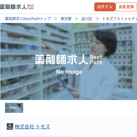
ログイン
会員登録
薬剤師求人NextPathトップ
東京都
品川区
トモズＴｈｉｎｋＰ
株式会社 トモズ