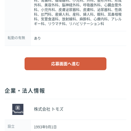
科、胃腸科、循環器科、小児科、外科、整形外科、形成
外科、美容外科、脳神経外科、呼吸器外科、心臓血管外
科、小児外科、皮膚泌尿器科、皮膚科、泌尿器科、性病
科、肛門科、産婦人科、産科、婦人科、眼科、耳鼻咽喉
科、気管食道科、放射線科、麻酔科、心療内科、アレル
ギー科、リウマチ科、リハビリテーション科
転勤の有無
あり
応募画面へ進む
企業・法人情報
株式会社 トモズ
設立
1993年9月1日