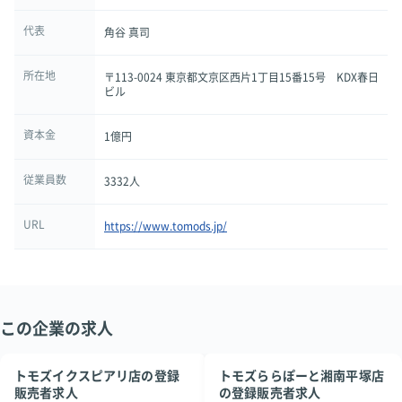
代表
角谷 真司
所在地
〒113-0024 東京都文京区西片1丁目15番15号 KDX春日
ビル
資本金
1億円
従業員数
3332人
URL
https://www.tomods.jp/
この企業の求人
トモズイクスピアリ店の登録
トモズららぽーと湘南平塚店
販売者求人
の登録販売者求人