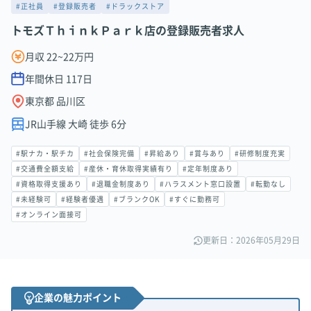
#正社員
#登録販売者
#ドラックストア
トモズＴｈｉｎｋＰａｒｋ店の登録販売者求人
月収 22~22万円
年間休日
117
日
東京都 品川区
JR山手線 大崎 徒歩 6分
#駅ナカ・駅チカ
#社会保険完備
#昇給あり
#賞与あり
#研修制度充実
#交通費全額支給
#産休・育休取得実績有り
#定年制度あり
#資格取得支援あり
#退職金制度あり
#ハラスメント窓口設置
#転勤なし
#未経験可
#経験者優遇
#ブランクOK
#すぐに勤務可
#オンライン面接可
更新日：2026年05月29日
企業の魅力ポイント