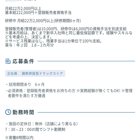
月給22万2,000円以上
基本給222,000円＋登録販売者資格手当
研修中 月給22万2,000円以上(研修期間6ヶ月)
登録販売者(管理者)は10,000円、研修中は6,000円の資格手当を別途支給
※基本月給は、あくまで新卒入社時と同じ最低保証額です。経験やスキルな
どを考慮の上、決定します。
※サービス残業はなし、残業手当は1分単位で100％支給。
賞与：年２回 1.8～2カ月分
応募条件
正社員
調剤併設型ドラッグストア
試用期間あり 6ヶ月
必須資格：登録販売者資格をお持ちの方 ※実務経験が無くてもOK! ※管理
者要件を満たす方優遇
勤務時間
施設の定休日：無休（店舗により異なる）
7：30～23：00の間でシフト勤務制
※実働8時間以内