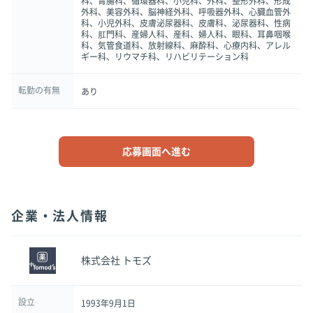
科、胃腸科、循環器科、小児科、外科、整形外科、形成
外科、美容外科、脳神経外科、呼吸器外科、心臓血管外
科、小児外科、皮膚泌尿器科、皮膚科、泌尿器科、性病
科、肛門科、産婦人科、産科、婦人科、眼科、耳鼻咽喉
科、気管食道科、放射線科、麻酔科、心療内科、アレル
ギー科、リウマチ科、リハビリテーション科
転勤の有無
あり
応募画面へ進む
企業・法人情報
株式会社 トモズ
設立
1993年9月1日