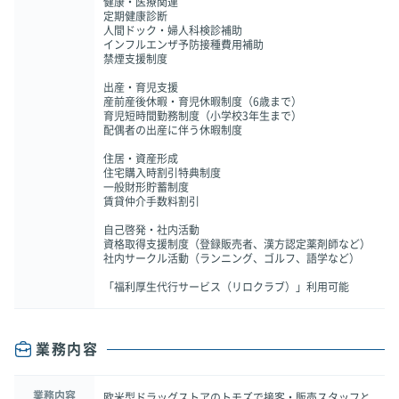
健康・医療関連
定期健康診断
人間ドック・婦人科検診補助
インフルエンザ予防接種費用補助
禁煙支援制度
出産・育児支援
産前産後休暇・育児休暇制度（6歳まで）
育児短時間勤務制度（小学校3年生まで）
配偶者の出産に伴う休暇制度
住居・資産形成
住宅購入時割引特典制度
一般財形貯蓄制度
賃貸仲介手数料割引
自己啓発・社内活動
資格取得支援制度（登録販売者、漢方認定薬剤師など）
社内サークル活動（ランニング、ゴルフ、語学など）
「福利厚生代行サービス（リロクラブ）」利用可能
業務内容
業務内容
欧米型ドラッグストアのトモズで接客・販売スタッフと