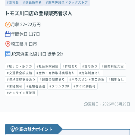
#正社員
#登録販売者
#調剤併設型ドラッグストア
トモズ川口店の登録販売者求人
月収 22~22万円
年間休日
117
日
埼玉県 川口市
JR京浜東北線 川口 徒歩 6分
#駅ナカ・駅チカ
#社会保険完備
#昇給あり
#賞与あり
#研修制度充実
#交通費全額支給
#産休・育休取得実績有り
#定年制度あり
#資格取得支援あり
#退職金制度あり
#ハラスメント窓口設置
#転勤なし
#未経験可
#経験者優遇
#ブランクOK
#すぐに勤務可
#オンライン面接可
更新日：2026年05月29日
企業の魅力ポイント