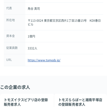
代表
角谷 真司
所在地
〒113-0024 東京都文京区西片1丁目15番15号 KDX春日
ビル
資本金
1億円
従業員数
3332人
URL
https://www.tomods.jp/
この企業の求人
トモズイクスピアリ店の登録
トモズららぽーと湘南平塚店
販売者求人
の登録販売者求人