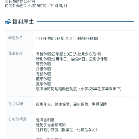
※休憩時間は60分
時間外勤務：平均15時間～20時間/月
福利厚生
年間休日
117日 週給2日制 年２回連続休日制度
休暇制度
有給休暇:初年度１0日(入社月から取得)
特別休暇:公用休日、結婚休日、忌引き休暇
育児休暇
介護休暇
有給休暇
慶弔休暇
夏季休暇
復職後時間短縮勤務制度（小学校6年生学年末まで）
社会保険
厚生年金、健康保険、雇用保険、労災保険
その他待遇
退職金制度
通勤手当全額支給
社員割引制度（医薬品・化粧品など）