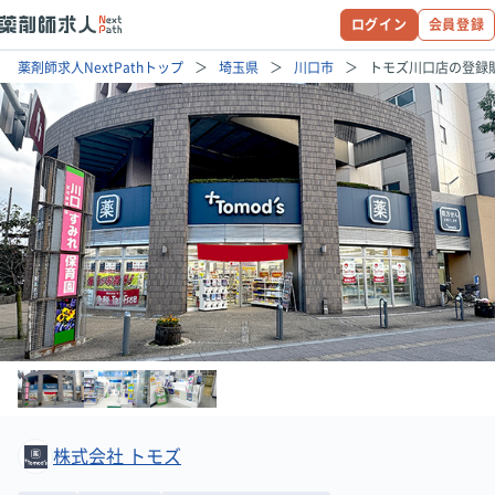
ログイン
会員登録
薬剤師求人NextPathトップ
埼玉県
川口市
トモズ川口店の登録
株式会社 トモズ