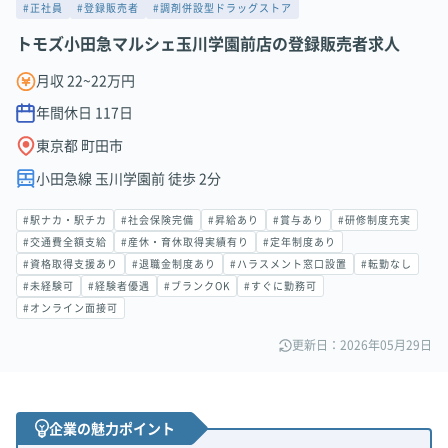
#正社員
#登録販売者
#調剤併設型ドラッグストア
トモズ小田急マルシェ玉川学園前店の登録販売者求人
月収 22~22万円
年間休日
117
日
東京都 町田市
小田急線 玉川学園前 徒歩 2分
#駅ナカ・駅チカ
#社会保険完備
#昇給あり
#賞与あり
#研修制度充実
#交通費全額支給
#産休・育休取得実績有り
#定年制度あり
#資格取得支援あり
#退職金制度あり
#ハラスメント窓口設置
#転勤なし
#未経験可
#経験者優遇
#ブランクOK
#すぐに勤務可
#オンライン面接可
更新日：2026年05月29日
企業の魅力ポイント