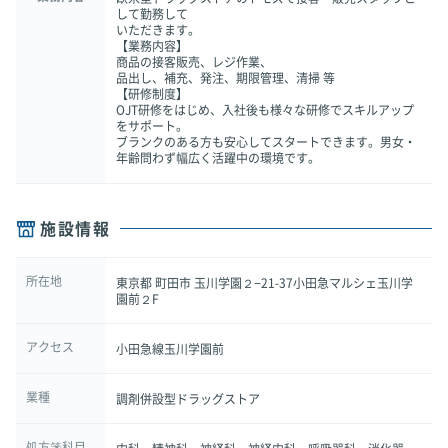
して勤務して
いただきます。
【業務内容】
商品の接客販売、レジ作業、
品出し、補充、発注、期限管理、清掃 等
【研修制度】
OJT研修をはじめ、入社後も様々な研修でスキルアップ
をサポート。
ブランクのある方も安心してスタートできます。男女・
年齢問わず幅広く活躍中の環境です。
施設情報
所在地
東京都 町田市 玉川学園２−21-37小田急マルシェ玉川学
園前２F
アクセス
小田急線玉川学園前
業種
調剤併設型ドラッグストア
処方箋科目