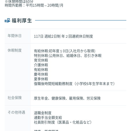
※休憩時間は60分
時間外勤務：平均15時間～20時間/月
福利厚生
年間休日
117日 週給2日制 年２回連続休日制度
休暇制度
有給休暇:初年度１0日(入社月から取得)
特別休暇:公用休日、結婚休日、忌引き休暇
育児休暇
介護休暇
有給休暇
慶弔休暇
夏季休暇
復職後時間短縮勤務制度（小学校6年生学年末まで）
社会保険
厚生年金、健康保険、雇用保険、労災保険
その他待遇
退職金制度
通勤手当全額支給
社員割引制度（医薬品・化粧品など）