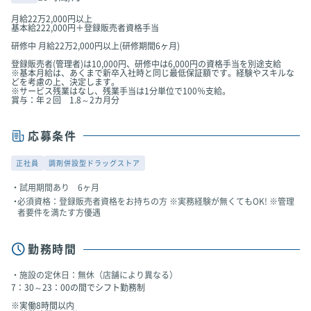
月給22万2,000円以上
基本給222,000円＋登録販売者資格手当
研修中 月給22万2,000円以上(研修期間6ヶ月)
登録販売者(管理者)は10,000円、研修中は6,000円の資格手当を別途支給
※基本月給は、あくまで新卒入社時と同じ最低保証額です。経験やスキルな
どを考慮の上、決定します。
※サービス残業はなし、残業手当は1分単位で100％支給。
賞与：年２回 1.8～2カ月分
応募条件
正社員
調剤併設型ドラッグストア
試用期間あり 6ヶ月
必須資格：登録販売者資格をお持ちの方 ※実務経験が無くてもOK! ※管理
者要件を満たす方優遇
勤務時間
施設の定休日：無休（店舗により異なる）
7：30～23：00の間でシフト勤務制
※実働8時間以内