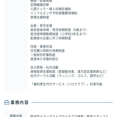
健康・医療関連
定期健康診断
人間ドック・婦人科検診補助
インフルエンザ予防接種費用補助
禁煙支援制度
出産・育児支援
産前産後休暇・育児休暇制度（6歳まで）
育児短時間勤務制度（小学校3年生まで）
配偶者の出産に伴う休暇制度
住居・資産形成
住宅購入時割引特典制度
一般財形貯蓄制度
賃貸仲介手数料割引
自己啓発・社内活動
資格取得支援制度（登録販売者、漢方認定薬剤師など）
社内サークル活動（ランニング、ゴルフ、語学など）
「福利厚生代行サービス（リロクラブ）」利用可能
業務内容
業務内容
欧米型ドラッグストアのトモズで接客・販売スタッフと