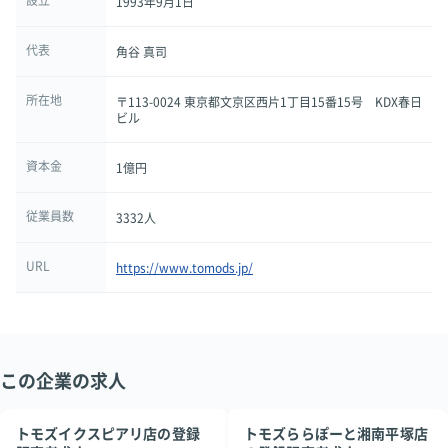
1993年9月1日
代表
角谷 真司
所在地
〒113-0024 東京都文京区西片1丁目15番15号 KDX春日
ビル
資本金
1億円
従業員数
3332人
URL
https://www.tomods.jp/
この企業の求人
トモズイクスピアリ店の登録
トモズららぽーと湘南平塚店