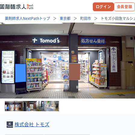
ログイン
会員登録
薬剤師求人NextPathトップ
東京都
町田市
トモズ小田急マルシ
株式会社 トモズ