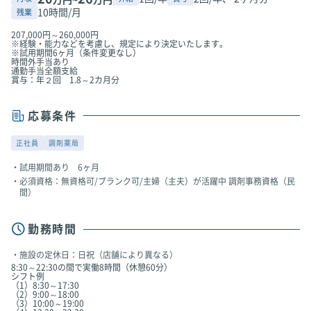
10時間/月
残業
207,000円～260,000円
※経験・能力などを考慮し、規定により決定いたします。
※試用期間6ヶ月（条件変更なし）
時間外手当あり
通勤手当全額支給
賞与：年２回 1.8～2カ月分
応募条件
正社員
調剤薬局
試用期間あり 6ヶ月
必須資格：無資格可/ブランク可/主婦（主夫）が活躍中 調剤事務資格（民
間）
勤務時間
施設の定休日：日祝（店舗により異なる）
8:30～22:30の間で実働8時間（休憩60分）
シフト例
（1）8:30～17:30
（2）9:00～18:00
（3）10:00～19:00