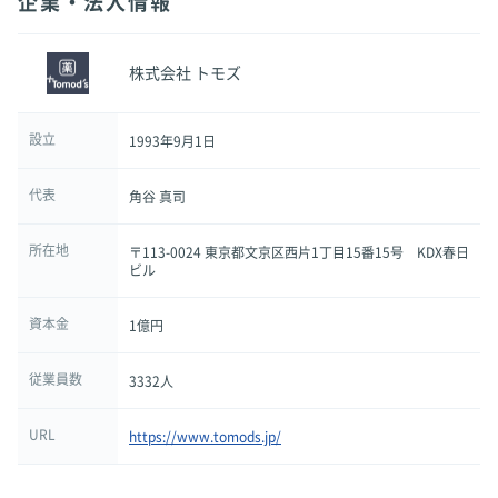
企業・法人情報
株式会社 トモズ
設立
1993年9月1日
代表
角谷 真司
所在地
〒113-0024 東京都文京区西片1丁目15番15号 KDX春日
ビル
資本金
1億円
従業員数
3332人
URL
https://www.tomods.jp/