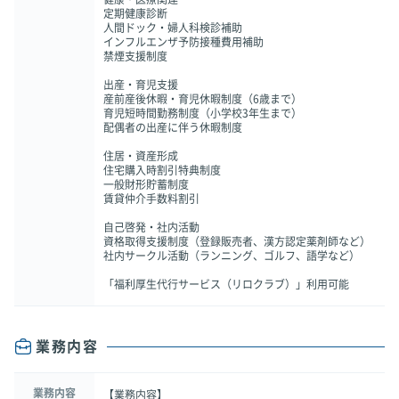
定期健康診断
人間ドック・婦人科検診補助
インフルエンザ予防接種費用補助
禁煙支援制度
出産・育児支援
産前産後休暇・育児休暇制度（6歳まで）
育児短時間勤務制度（小学校3年生まで）
配偶者の出産に伴う休暇制度
住居・資産形成
住宅購入時割引特典制度
一般財形貯蓄制度
賃貸仲介手数料割引
自己啓発・社内活動
資格取得支援制度（登録販売者、漢方認定薬剤師など）
社内サークル活動（ランニング、ゴルフ、語学など）
「福利厚生代行サービス（リロクラブ）」利用可能
業務内容
業務内容
【業務内容】