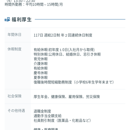
（4）13:30～22:30
時間外勤務：平均10時間～15時間/月
福利厚生
年間休日
117日 週給2日制 年２回連続休日制度
休暇制度
有給休暇:初年度１0日(入社月から取得)
特別休暇:公用休日、結婚休日、忌引き休暇
育児休暇
介護休暇
有給休暇
慶弔休暇
夏季休暇
復職後時間短縮勤務制度（小学校6年生学年末まで）
社会保険
厚生年金、健康保険、雇用保険、労災保険
その他待遇
退職金制度
通勤手当全額支給
社員割引制度（医薬品・化粧品など）
健康・医療関連