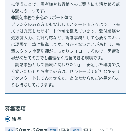
に使うことで、患者様やお客様へのご案内にも活かせる点
も魅力の一つです。
●調剤事務も安心のサポート体制
ブランクのある方でも安心してスタートできるよう、トモ
ズでは充実したサポート体制を整えています。受付業務や
処方箋入力、会計対応など、調剤事務として必要なスキル
は現場で丁寧に指導します。分からないことがあれば、先
輩スタッフや薬剤師がしっかりフォローするので、医療業
界が初めての方でも無理なく成長できる環境です。
「調剤事務として医療に関わりたい」「安定した環境で長
く働きたい」とお考えの方は、ぜひトモズで新たなキャリ
アをスタートしてみませんか。あなたからのご応募を心よ
りお待ちしております。
募集要項
給与
20
26
1回/年
2回/年、 2ヶ月分
月収
昇給
賞与
万円~
万円