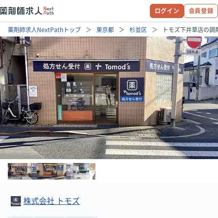
ログイン
会員登録
薬剤師求人NextPathトップ
東京都
杉並区
トモズ下井草店の調
株式会社 トモズ