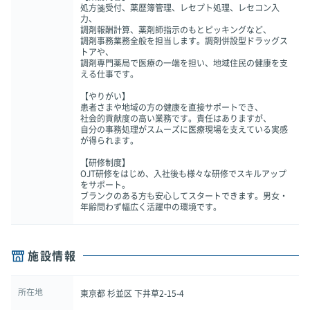
処方箋受付、薬歴簿管理、レセプト処理、レセコン入
力、
調剤報酬計算、薬剤師指示のもとピッキングなど、
調剤事務業務全般を担当します。調剤併設型ドラッグス
トアや、
調剤専門薬局で医療の一端を担い、地域住民の健康を支
える仕事です。
【やりがい】
患者さまや地域の方の健康を直接サポートでき、
社会的貢献度の高い業務です。責任はありますが、
自分の事務処理がスムーズに医療現場を支えている実感
が得られます。
【研修制度】
OJT研修をはじめ、入社後も様々な研修でスキルアップ
をサポート。
ブランクのある方も安心してスタートできます。男女・
年齢問わず幅広く活躍中の環境です。
施設情報
所在地
東京都 杉並区 下井草2-15-4