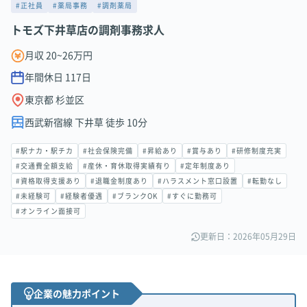
#正社員
#薬局事務
#調剤薬局
トモズ下井草店の調剤事務求人
月収 20~26万円
年間休日
117
日
東京都 杉並区
西武新宿線 下井草 徒歩 10分
#駅ナカ・駅チカ
#社会保険完備
#昇給あり
#賞与あり
#研修制度充実
#交通費全額支給
#産休・育休取得実績有り
#定年制度あり
#資格取得支援あり
#退職金制度あり
#ハラスメント窓口設置
#転勤なし
#未経験可
#経験者優遇
#ブランクOK
#すぐに勤務可
#オンライン面接可
更新日：2026年05月29日
企業の魅力ポイント