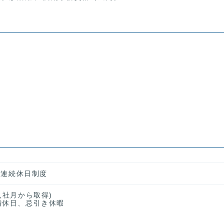
２回連続休日制度
入社月から取得)
婚休日、忌引き休暇