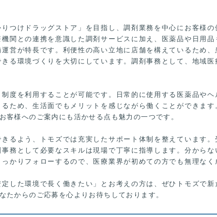
かりつけドラッグストア」を目指し、調剤業務を中心にお客様の
療機関との連携を意識した調剤サービスに加え、医薬品や日用品
舗運営が特長です。利便性の高い立地に店舗を構えているため、
できる環境づくりを大切にしています。調剤事務として、地域医
引制度を利用することが可能です。日常的に使用する医薬品やヘ
きるため、生活面でもメリットを感じながら働くことができます
お客様へのご案内にも活かせる点も魅力の一つです。
できるよう、トモズでは充実したサポート体制を整えています。
剤事務として必要なスキルは現場で丁寧に指導します。分からな
しっかりフォローするので、医療業界が初めての方でも無理なく
安定した環境で長く働きたい」とお考えの方は、ぜひトモズで新
なたからのご応募を心よりお待ちしております。