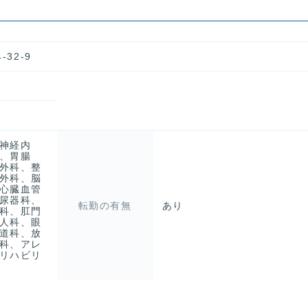
32-9
神経内
、胃腸
外科、整
外科、脳
心臓血管
尿器科、
転勤の有無
あり
科、肛門
人科、眼
道科、放
科、アレ
リハビリ