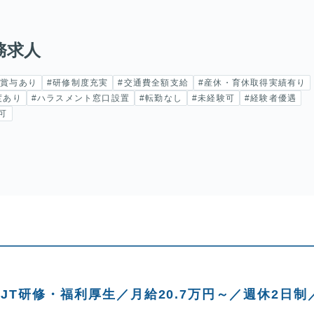
務求人
#賞与あり
#研修制度充実
#交通費全額支給
#産休・育休取得実績有り
度あり
#ハラスメント窓口設置
#転勤なし
#未経験可
#経験者優遇
可
T研修・福利厚生／月給20.7万円～／週休2日制