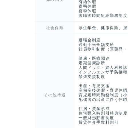
有給休暇
慶弔休暇
夏季休暇
復職後時間短縮勤務制度
社会保険
厚生年金、健康保険、雇
退職金制度
通勤手当全額支給
社員割引制度（医薬品・
健康・医療関連
定期健康診断
人間ドック・婦人科検診
インフルエンザ予防接種
禁煙支援制度
出産・育児支援
産前産後休暇・育児休暇
その他待遇
育児短時間勤務制度（小
配偶者の出産に伴う休暇
住居・資産形成
住宅購入時割引特典制度
一般財形貯蓄制度
賃貸仲介手数料割引