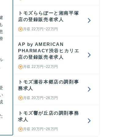
トモズららぽーと湘南平塚
健
店の登録販売者求人
も
月収 22万円~22万円
患
療
AP by AMERICAN
PHARMACY渋谷ヒカリエ
店の登録販売者求人
ル
。
月収 22万円~22万円
トモズ瀬谷本郷店の調剤事
受
務求人
い
月収 20万円~26万円
成
トモズ響が丘店の調剤事務
た
求人
月収 20万円~26万円