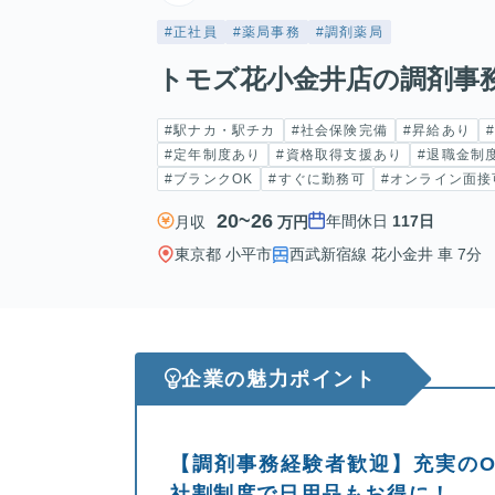
#正社員
#薬局事務
#調剤薬局
トモズ花小金井店の調剤事
#駅ナカ・駅チカ
#社会保険完備
#昇給あり
#定年制度あり
#資格取得支援あり
#退職金制
#ブランクOK
#すぐに勤務可
#オンライン面接
20~26
年間休日
117日
月収
万円
東京都 小平市
西武新宿線 花小金井 車 7分
企業の魅力ポイント
【調剤事務経験者歓迎】充実のOJ
社割制度で日用品もお得に！