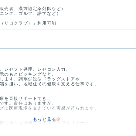
販売者、漢方認定薬剤師など）
ニング、ゴルフ、語学など）
（リロクラブ）」利用可能
、レセプト処理、レセコン入力、
示のもとピッキングなど、
します。調剤併設型ドラッグストアや、
端を担い、地域住民の健康を支える仕事です。
康を直接サポートでき、
です。責任はありますが、
ズに医療現場を支えている実感が得られます。
もっと見る
社後も様々な研修でスキルアップをサポート。
してスタートできます。男女・年齢問わず幅広く活躍中の環境