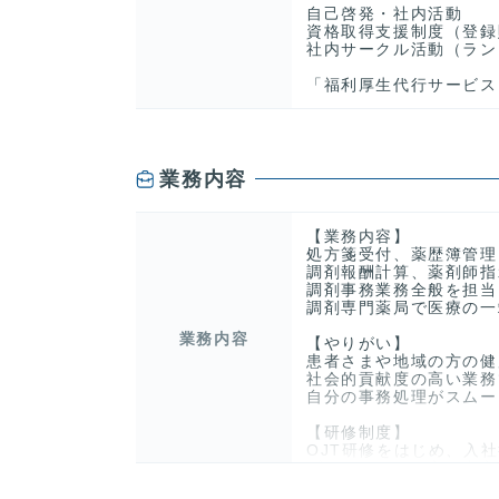
自己啓発・社内活動
資格取得支援制度（登録
社内サークル活動（ラン
「福利厚生代行サービス
業務内容
【業務内容】
処方箋受付、薬歴簿管理
調剤報酬計算、薬剤師指
調剤事務業務全般を担当
調剤専門薬局で医療の一
業務内容
【やりがい】
患者さまや地域の方の健
社会的貢献度の高い業務
自分の事務処理がスムー
【研修制度】
OJT研修をはじめ、入
ブランクのある方も安心
す。