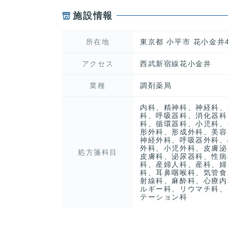
施設情報
所在地
東京都 小平市 花小金井4-
アクセス
西武新宿線花小金井
業種
調剤薬局
内科、精神科、神経科、
科、呼吸器科、消化器科
科、循環器科、小児科、
形外科、形成外科、美容
神経外科、呼吸器外科、
外科、小児外科、皮膚泌
処方箋科目
皮膚科、泌尿器科、性病
科、産婦人科、産科、婦
科、耳鼻咽喉科、気管食
射線科、麻酔科、心療内
ルギー科、リウマチ科、
テーション科