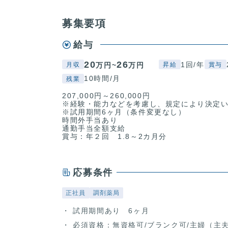
募集要項
給与
20
26
1回/年
万円~
万円
月収
昇給
賞与
10時間/月
残業
207,000円～260,000円
※経験・能力などを考慮し、規定により決定
※試用期間6ヶ月（条件変更なし）
時間外手当あり
通勤手当全額支給
賞与：年２回 1.8～2カ月分
応募条件
正社員
調剤薬局
試用期間あり 6ヶ月
必須資格：無資格可/ブランク可/主婦（主