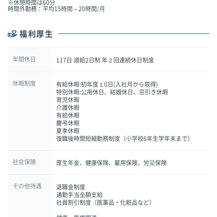
※休憩時間は60分
時間外勤務：平均15時間～20時間/月
福利厚生
年間休日
117日 週給2日制 年２回連続休日制度
休暇制度
有給休暇:初年度１0日(入社月から取得)
特別休暇:公用休日、結婚休日、忌引き休暇
育児休暇
介護休暇
有給休暇
慶弔休暇
夏季休暇
復職後時間短縮勤務制度（小学校6年生学年末まで）
社会保険
厚生年金、健康保険、雇用保険、労災保険
その他待遇
退職金制度
通勤手当全額支給
社員割引制度（医薬品・化粧品など）