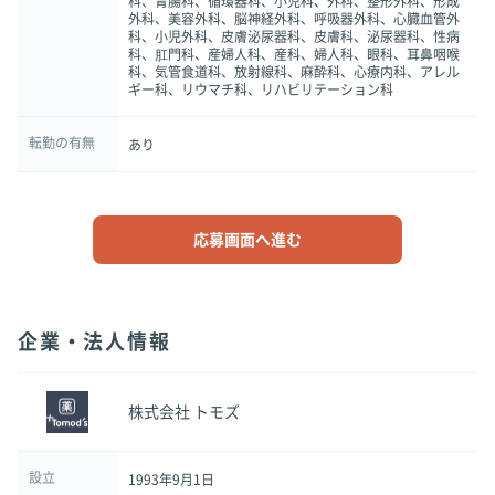
科、胃腸科、循環器科、小児科、外科、整形外科、形成
外科、美容外科、脳神経外科、呼吸器外科、心臓血管外
科、小児外科、皮膚泌尿器科、皮膚科、泌尿器科、性病
科、肛門科、産婦人科、産科、婦人科、眼科、耳鼻咽喉
科、気管食道科、放射線科、麻酔科、心療内科、アレル
ギー科、リウマチ科、リハビリテーション科
転勤の有無
あり
応募画面へ進む
企業・法人情報
株式会社 トモズ
設立
1993年9月1日