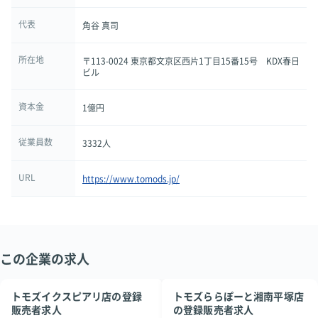
代表
角谷 真司
所在地
〒113-0024 東京都文京区西片1丁目15番15号 KDX春日
ビル
資本金
1億円
従業員数
3332人
URL
https://www.tomods.jp/
この企業の求人
トモズイクスピアリ店の登録
トモズららぽーと湘南平塚店
販売者求人
の登録販売者求人