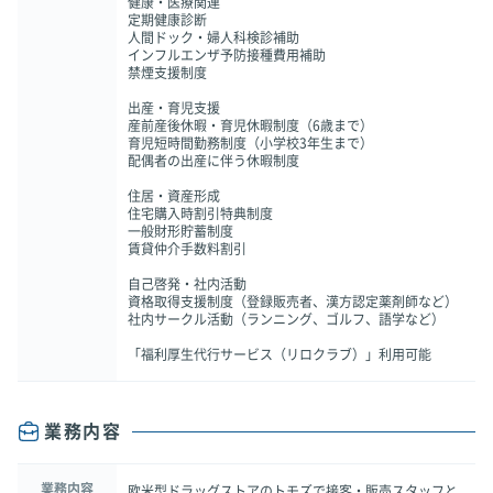
健康・医療関連
定期健康診断
人間ドック・婦人科検診補助
インフルエンザ予防接種費用補助
禁煙支援制度
出産・育児支援
産前産後休暇・育児休暇制度（6歳まで）
育児短時間勤務制度（小学校3年生まで）
配偶者の出産に伴う休暇制度
住居・資産形成
住宅購入時割引特典制度
一般財形貯蓄制度
賃貸仲介手数料割引
自己啓発・社内活動
資格取得支援制度（登録販売者、漢方認定薬剤師など）
社内サークル活動（ランニング、ゴルフ、語学など）
「福利厚生代行サービス（リロクラブ）」利用可能
業務内容
業務内容
欧米型ドラッグストアのトモズで接客・販売スタッフと