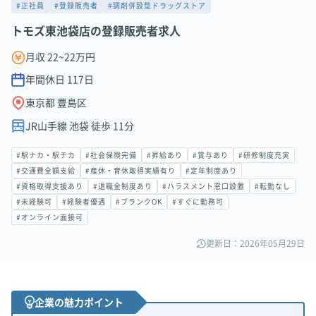
#正社員
#登録販売者
#調剤併設型ドラッグストア
トモズ東池袋店の登録販売者求人
月収 22~22万円
年間休日
117
日
東京都 豊島区
JR山手線 池袋 徒歩 11分
#駅ナカ・駅チカ
#社会保険完備
#昇給あり
#賞与あり
#研修制度充実
#交通費全額支給
#産休・育休取得実績有り
#定年制度あり
#資格取得支援あり
#退職金制度あり
#ハラスメント窓口設置
#転勤なし
#未経験可
#経験者優遇
#ブランクOK
#すぐに勤務可
#オンライン面接可
更新日：2026年05月29日
企業の魅力ポイント