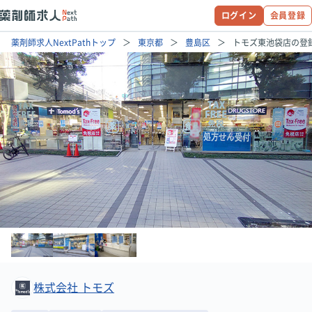
ログイン
会員登録
薬剤師求人NextPathトップ
東京都
豊島区
トモズ東池袋店の登
株式会社 トモズ