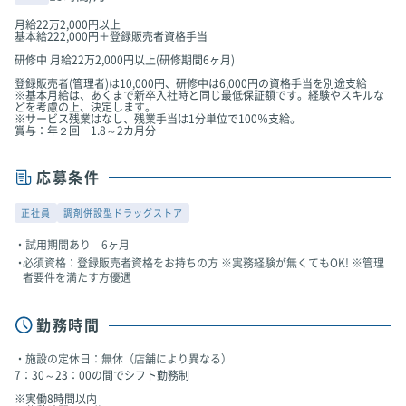
月給22万2,000円以上
基本給222,000円＋登録販売者資格手当
研修中 月給22万2,000円以上(研修期間6ヶ月)
登録販売者(管理者)は10,000円、研修中は6,000円の資格手当を別途支給
※基本月給は、あくまで新卒入社時と同じ最低保証額です。経験やスキルな
どを考慮の上、決定します。
※サービス残業はなし、残業手当は1分単位で100％支給。
賞与：年２回 1.8～2カ月分
応募条件
正社員
調剤併設型ドラッグストア
試用期間あり 6ヶ月
必須資格：登録販売者資格をお持ちの方 ※実務経験が無くてもOK! ※管理
者要件を満たす方優遇
勤務時間
施設の定休日：無休（店舗により異なる）
7：30～23：00の間でシフト勤務制
※実働8時間以内