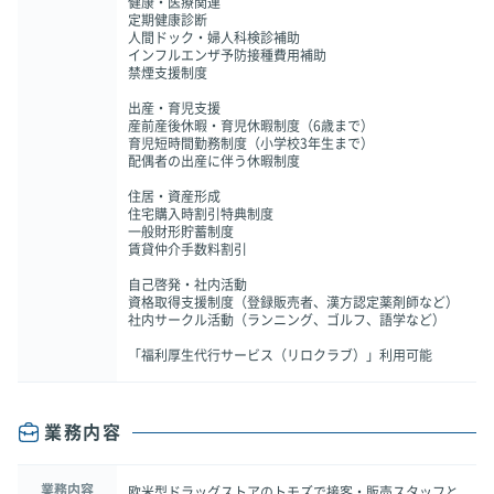
健康・医療関連
定期健康診断
人間ドック・婦人科検診補助
インフルエンザ予防接種費用補助
禁煙支援制度
出産・育児支援
産前産後休暇・育児休暇制度（6歳まで）
育児短時間勤務制度（小学校3年生まで）
配偶者の出産に伴う休暇制度
住居・資産形成
住宅購入時割引特典制度
一般財形貯蓄制度
賃貸仲介手数料割引
自己啓発・社内活動
資格取得支援制度（登録販売者、漢方認定薬剤師など）
社内サークル活動（ランニング、ゴルフ、語学など）
「福利厚生代行サービス（リロクラブ）」利用可能
業務内容
業務内容
欧米型ドラッグストアのトモズで接客・販売スタッフと