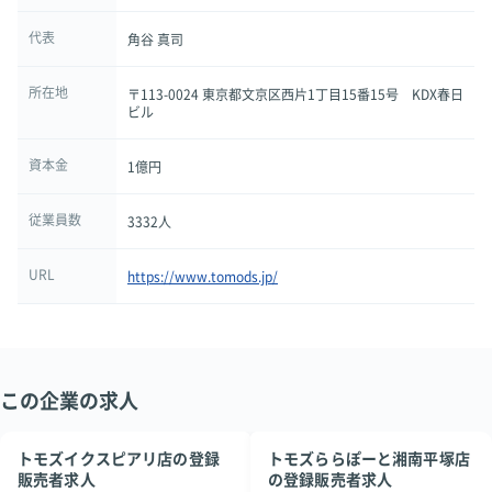
代表
角谷 真司
所在地
〒113-0024 東京都文京区西片1丁目15番15号 KDX春日
ビル
資本金
1億円
従業員数
3332人
URL
https://www.tomods.jp/
この企業の求人
トモズイクスピアリ店の登録
トモズららぽーと湘南平塚店
販売者求人
の登録販売者求人