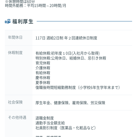
※休憩時間は60分
時間外勤務：平均15時間～20時間/月
福利厚生
年間休日
117日 週給2日制 年２回連続休日制度
休暇制度
有給休暇:初年度１0日(入社月から取得)
特別休暇:公用休日、結婚休日、忌引き休暇
育児休暇
介護休暇
有給休暇
慶弔休暇
夏季休暇
復職後時間短縮勤務制度（小学校6年生学年末まで）
社会保険
厚生年金、健康保険、雇用保険、労災保険
その他待遇
退職金制度
通勤手当全額支給
社員割引制度（医薬品・化粧品など）