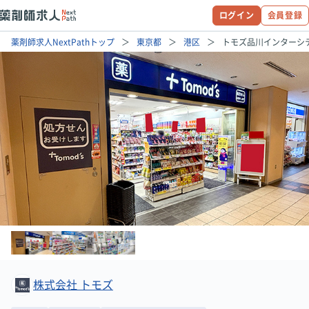
ログイン
会員登録
薬剤師求人NextPathトップ
東京都
港区
トモズ品川インターシ
株式会社 トモズ