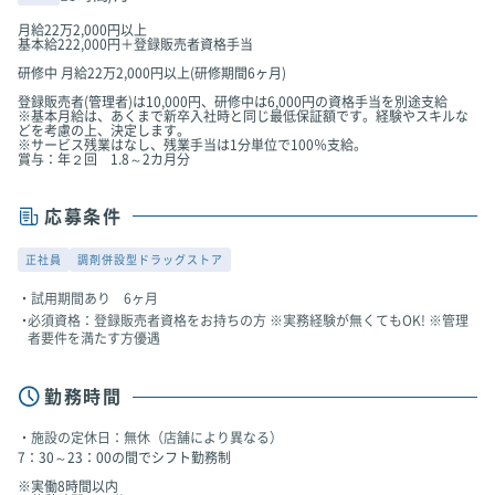
月給22万2,000円以上
基本給222,000円＋登録販売者資格手当
研修中 月給22万2,000円以上(研修期間6ヶ月)
登録販売者(管理者)は10,000円、研修中は6,000円の資格手当を別途支給
※基本月給は、あくまで新卒入社時と同じ最低保証額です。経験やスキルな
どを考慮の上、決定します。
※サービス残業はなし、残業手当は1分単位で100％支給。
賞与：年２回 1.8～2カ月分
応募条件
正社員
調剤併設型ドラッグストア
試用期間あり 6ヶ月
必須資格：登録販売者資格をお持ちの方 ※実務経験が無くてもOK! ※管理
者要件を満たす方優遇
勤務時間
施設の定休日：無休（店舗により異なる）
7：30～23：00の間でシフト勤務制
※実働8時間以内