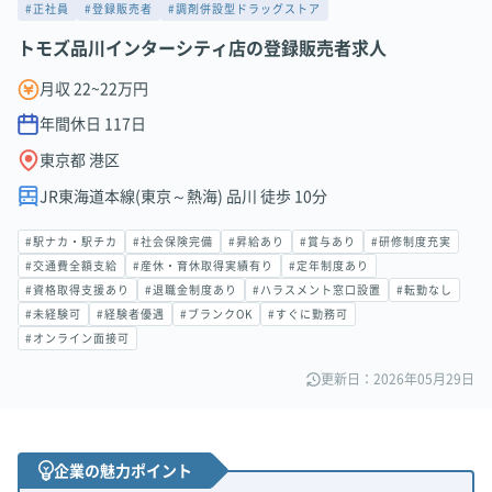
#正社員
#登録販売者
#調剤併設型ドラッグストア
トモズ品川インターシティ店の登録販売者求人
月収 22~22万円
年間休日
117
日
東京都 港区
JR東海道本線(東京～熱海) 品川 徒歩 10分
#駅ナカ・駅チカ
#社会保険完備
#昇給あり
#賞与あり
#研修制度充実
#交通費全額支給
#産休・育休取得実績有り
#定年制度あり
#資格取得支援あり
#退職金制度あり
#ハラスメント窓口設置
#転勤なし
#未経験可
#経験者優遇
#ブランクOK
#すぐに勤務可
#オンライン面接可
更新日：2026年05月29日
企業の魅力ポイント