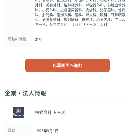
科、胃腸科、循環器科、小児科、外科、整形外科、形成
外科、美容外科、脳神経外科、呼吸器外科、心臓血管外
科、小児外科、皮膚泌尿器科、皮膚科、泌尿器科、性病
科、肛門科、産婦人科、産科、婦人科、眼科、耳鼻咽喉
科、気管食道科、放射線科、麻酔科、心療内科、アレル
ギー科、リウマチ科、リハビリテーション科
転勤の有無
あり
応募画面へ進む
企業・法人情報
株式会社 トモズ
設立
1993年9月1日