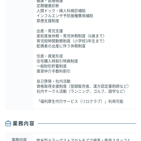
健康・医療関連
定期健康診断
人間ドック・婦人科検診補助
インフルエンザ予防接種費用補助
禁煙支援制度
出産・育児支援
産前産後休暇・育児休暇制度（6歳まで）
育児短時間勤務制度（小学校3年生まで）
配偶者の出産に伴う休暇制度
住居・資産形成
住宅購入時割引特典制度
一般財形貯蓄制度
賃貸仲介手数料割引
自己啓発・社内活動
資格取得支援制度（登録販売者、漢方認定薬剤師など）
社内サークル活動（ランニング、ゴルフ、語学など）
「福利厚生代行サービス（リロクラブ）」利用可能
業務内容
業務内容
欧米型ドラッグストアのトモズで接客・販売スタッフと