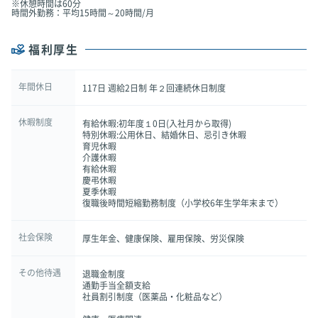
※休憩時間は60分
時間外勤務：平均15時間～20時間/月
福利厚生
年間休日
117日 週給2日制 年２回連続休日制度
休暇制度
有給休暇:初年度１0日(入社月から取得)
特別休暇:公用休日、結婚休日、忌引き休暇
育児休暇
介護休暇
有給休暇
慶弔休暇
夏季休暇
復職後時間短縮勤務制度（小学校6年生学年末まで）
社会保険
厚生年金、健康保険、雇用保険、労災保険
その他待遇
退職金制度
通勤手当全額支給
社員割引制度（医薬品・化粧品など）