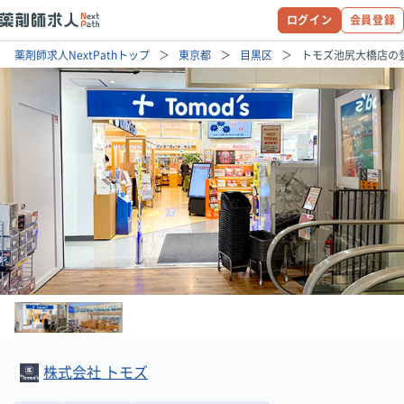
ログイン
会員登録
薬剤師求人NextPathトップ
東京都
目黒区
トモズ池尻大橋店の
株式会社 トモズ