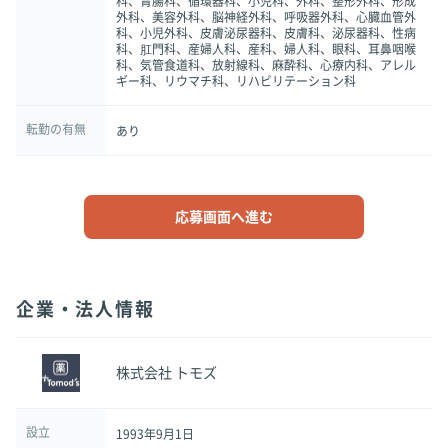
科、胃腸科、循環器科、小児科、外科、整形外科、形成
外科、美容外科、脳神経外科、呼吸器外科、心臓血管外
科、小児外科、皮膚泌尿器科、皮膚科、泌尿器科、性病
科、肛門科、産婦人科、産科、婦人科、眼科、耳鼻咽喉
科、気管食道科、放射線科、麻酔科、心療内科、アレル
ギー科、リウマチ科、リハビリテーション科
転勤の有無
あり
応募画面へ進む
企業・法人情報
株式会社 トモズ
設立
1993年9月1日