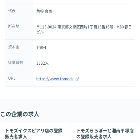
代表
角谷 真司
所在地
〒113-0024 東京都文京区西片1丁目15番15号 KDX春日
ビル
資本金
1億円
従業員数
3332人
URL
https://www.tomods.jp/
この企業の求人
トモズイクスピアリ店の登録
トモズららぽーと湘南平塚店
販売者求人
の登録販売者求人