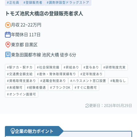
#正社員
#登録販売者
#調剤併設型ドラッグストア
トモズ池尻大橋店の登録販売者求人
月収 22~22万円
年間休日
117
日
東京都 目黒区
東急田園都市線 池尻大橋 徒歩 6分
#駅ナカ・駅チカ
#社会保険完備
#昇給あり
#賞与あり
#研修制度充実
#交通費全額支給
#産休・育休取得実績有り
#定年制度あり
#資格取得支援あり
#退職金制度あり
#ハラスメント窓口設置
#転勤なし
#未経験可
#経験者優遇
#ブランクOK
#すぐに勤務可
#オンライン面接可
更新日：2026年05月29日
企業の魅力ポイント