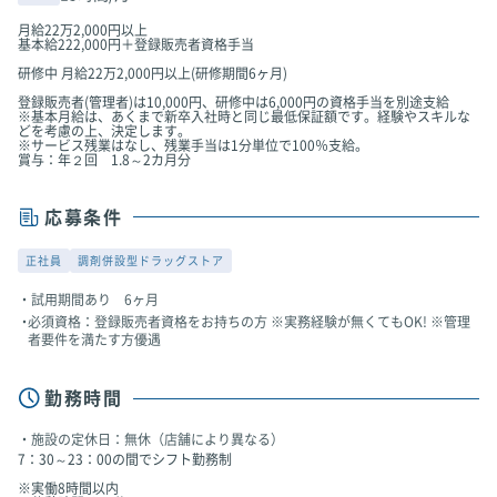
月給22万2,000円以上
基本給222,000円＋登録販売者資格手当
研修中 月給22万2,000円以上(研修期間6ヶ月)
登録販売者(管理者)は10,000円、研修中は6,000円の資格手当を別途支給
※基本月給は、あくまで新卒入社時と同じ最低保証額です。経験やスキルな
どを考慮の上、決定します。
※サービス残業はなし、残業手当は1分単位で100％支給。
賞与：年２回 1.8～2カ月分
応募条件
正社員
調剤併設型ドラッグストア
試用期間あり 6ヶ月
必須資格：登録販売者資格をお持ちの方 ※実務経験が無くてもOK! ※管理
者要件を満たす方優遇
勤務時間
施設の定休日：無休（店舗により異なる）
7：30～23：00の間でシフト勤務制
※実働8時間以内