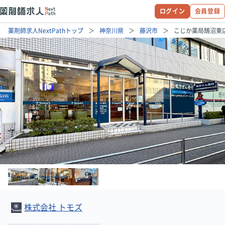
ログイン
会員登録
薬剤師求人NextPathトップ
神奈川県
藤沢市
こじか薬局鵠沼東
株式会社 トモズ