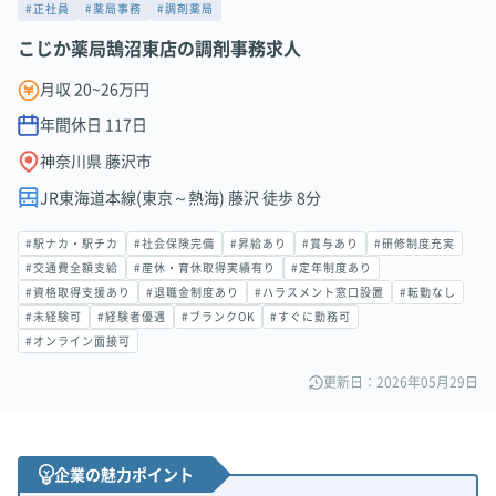
#正社員
#薬局事務
#調剤薬局
こじか薬局鵠沼東店の調剤事務求人
月収 20~26万円
年間休日
117
日
神奈川県 藤沢市
JR東海道本線(東京～熱海) 藤沢 徒歩 8分
#駅ナカ・駅チカ
#社会保険完備
#昇給あり
#賞与あり
#研修制度充実
#交通費全額支給
#産休・育休取得実績有り
#定年制度あり
#資格取得支援あり
#退職金制度あり
#ハラスメント窓口設置
#転勤なし
#未経験可
#経験者優遇
#ブランクOK
#すぐに勤務可
#オンライン面接可
更新日：2026年05月29日
企業の魅力ポイント