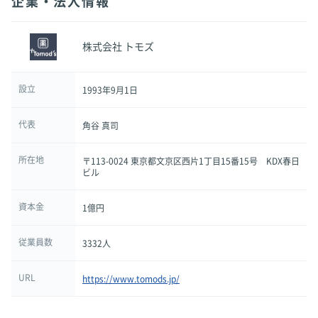
企業・法人情報
株式会社 トモズ
設立
1993年9月1日
代表
角谷 真司
所在地
〒113-0024 東京都文京区西片1丁目15番15号 KDX春日
ビル
資本金
1億円
従業員数
3332人
URL
https://www.tomods.jp/