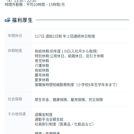
（4）13:30～22:30
時間外勤務：平均10時間～15時間/月
福利厚生
年間休日
117日 週給2日制 年２回連続休日制度
休暇制度
有給休暇:初年度１0日(入社月から取得)
特別休暇:公用休日、結婚休日、忌引き休暇
育児休暇
介護休暇
有給休暇
慶弔休暇
夏季休暇
復職後時間短縮勤務制度（小学校6年生学年末まで）
社会保険
厚生年金、健康保険、雇用保険、労災保険
その他待遇
退職金制度
通勤手当全額支給
社員割引制度（医薬品・化粧品など）
健康・医療関連