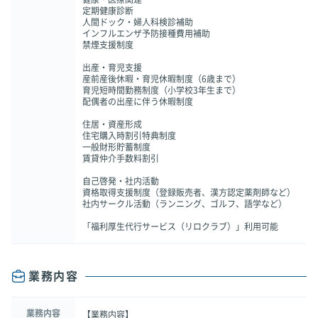
定期健康診断
人間ドック・婦人科検診補助
インフルエンザ予防接種費用補助
禁煙支援制度
出産・育児支援
産前産後休暇・育児休暇制度（6歳まで）
育児短時間勤務制度（小学校3年生まで）
配偶者の出産に伴う休暇制度
住居・資産形成
住宅購入時割引特典制度
一般財形貯蓄制度
賃貸仲介手数料割引
自己啓発・社内活動
資格取得支援制度（登録販売者、漢方認定薬剤師など）
社内サークル活動（ランニング、ゴルフ、語学など）
「福利厚生代行サービス（リロクラブ）」利用可能
業務内容
業務内容
【業務内容】