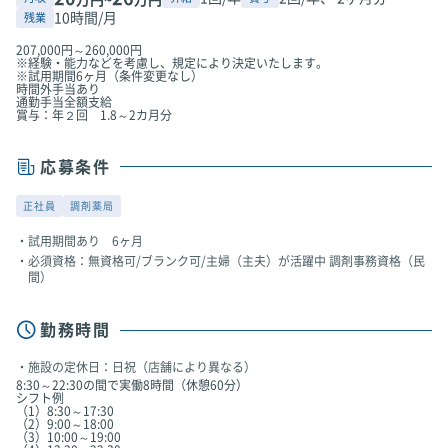
10時間/月
残業
207,000円～260,000円
※経験・能力などを考慮し、規定により決定いたします。
※試用期間6ヶ月（条件変更なし）
時間外手当あり
通勤手当全額支給
賞与：年２回 1.8～2カ月分
応募条件
正社員
調剤薬局
試用期間あり 6ヶ月
必須資格：無資格可/ブランク可/主婦（主夫）が活躍中 調剤事務資格（民
間）
勤務時間
施設の定休日：日祝（店舗により異なる）
8:30～22:30の間で実働8時間（休憩60分）
シフト例
（1）8:30～17:30
（2）9:00～18:00
（3）10:00～19:00