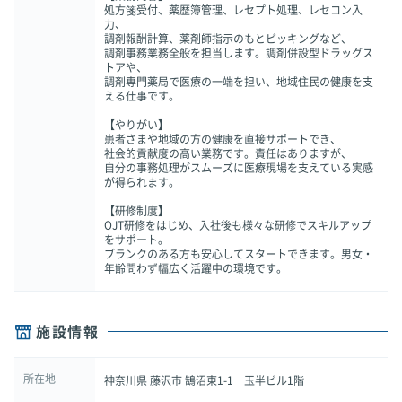
処方箋受付、薬歴簿管理、レセプト処理、レセコン入
力、
調剤報酬計算、薬剤師指示のもとピッキングなど、
調剤事務業務全般を担当します。調剤併設型ドラッグス
トアや、
調剤専門薬局で医療の一端を担い、地域住民の健康を支
える仕事です。
【やりがい】
患者さまや地域の方の健康を直接サポートでき、
社会的貢献度の高い業務です。責任はありますが、
自分の事務処理がスムーズに医療現場を支えている実感
が得られます。
【研修制度】
OJT研修をはじめ、入社後も様々な研修でスキルアップ
をサポート。
ブランクのある方も安心してスタートできます。男女・
年齢問わず幅広く活躍中の環境です。
施設情報
所在地
神奈川県 藤沢市 鵠沼東1-1 玉半ビル1階