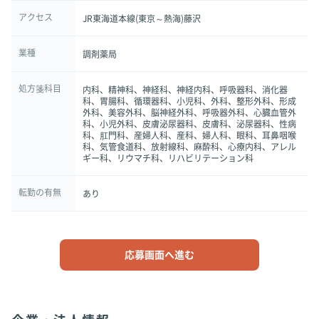
アクセス
JR東海道本線(東京～熱海)藤沢
業種
調剤薬局
処方箋科目
内科、精神科、神経科、神経内科、呼吸器科、消化器
科、胃腸科、循環器科、小児科、外科、整形外科、形成
外科、美容外科、脳神経外科、呼吸器外科、心臓血管外
科、小児外科、皮膚泌尿器科、皮膚科、泌尿器科、性病
科、肛門科、産婦人科、産科、婦人科、眼科、耳鼻咽喉
科、気管食道科、放射線科、麻酔科、心療内科、アレル
ギー科、リウマチ科、リハビリテーション科
転勤の有無
あり
応募画面へ進む