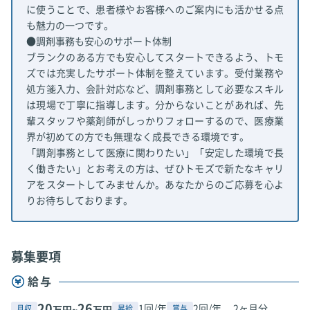
に使うことで、患者様やお客様へのご案内にも活かせる点
も魅力の一つです。
●調剤事務も安心のサポート体制
ブランクのある方でも安心してスタートできるよう、トモ
ズでは充実したサポート体制を整えています。受付業務や
処方箋入力、会計対応など、調剤事務として必要なスキル
は現場で丁寧に指導します。分からないことがあれば、先
輩スタッフや薬剤師がしっかりフォローするので、医療業
界が初めての方でも無理なく成長できる環境です。
「調剤事務として医療に関わりたい」「安定した環境で長
く働きたい」とお考えの方は、ぜひトモズで新たなキャリ
アをスタートしてみませんか。あなたからのご応募を心よ
りお待ちしております。
募集要項
給与
20
26
1回/年
2回/年、 2ヶ月分
月収
昇給
賞与
万円~
万円