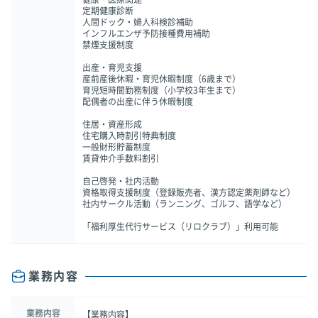
定期健康診断
人間ドック・婦人科検診補助
インフルエンザ予防接種費用補助
禁煙支援制度
出産・育児支援
産前産後休暇・育児休暇制度（6歳まで）
育児短時間勤務制度（小学校3年生まで）
配偶者の出産に伴う休暇制度
住居・資産形成
住宅購入時割引特典制度
一般財形貯蓄制度
賃貸仲介手数料割引
自己啓発・社内活動
資格取得支援制度（登録販売者、漢方認定薬剤師など）
社内サークル活動（ランニング、ゴルフ、語学など）
「福利厚生代行サービス（リロクラブ）」利用可能
業務内容
業務内容
【業務内容】