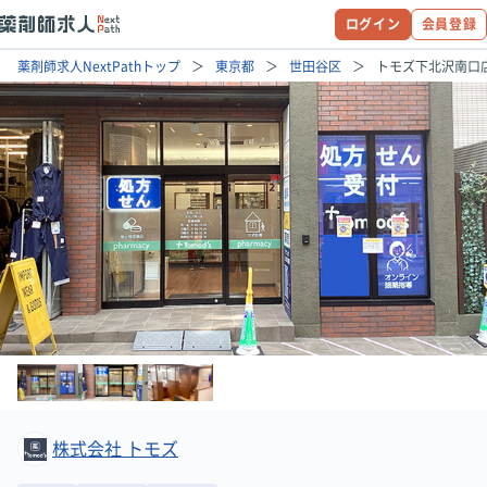
ログイン
会員登録
薬剤師求人NextPathトップ
東京都
世田谷区
トモズ下北沢南口
株式会社 トモズ