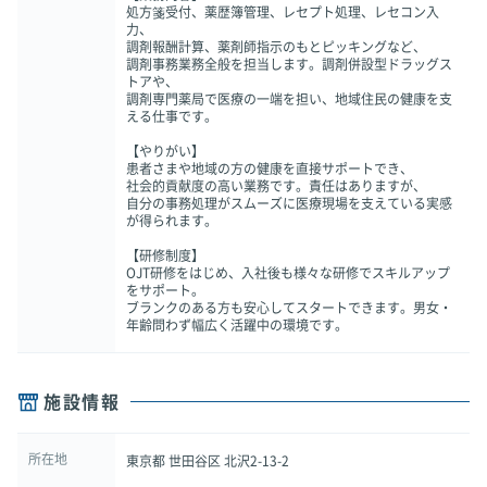
処方箋受付、薬歴簿管理、レセプト処理、レセコン入
力、
調剤報酬計算、薬剤師指示のもとピッキングなど、
調剤事務業務全般を担当します。調剤併設型ドラッグス
トアや、
調剤専門薬局で医療の一端を担い、地域住民の健康を支
える仕事です。
【やりがい】
患者さまや地域の方の健康を直接サポートでき、
社会的貢献度の高い業務です。責任はありますが、
自分の事務処理がスムーズに医療現場を支えている実感
が得られます。
【研修制度】
OJT研修をはじめ、入社後も様々な研修でスキルアップ
をサポート。
ブランクのある方も安心してスタートできます。男女・
年齢問わず幅広く活躍中の環境です。
施設情報
所在地
東京都 世田谷区 北沢2-13-2