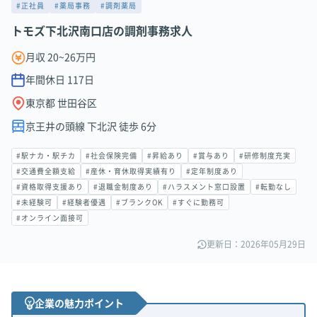
#正社員
#薬局事務
#調剤薬局
トモズ下北沢南口店の調剤事務求人
月収 20~26万円
年間休日
117
日
東京都 世田谷区
京王井の頭線 下北沢 徒歩 6分
#駅ナカ・駅チカ
#社会保険完備
#昇給あり
#賞与あり
#研修制度充実
#交通費全額支給
#産休・育休取得実績有り
#定年制度あり
#資格取得支援あり
#退職金制度あり
#ハラスメント窓口設置
#転勤なし
#未経験可
#経験者優遇
#ブランクOK
#すぐに勤務可
#オンライン面接可
更新日：2026年05月29日
企業の魅力ポイント