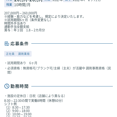
10時間/月
残業
207,000円～260,000円
※経験・能力などを考慮し、規定により決定いたします。
※試用期間6ヶ月（条件変更なし）
時間外手当あり
通勤手当全額支給
賞与：年２回 1.8～2カ月分
応募条件
正社員
調剤薬局
試用期間あり 6ヶ月
必須資格：無資格可/ブランク可/主婦（主夫）が活躍中 調剤事務資格（民
間）
勤務時間
施設の定休日：日祝（店舗により異なる）
8:30～22:30の間で実働8時間（休憩60分）
シフト例
（1）8:30～17:30
（2）9:00～18:00
（3）10:00～19:00