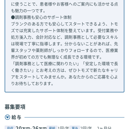
に使うことで、患者様やお客様へのご案内にも活かせる点
も魅力の一つです。
●調剤事務も安心のサポート体制
ブランクのある方でも安心してスタートできるよう、トモ
ズでは充実したサポート体制を整えています。受付業務や
処方箋入力、会計対応など、調剤事務として必要なスキル
は現場で丁寧に指導します。分からないことがあれば、先
輩スタッフや薬剤師がしっかりフォローするので、医療業
界が初めての方でも無理なく成長できる環境です。
「調剤事務として医療に関わりたい」「安定した環境で長
く働きたい」とお考えの方は、ぜひトモズで新たなキャリ
アをスタートしてみませんか。あなたからのご応募を心よ
りお待ちしております。
募集要項
給与
20
26
1回/年
2回/年、 2ヶ月分
月収
昇給
賞与
万円~
万円