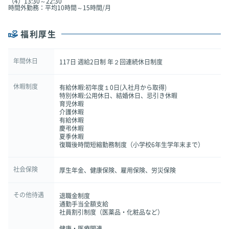
（4）13:30～22:30
時間外勤務：平均10時間～15時間/月
福利厚生
年間休日
117日 週給2日制 年２回連続休日制度
休暇制度
有給休暇:初年度１0日(入社月から取得)
特別休暇:公用休日、結婚休日、忌引き休暇
育児休暇
介護休暇
有給休暇
慶弔休暇
夏季休暇
復職後時間短縮勤務制度（小学校6年生学年末まで）
社会保険
厚生年金、健康保険、雇用保険、労災保険
その他待遇
退職金制度
通勤手当全額支給
社員割引制度（医薬品・化粧品など）
健康・医療関連