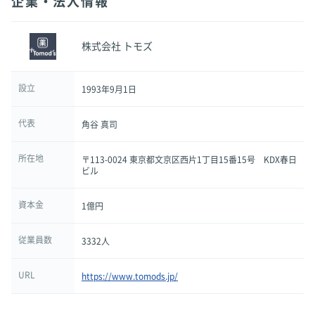
企業・法人情報
株式会社 トモズ
設立
1993年9月1日
代表
角谷 真司
所在地
〒113-0024 東京都文京区西片1丁目15番15号 KDX春日
ビル
資本金
1億円
従業員数
3332人
URL
https://www.tomods.jp/