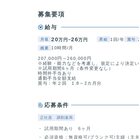
募集要項
給与
20
26
1回/年
万円~
万円
月収
昇給
賞与
10時間/月
残業
207,000円～260,000円
※経験・能力などを考慮し、規定により決定
※試用期間6ヶ月（条件変更なし）
時間外手当あり
通勤手当全額支給
賞与：年２回 1.8～2カ月分
応募条件
正社員
調剤薬局
試用期間あり 6ヶ月
必須資格：無資格可/ブランク可/主婦（主