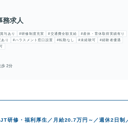
事務求人
#賞与あり
#研修制度充実
#交通費全額支給
#産休・育休取得実績有り
度あり
#ハラスメント窓口設置
#転勤なし
#未経験可
#経験者優遇
可
歩 2分
T研修・福利厚生／月給20.7万円～／週休2日制