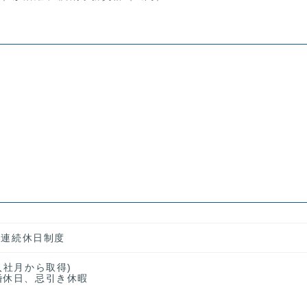
２回連続休日制度
入社月から取得)
婚休日、忌引き休暇