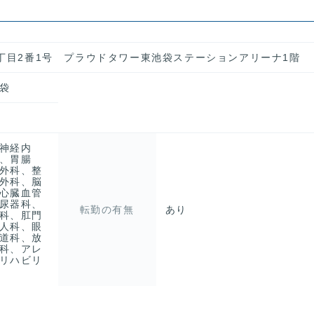
四丁目2番1号 プラウドタワー東池袋ステーションアリーナ1階
袋
神経内
、胃腸
外科、整
外科、脳
心臓血管
尿器科、
転勤の有無
あり
科、肛門
人科、眼
道科、放
科、アレ
リハビリ