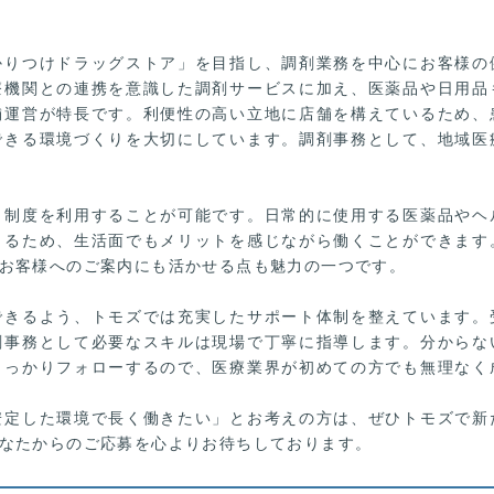
かりつけドラッグストア」を目指し、調剤業務を中心にお客様の
療機関との連携を意識した調剤サービスに加え、医薬品や日用品
舗運営が特長です。利便性の高い立地に店舗を構えているため、
できる環境づくりを大切にしています。調剤事務として、地域医
引制度を利用することが可能です。日常的に使用する医薬品やヘ
きるため、生活面でもメリットを感じながら働くことができます
お客様へのご案内にも活かせる点も魅力の一つです。
できるよう、トモズでは充実したサポート体制を整えています。
剤事務として必要なスキルは現場で丁寧に指導します。分からな
しっかりフォローするので、医療業界が初めての方でも無理なく
安定した環境で長く働きたい」とお考えの方は、ぜひトモズで新
なたからのご応募を心よりお待ちしております。