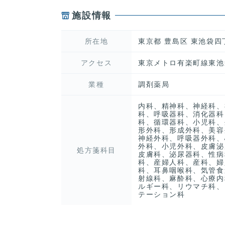
施設情報
所在地
東京都 豊島区 東池袋
アクセス
東京メトロ有楽町線東池
業種
調剤薬局
内科、精神科、神経科、
科、呼吸器科、消化器科
科、循環器科、小児科、
形外科、形成外科、美容
神経外科、呼吸器外科、
外科、小児外科、皮膚泌
処方箋科目
皮膚科、泌尿器科、性病
科、産婦人科、産科、婦
科、耳鼻咽喉科、気管食
射線科、麻酔科、心療内
ルギー科、リウマチ科、
テーション科