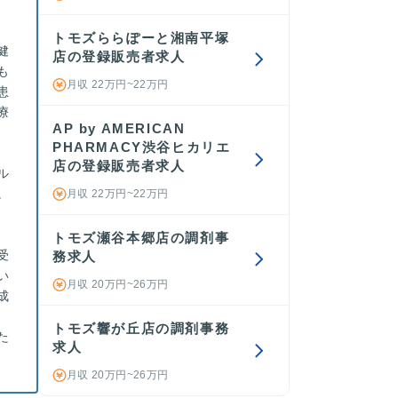
トモズららぽーと湘南平塚
健
店の登録販売者求人
も
月収 22万円~22万円
患
療
AP by AMERICAN
PHARMACY渋谷ヒカリエ
店の登録販売者求人
ル
。
月収 22万円~22万円
トモズ瀬谷本郷店の調剤事
受
務求人
い
月収 20万円~26万円
成
トモズ響が丘店の調剤事務
た
求人
月収 20万円~26万円