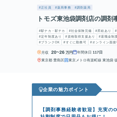
#正社員
#薬局事務
#調剤薬局
トモズ東池袋調剤店の調剤
#駅ナカ・駅チカ
#社会保険完備
#昇給あり
#定年制度あり
#資格取得支援あり
#退職金制
#ブランクOK
#すぐに勤務可
#オンライン面接
20~26
年間休日
117日
月収
万円
東京都 豊島区
東京メトロ有楽町線 東池袋 徒
企業の魅力ポイント
【調剤事務経験者歓迎】充実のOJ
社割制度で日用品もお得に！