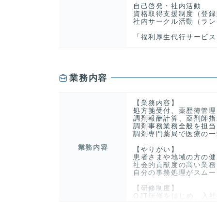
自己啓発・社内活動
資格取得支援制度（登録
社内サークル活動（ラン
「福利厚生代行サービス
業務内容
【業務内容】
処方箋受付、薬歴簿管理
調剤報酬計算、薬剤師指
調剤事務業務全般を担当
調剤専門薬局で医療の一
業務内容
【やりがい】
患者さまや地域の方の健
社会的貢献度の高い業務
自分の事務処理がスムー
【研修制度】
OJT研修をはじめ、入
ブランクのある方も安心
す。