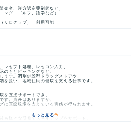
販売者、漢方認定薬剤師など）
ニング、ゴルフ、語学など）
（リロクラブ）」利用可能
、レセプト処理、レセコン入力、
示のもとピッキングなど、
します。調剤併設型ドラッグストアや、
端を担い、地域住民の健康を支える仕事です。
康を直接サポートでき、
です。責任はありますが、
ズに医療現場を支えている実感が得られます。
もっと見る
社後も様々な研修でスキルアップをサポート。
してスタートできます。男女・年齢問わず幅広く活躍中の環境