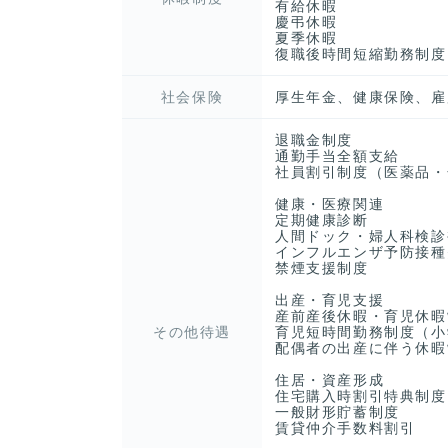
有給休暇
慶弔休暇
夏季休暇
復職後時間短縮勤務制度
社会保険
厚生年金、健康保険、雇
退職金制度
通勤手当全額支給
社員割引制度（医薬品・
健康・医療関連
定期健康診断
人間ドック・婦人科検診
インフルエンザ予防接種
禁煙支援制度
出産・育児支援
産前産後休暇・育児休暇
その他待遇
育児短時間勤務制度（小
配偶者の出産に伴う休暇
住居・資産形成
住宅購入時割引特典制度
一般財形貯蓄制度
賃貸仲介手数料割引