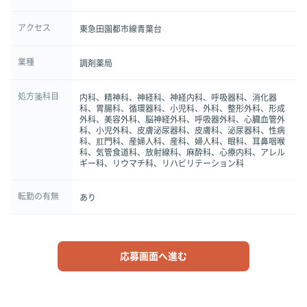
アクセス
東急田園都市線青葉台
業種
調剤薬局
処方箋科目
内科、精神科、神経科、神経内科、呼吸器科、消化器
科、胃腸科、循環器科、小児科、外科、整形外科、形成
外科、美容外科、脳神経外科、呼吸器外科、心臓血管外
科、小児外科、皮膚泌尿器科、皮膚科、泌尿器科、性病
科、肛門科、産婦人科、産科、婦人科、眼科、耳鼻咽喉
科、気管食道科、放射線科、麻酔科、心療内科、アレル
ギー科、リウマチ科、リハビリテーション科
転勤の有無
あり
応募画面へ進む