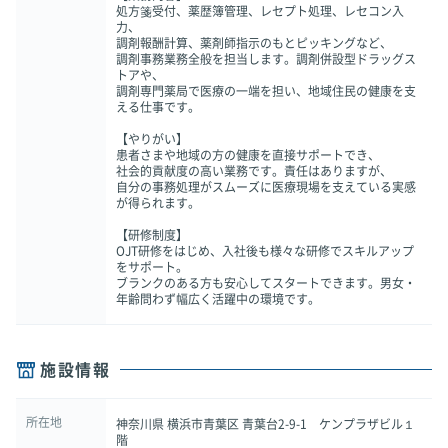
処方箋受付、薬歴簿管理、レセプト処理、レセコン入
力、
調剤報酬計算、薬剤師指示のもとピッキングなど、
調剤事務業務全般を担当します。調剤併設型ドラッグス
トアや、
調剤専門薬局で医療の一端を担い、地域住民の健康を支
える仕事です。
【やりがい】
患者さまや地域の方の健康を直接サポートでき、
社会的貢献度の高い業務です。責任はありますが、
自分の事務処理がスムーズに医療現場を支えている実感
が得られます。
【研修制度】
OJT研修をはじめ、入社後も様々な研修でスキルアップ
をサポート。
ブランクのある方も安心してスタートできます。男女・
年齢問わず幅広く活躍中の環境です。
施設情報
所在地
神奈川県 横浜市青葉区 青葉台2-9-1 ケンプラザビル１
階