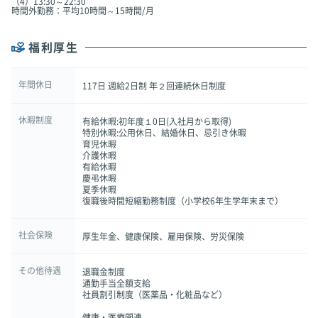
（4）13:30～22:30
時間外勤務：平均10時間～15時間/月
福利厚生
年間休日
117日 週給2日制 年２回連続休日制度
休暇制度
有給休暇:初年度１0日(入社月から取得)
特別休暇:公用休日、結婚休日、忌引き休暇
育児休暇
介護休暇
有給休暇
慶弔休暇
夏季休暇
復職後時間短縮勤務制度（小学校6年生学年末まで）
社会保険
厚生年金、健康保険、雇用保険、労災保険
その他待遇
退職金制度
通勤手当全額支給
社員割引制度（医薬品・化粧品など）
健康・医療関連