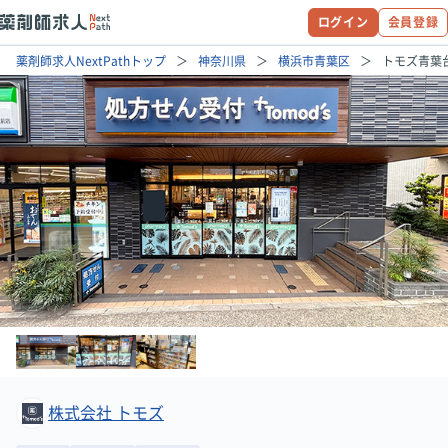
ログイン
会員登録
薬剤師求人NextPathトップ
神奈川県
横浜市青葉区
トモズ青葉
株式会社 トモズ