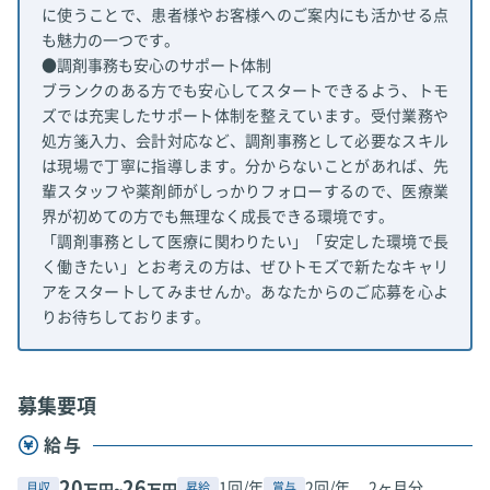
に使うことで、患者様やお客様へのご案内にも活かせる点
も魅力の一つです。
●調剤事務も安心のサポート体制
ブランクのある方でも安心してスタートできるよう、トモ
ズでは充実したサポート体制を整えています。受付業務や
処方箋入力、会計対応など、調剤事務として必要なスキル
は現場で丁寧に指導します。分からないことがあれば、先
輩スタッフや薬剤師がしっかりフォローするので、医療業
界が初めての方でも無理なく成長できる環境です。
「調剤事務として医療に関わりたい」「安定した環境で長
く働きたい」とお考えの方は、ぜひトモズで新たなキャリ
アをスタートしてみませんか。あなたからのご応募を心よ
りお待ちしております。
募集要項
給与
20
26
1回/年
2回/年、 2ヶ月分
月収
昇給
賞与
万円~
万円