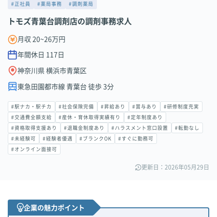
#正社員
#薬局事務
#調剤薬局
トモズ青葉台調剤店の調剤事務求人
月収 20~26万円
年間休日
117
日
神奈川県 横浜市青葉区
東急田園都市線 青葉台 徒歩 3分
#駅ナカ・駅チカ
#社会保険完備
#昇給あり
#賞与あり
#研修制度充実
#交通費全額支給
#産休・育休取得実績有り
#定年制度あり
#資格取得支援あり
#退職金制度あり
#ハラスメント窓口設置
#転勤なし
#未経験可
#経験者優遇
#ブランクOK
#すぐに勤務可
#オンライン面接可
更新日：2026年05月29日
企業の魅力ポイント