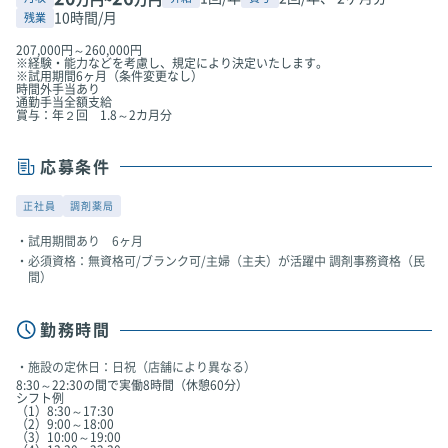
10時間/月
残業
207,000円～260,000円
※経験・能力などを考慮し、規定により決定いたします。
※試用期間6ヶ月（条件変更なし）
時間外手当あり
通勤手当全額支給
賞与：年２回 1.8～2カ月分
応募条件
正社員
調剤薬局
試用期間あり 6ヶ月
必須資格：無資格可/ブランク可/主婦（主夫）が活躍中 調剤事務資格（民
間）
勤務時間
施設の定休日：日祝（店舗により異なる）
8:30～22:30の間で実働8時間（休憩60分）
シフト例
（1）8:30～17:30
（2）9:00～18:00
（3）10:00～19:00