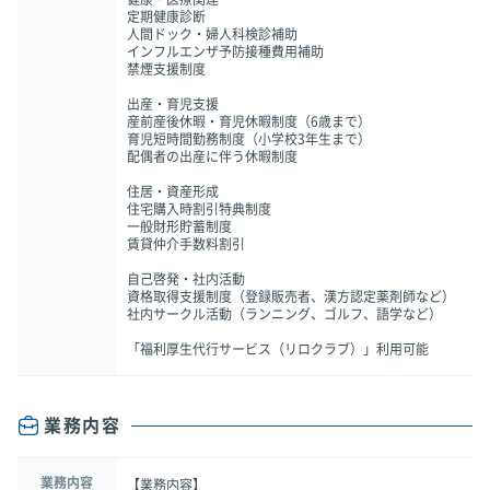
定期健康診断
人間ドック・婦人科検診補助
インフルエンザ予防接種費用補助
禁煙支援制度
出産・育児支援
産前産後休暇・育児休暇制度（6歳まで）
育児短時間勤務制度（小学校3年生まで）
配偶者の出産に伴う休暇制度
住居・資産形成
住宅購入時割引特典制度
一般財形貯蓄制度
賃貸仲介手数料割引
自己啓発・社内活動
資格取得支援制度（登録販売者、漢方認定薬剤師など）
社内サークル活動（ランニング、ゴルフ、語学など）
「福利厚生代行サービス（リロクラブ）」利用可能
業務内容
業務内容
【業務内容】