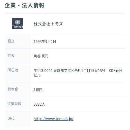
企業・法人情報
株式会社 トモズ
設立
1993年9月1日
代表
角谷 真司
所在地
〒113-0024 東京都文京区西片1丁目15番15号 KDX春日
ビル
資本金
1億円
従業員数
3332人
URL
https://www.tomods.jp/