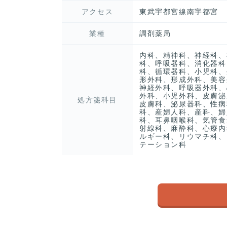
アクセス
東武宇都宮線南宇都宮
業種
調剤薬局
内科、精神科、神経科、
科、呼吸器科、消化器科
科、循環器科、小児科、
形外科、形成外科、美容
神経外科、呼吸器外科、
外科、小児外科、皮膚泌
処方箋科目
皮膚科、泌尿器科、性病
科、産婦人科、産科、婦
科、耳鼻咽喉科、気管食
射線科、麻酔科、心療内
ルギー科、リウマチ科、
テーション科