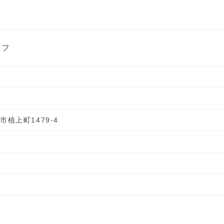
エフ
野市植上町1479-4