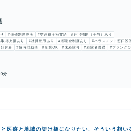
集
あり
#研修制度充実
#交通費全額支給
#住宅補助（手当）あり
格取得支援あり
#社員登用あり
#退職金制度あり
#ハラスメント窓口設
年始休み
#短時間勤務
#副業OK
#未経験可
#経験者優遇
#ブランクO
10分
様と医療と地域の架け橋になりたい、そういう想い