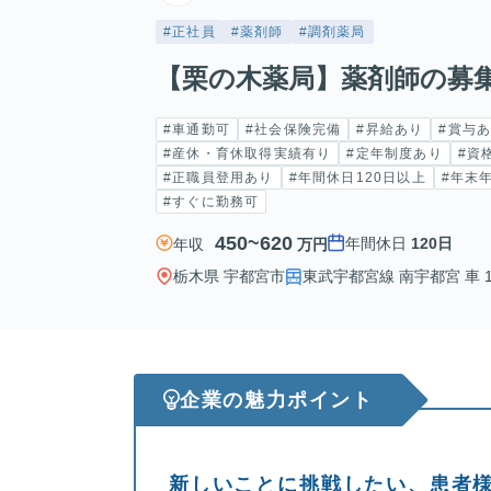
#正社員
#薬剤師
#調剤薬局
【栗の木薬局】薬剤師の募
#車通勤可
#社会保険完備
#昇給あり
#賞与
#産休・育休取得実績有り
#定年制度あり
#資
#正職員登用あり
#年間休日120日以上
#年末
#すぐに勤務可
450~620
年間休日
120日
年収
万円
栃木県 宇都宮市
東武宇都宮線 南宇都宮 車 
企業の魅力ポイント
新しいことに挑戦したい、患者