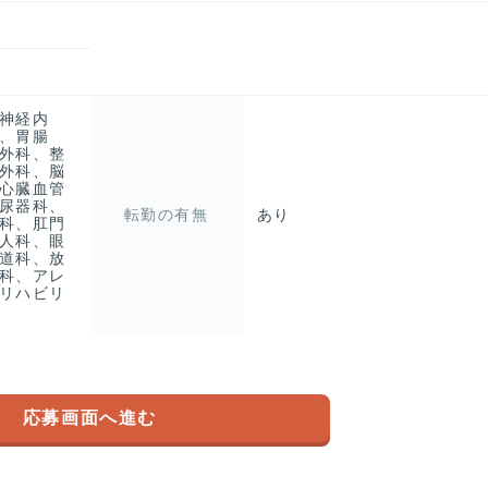
神経内
、胃腸
外科、整
外科、脳
心臓血管
尿器科、
転勤の有無
あり
科、肛門
人科、眼
道科、放
科、アレ
リハビリ
応募画面へ進む