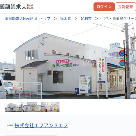
ログイン
会員登録
薬剤師求人NextPathトップ
栃木県
足利市
【花・花薬局グリー
株式会社エフアンドエフ