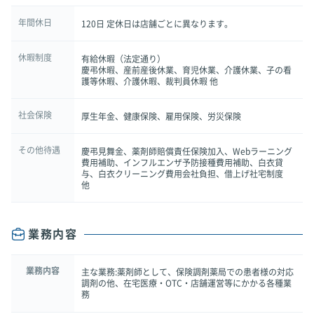
年間休日
120日 定休日は店舗ごとに異なります。
休暇制度
有給休暇（法定通り）
慶弔休暇、産前産後休業、育児休業、介護休業、子の看
護等休暇、介護休暇、裁判員休暇 他
社会保険
厚生年金、健康保険、雇用保険、労災保険
その他待遇
慶弔見舞金、薬剤師賠償責任保険加入、Webラーニング
費用補助、インフルエンザ予防接種費用補助、白衣貸
与、白衣クリーニング費用会社負担、借上げ社宅制度
他
業務内容
業務内容
主な業務:薬剤師として、保険調剤薬局での患者様の対応
調剤の他、在宅医療・OTC・店舗運営等にかかる各種業
務