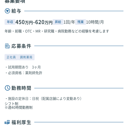
募集要項
給与
450
620
1回/年
10時間/月
年収
昇給
残業
万円~
万円
年齢・前職・OTC・MR・研究職・病院勤務などの経験を考慮します
応募条件
正社員
調剤薬局
試用期間あり 3ヶ月
必須資格：薬剤師免許
勤務時間
施設の定休日：日祝（配属店舗により変動あり）
シフト制
※週40時間勤務制
福利厚生