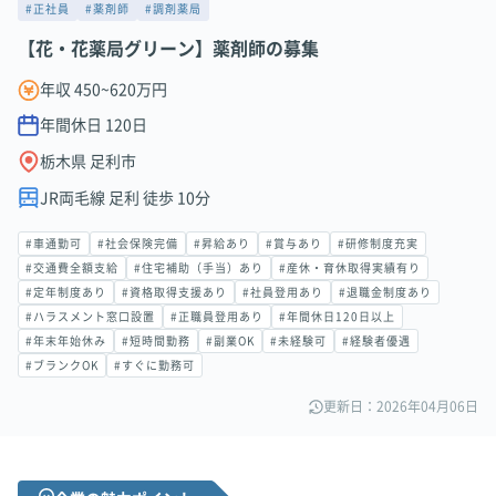
#正社員
#薬剤師
#調剤薬局
【花・花薬局グリーン】薬剤師の募集
年収 450~620万円
年間休日
120
日
栃木県 足利市
JR両毛線 足利 徒歩 10分
#車通勤可
#社会保険完備
#昇給あり
#賞与あり
#研修制度充実
#交通費全額支給
#住宅補助（手当）あり
#産休・育休取得実績有り
#定年制度あり
#資格取得支援あり
#社員登用あり
#退職金制度あり
#ハラスメント窓口設置
#正職員登用あり
#年間休日120日以上
#年末年始休み
#短時間勤務
#副業OK
#未経験可
#経験者優遇
#ブランクOK
#すぐに勤務可
更新日：2026年04月06日