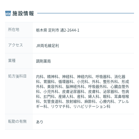
施設情報
所在地
栃木県 足利市 通2-2644-1
アクセス
JR両毛線足利
業種
調剤薬局
処方箋科目
内科、精神科、神経科、神経内科、呼吸器科、消化器
科、胃腸科、循環器科、小児科、外科、整形外科、形成
外科、美容外科、脳神経外科、呼吸器外科、心臓血管外
科、小児外科、皮膚泌尿器科、皮膚科、泌尿器科、性病
科、肛門科、産婦人科、産科、婦人科、眼科、耳鼻咽喉
科、気管食道科、放射線科、麻酔科、心療内科、アレル
ギー科、リウマチ科、リハビリテーション科
転勤の有無
あり