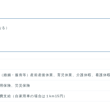
なる）
（婚姻・服喪等）産前産後休業、育児休業、介護休暇、看護休
用保険、労災保険
費支給（自家用車の場合は１km15円）