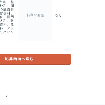
外科、整
外科、脳
心臓血管
尿器科、
転勤の有無
なし
科、肛門
人科、眼
道科、放
科、アレ
リハビリ
応募画面へ進む
ァーマ