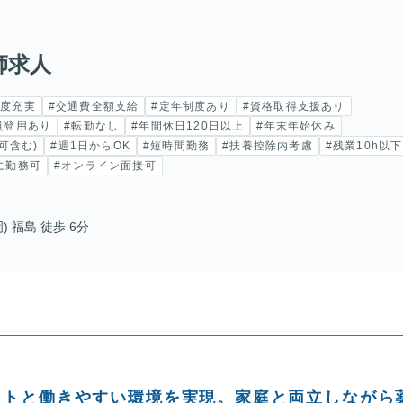
師求人
制度充実
#交通費全額支給
#定年制度あり
#資格取得支援あり
員登用あり
#転勤なし
#年間休日120日以上
#年末年始休み
可含む)
#週1日からOK
#短時間勤務
#扶養控除内考慮
#残業10h以下
に勤務可
#オンライン面接可
 福島 徒歩 6分
フトと働きやすい環境を実現。家庭と両立しながら