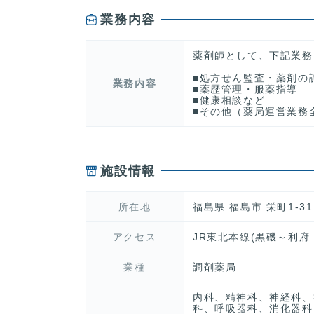
業務内容
薬剤師として、下記業務
■処方せん監査・薬剤の
業務内容
■薬歴管理・服薬指導
■健康相談など
■その他（薬局運営業務
施設情報
所在地
福島県 福島市 栄町1-31
アクセス
JR東北本線(黒磯～利府
業種
調剤薬局
内科、精神科、神経科、
科、呼吸器科、消化器科