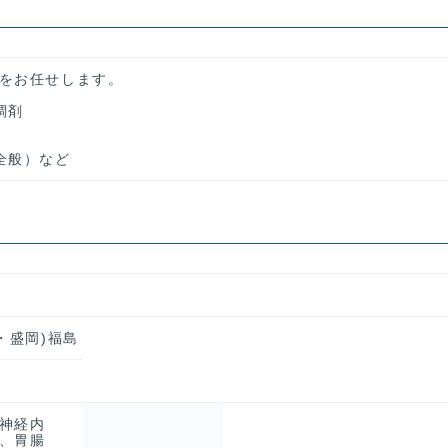
をお任せします。
調剤
全般）など
・盛岡)福島
神経内
、胃腸