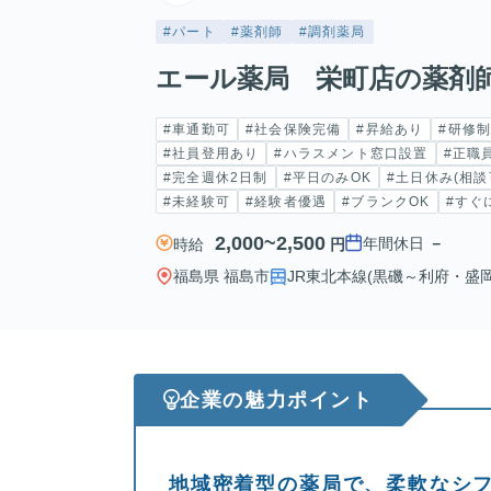
#パート
#薬剤師
#調剤薬局
エール薬局 栄町店の薬剤
#車通勤可
#社会保険完備
#昇給あり
#研修
#社員登用あり
#ハラスメント窓口設置
#正職
#完全週休2日制
#平日のみOK
#土日休み(相談
#未経験可
#経験者優遇
#ブランクOK
#すぐ
2,000~2,500
年間休日
－
時給
円
福島県 福島市
JR東北本線(黒磯～利府・盛岡)
企業の魅力ポイント
地域密着型の薬局で、柔軟なシ