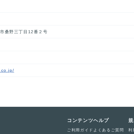
郡山市桑野三丁目12番２号
co.jp/
コンテンツ
ヘルプ
規
ご利用ガイド
よくあるご質問
利