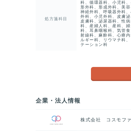
科、循環器科、小児科、
形外科、形成外科、美容
神経外科、呼吸器外科、
外科、小児外科、皮膚泌
処方箋科目
皮膚科、泌尿器科、性病
科、産婦人科、産科、婦
科、耳鼻咽喉科、気管食
射線科、麻酔科、心療内
ルギー科、リウマチ科、
テーション科
企業・法人情報
株式会社 コスモフ