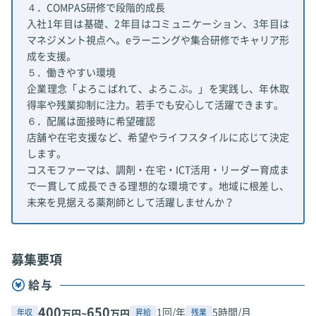
４．COMPAS研修で段階的成長
入社1年目は基礎、2年目はコミュニケーション、3年目は
マネジメント視点へ。eラーニングや集合研修でキャリア形
成を支援。
５．働きやすい環境
企業理念「よろこばれて、よろこぶ。」を実践し、年休取
得率や残業抑制に注力。若手でも安心して活躍できます。
６．配属は面接時に希望確認
店舗や在宅支援など、希望やライフスタイルに応じて決定
します。
コスモファーマは、調剤・在宅・ICT活用・リーダー育成ま
で一貫して成長できる理想的な環境です。地域に根差し、
未来を見据える薬剤師として活躍しませんか？
募集要項
給与
400
650
1回/年
5時間/月
年収
昇給
残業
万円~
万円