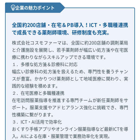
企業の魅力ポイント
全国約200店舗・在宅＆PB導入！ICT・多職種連携
で成長できる薬剤師環境、研修制度も充実。
株式会社コスモファーマは、全国に約200店舗の調剤薬局
と介護施設を展開し、若手薬剤師が幅広い処方箋や在宅医
療に携わりながらスキルアップできる環境です。
１．多様な処方箋＆診療科に対応
幅広い診療科の処方箋を扱えるため、専門性を養うチャン
スが豊富。かかりつけ薬剤師として地域医療に関わり、実
践的な経験を積めます。
２．在宅医療と多職種連携
在宅訪問服薬指導を推進する専門チームが新任薬剤師をサ
ポート。服薬支援やアドヒアランス強化に挑戦でき、専門
性構築に繋がります。
３．ICT・AI活用で効率化
おくすり手帳アプリやオンライン服薬指導など最新ICTを導
入。AIによる在庫・服薬管理で業務効率化を実現。