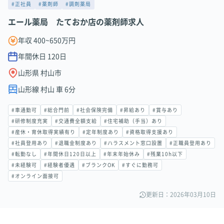
#正社員
#薬剤師
#調剤薬局
エール薬局 たておか店の薬剤師求人
年収 400~650万円
年間休日
120
日
山形県 村山市
山形線 村山 車 6分
#車通勤可
#総合門前
#社会保険完備
#昇給あり
#賞与あり
#研修制度充実
#交通費全額支給
#住宅補助（手当）あり
#産休・育休取得実績有り
#定年制度あり
#資格取得支援あり
#社員登用あり
#退職金制度あり
#ハラスメント窓口設置
#正職員登用あり
#転勤なし
#年間休日120日以上
#年末年始休み
#残業10h以下
#未経験可
#経験者優遇
#ブランクOK
#すぐに勤務可
#オンライン面接可
更新日：2026年03月10日