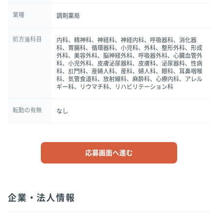
業種
調剤薬局
処方箋科目
内科、精神科、神経科、神経内科、呼吸器科、消化器
科、胃腸科、循環器科、小児科、外科、整形外科、形成
外科、美容外科、脳神経外科、呼吸器外科、心臓血管外
科、小児外科、皮膚泌尿器科、皮膚科、泌尿器科、性病
科、肛門科、産婦人科、産科、婦人科、眼科、耳鼻咽喉
科、気管食道科、放射線科、麻酔科、心療内科、アレル
ギー科、リウマチ科、リハビリテーション科
転勤の有無
なし
応募画面へ進む
企業・法人情報