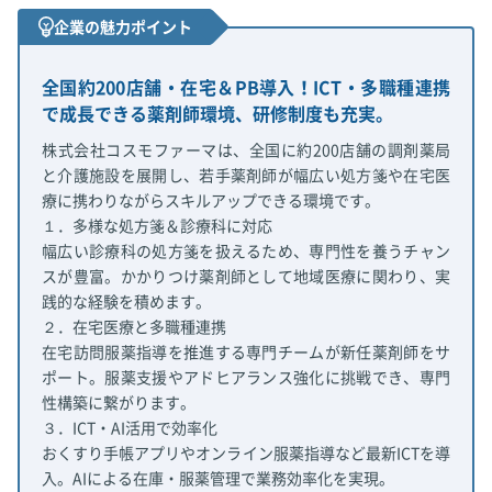
企業の魅力ポイント
全国約200店舗・在宅＆PB導入！ICT・多職種連携
で成長できる薬剤師環境、研修制度も充実。
株式会社コスモファーマは、全国に約200店舗の調剤薬局
と介護施設を展開し、若手薬剤師が幅広い処方箋や在宅医
療に携わりながらスキルアップできる環境です。
１．多様な処方箋＆診療科に対応
幅広い診療科の処方箋を扱えるため、専門性を養うチャン
スが豊富。かかりつけ薬剤師として地域医療に関わり、実
践的な経験を積めます。
２．在宅医療と多職種連携
在宅訪問服薬指導を推進する専門チームが新任薬剤師をサ
ポート。服薬支援やアドヒアランス強化に挑戦でき、専門
性構築に繋がります。
３．ICT・AI活用で効率化
おくすり手帳アプリやオンライン服薬指導など最新ICTを導
入。AIによる在庫・服薬管理で業務効率化を実現。