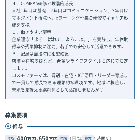
４．COMPAS研修で段階的成長
入社1年目は基礎、2年目はコミュニケーション、3年目は
マネジメント視点へ。eラーニングや集合研修でキャリア形
成を支援。
５．働きやすい環境
企業理念「よろこばれて、よろこぶ。」を実践し、年休取
得率や残業抑制に注力。若手でも安心して活躍できます。
６．配属は面接時に希望確認
店舗や在宅支援など、希望やライフスタイルに応じて決定
します。
コスモファーマは、調剤・在宅・ICT活用・リーダー育成ま
で一貫して成長できる理想的な環境です。地域に根差し、
未来を見据える薬剤師として活躍しませんか？
募集要項
給与
400
650
1回/年
5時間/月
年収
昇給
残業
万円~
万円