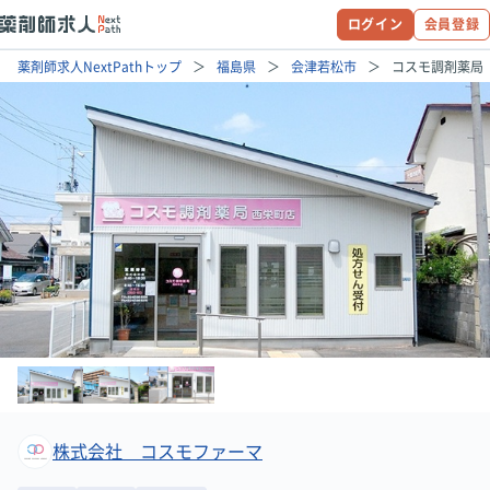
ログイン
会員登録
薬剤師求人NextPathトップ
福島県
会津若松市
コスモ調剤薬局
株式会社 コスモファーマ