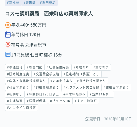
#正社員
#薬剤師
#調剤薬局
コスモ調剤薬局 西栄町店の薬剤師求人
年収 400~650万円
年間休日
120
日
福島県 会津若松市
JR只見線 七日町 徒歩 13分
#車通勤可
#総合門前
#社会保険完備
#昇給あり
#賞与あり
#研修制度充実
#交通費全額支給
#住宅補助（手当）あり
#産休・育休取得実績有り
#定年制度あり
#資格取得支援あり
#社員登用あり
#退職金制度あり
#ハラスメント窓口設置
#正職員登用あり
#転勤なし
#年間休日120日以上
#年末年始休み
#残業10h以下
#未経験可
#経験者優遇
#ブランクOK
#すぐに勤務可
#オンライン面接可
更新日：2026年03月10日