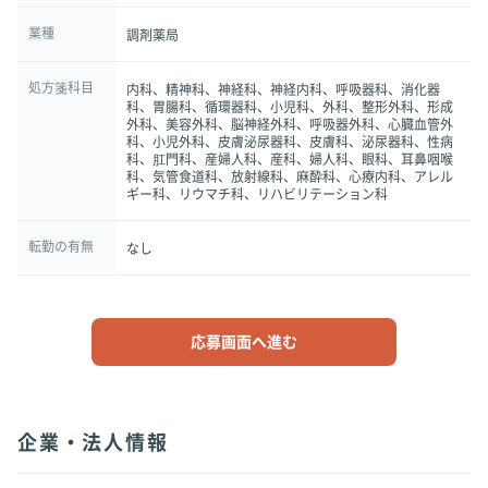
業種
調剤薬局
処方箋科目
内科、精神科、神経科、神経内科、呼吸器科、消化器
科、胃腸科、循環器科、小児科、外科、整形外科、形成
外科、美容外科、脳神経外科、呼吸器外科、心臓血管外
科、小児外科、皮膚泌尿器科、皮膚科、泌尿器科、性病
科、肛門科、産婦人科、産科、婦人科、眼科、耳鼻咽喉
科、気管食道科、放射線科、麻酔科、心療内科、アレル
ギー科、リウマチ科、リハビリテーション科
転勤の有無
なし
応募画面へ進む
企業・法人情報