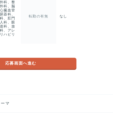
外科、整
外科、脳
心臓血管
尿器科、
転勤の有無
なし
科、肛門
人科、眼
道科、放
科、アレ
リハビリ
応募画面へ進む
ァーマ