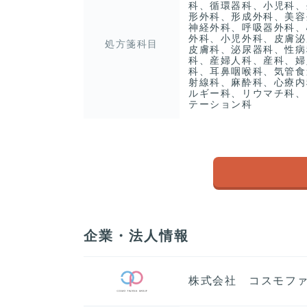
科、循環器科、小児科、
形外科、形成外科、美容
神経外科、呼吸器外科、
外科、小児外科、皮膚泌
処方箋科目
皮膚科、泌尿器科、性病
科、産婦人科、産科、婦
科、耳鼻咽喉科、気管食
射線科、麻酔科、心療内
ルギー科、リウマチ科、
テーション科
企業・法人情報
株式会社 コスモフ