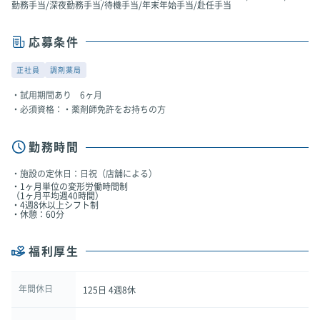
勤務手当/深夜勤務手当/待機手当/年末年始手当/赴任手当
応募条件
正社員
調剤薬局
試用期間あり 6ヶ月
必須資格：・薬剤師免許をお持ちの方
勤務時間
施設の定休日：日祝（店舗による）
・1ヶ月単位の変形労働時間制
（1ヶ月平均週40時間）
・4週8休以上シフト制
・休憩：60分
福利厚生
年間休日
125日 4週8休