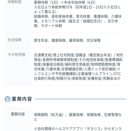
休暇制度
夏期休暇（3日）＋年末年始休暇（6日）
入社日より有給休暇付与（初年度2日～10日※入社日に
よって異なる）
結婚休暇、産前産後休業、育児休業、看護休暇、介護休
業、メモリアル休暇（誕生日・結婚記念日）、忌引休
暇、サポート休暇
社会保険
厚生年金、健康保険、雇用保険、労災保険
その他待遇
交通費支給/借上社宅制度/退職金（確定拠出年金）/ 財形
預金/長期所得補償保険制度/その他団体保険/医療費補助
制度/保養宿泊施設/福利厚生倶楽部/短時間勤務制度/育
児休業/介護休業/定期健康診断/人間ドック受診補助/イ
ンフルエンザ予防接種補助/企業倫理ヘルプライン/OTC
社員割引制度/制服付与/表彰制度/各種祝金/見舞金ほか
業務内容
業務内容
保険調剤（処方箋）、服薬指導、保健指導、在庫管理な
ど
※自社開発のヘルスケアアプリ『タヨリス』からオンラ