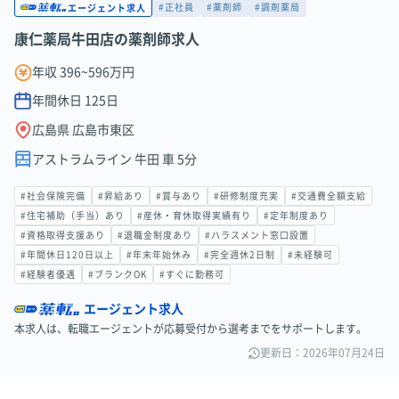
#正社員
#薬剤師
#調剤薬局
エージェント求人
康仁薬局牛田店の薬剤師求人
年収 396~596万円
年間休日
125
日
広島県 広島市東区
アストラムライン 牛田 車 5分
#社会保険完備
#昇給あり
#賞与あり
#研修制度充実
#交通費全額支給
#住宅補助（手当）あり
#産休・育休取得実績有り
#定年制度あり
#資格取得支援あり
#退職金制度あり
#ハラスメント窓口設置
#年間休日120日以上
#年末年始休み
#完全週休2日制
#未経験可
#経験者優遇
#ブランクOK
#すぐに勤務可
エージェント求人
本求人は、転職エージェントが応募受付から選考までをサポートします。
更新日：2026年07月24日