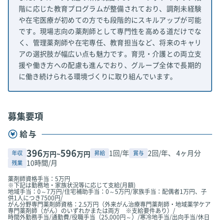
階に応じた教育プログラムが整備されており、調剤未経験
や在宅医療が初めての方でも段階的にスキルアップが可能
です。現場志向の薬剤師として専門性を高める道だけでな
く、管理薬剤師や在宅専任、教育担当など、将来のキャリ
アの選択肢が幅広い点も魅力です。育児・介護との両立支
援や働き方への配慮も進んでおり、グループ全体で長期的
に働き続けられる環境づくりに取り組んでいます。
募集要項
給与
396
596
1回/年
2回/年、 4ヶ月分
年収
昇給
賞与
万円~
万円
10時間/月
残業
薬剤師資格手当：5万円
※下記は勤務地・家族状況等に応じて支給(月額)
地域手当：0～7万円/住宅補助手当：0～5万円/家族手当：配偶者1万円、子
供1人につき7500円/
がん分野専門薬剤師資格：2.5万円（外来がん治療専門薬剤師・地域薬学ケア
専門薬剤師（がん）のいずれかまたは両方 ※支給要件あり）/
時間外勤務手当/通勤費/役職手当（25,000円～）/寒冷地手当/出向手当/休日