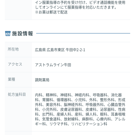
イン服薬指導の予約を受け付け、ビデオ通話機能を使用
してオンラインにて服薬指導を対応いただきます。
※お薬は郵送で配送
施設情報
所在地
広島県 広島市東区 牛田中2-2-1
アクセス
アストラムライン牛田
業種
調剤薬局
処方箋科目
内科、精神科、神経科、神経内科、呼吸器科、消化器
科、胃腸科、循環器科、小児科、外科、整形外科、形成
外科、美容外科、脳神経外科、呼吸器外科、心臓血管外
科、小児外科、皮膚泌尿器科、皮膚科、泌尿器科、性病
科、肛門科、産婦人科、産科、婦人科、眼科、耳鼻咽喉
科、気管食道科、放射線科、麻酔科、心療内科、アレル
ギー科、リウマチ科、リハビリテーション科