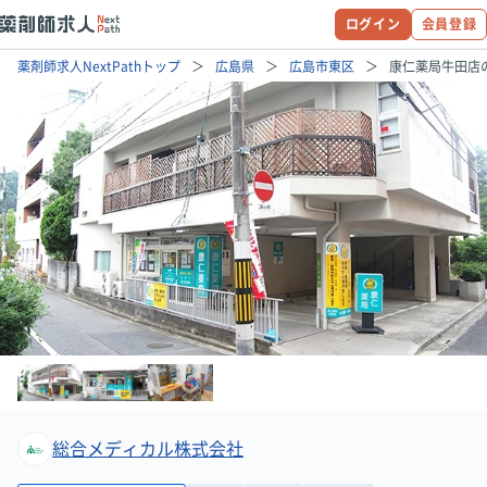
ログイン
会員登録
薬剤師求人NextPathトップ
広島県
広島市東区
康仁薬局牛田店
総合メディカル株式会社