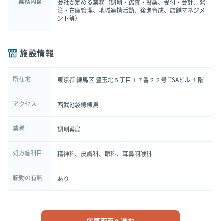
業務内容
会社が定める業務（調剤・鑑査・投薬、受付・会計、発
注・在庫管理、地域連携活動、後進育成、店舗マネジメ
ント等）
施設情報
所在地
東京都 練馬区 豊玉北５丁目１７番２２号 TSAビル １階
アクセス
西武池袋線練馬
業種
調剤薬局
処方箋科目
精神科、皮膚科、眼科、耳鼻咽喉科
転勤の有無
あり