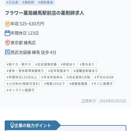
#正社員
#薬剤師
#調剤薬局
フラワー薬局練馬駅前店の薬剤師求人
年収 525~630万円
年間休日
123
日
東京都 練馬区
西武池袋線 練馬 徒歩 4分
#駅ナカ・駅チカ
#社会保険完備
#昇給あり
#賞与あり
#産休・育休取得実績有り
#定年制度あり
#退職金制度あり
#年間休日120日以上
#年末年始休み
#完全週休2日制
#平日のみOK
#土日休み(相談可含む)
#残業10h以下
#経験者優遇
#すぐに勤務可
#オンライン面接可
更新日：2026年02月25日
企業の魅力ポイント