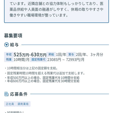
ています。近隣店舗との協力体制もしっかりしており、医
薬品供給や人員面の融通がしやすく、休暇の取りやすさや
働きやすい職場環境が整っています。
募集要項
給与
525
630
1回/年
2回/年、 3ヶ月分
年収
昇給
賞与
万円~
万円
10時間/月
23085円 ～ 72993円/月
残業
固定残業代
10時間相当分は上記の固定額を支給。
固定残業時間10時間を超える残業代は追加で支給します。
・年収500万円以上の場合、固定残業代を10時間分支給
・年収600万円以上の場合、固定残業代を30時間分支給
応募条件
正社員
調剤薬局
試用期間なし