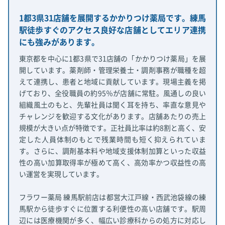
1都3県31店舗を展開するかかりつけ薬局です。練馬
駅徒歩すぐのアクセス良好な店舗としてエリア連携
にも強みがあります。
東京都を中心に1都3県で31店舗の「かかりつけ薬局」を展
開しています。薬剤師・管理栄養士・調剤事務が職種を超
えて連携し、患者と地域に貢献しています。現場主義を掲
げており、全役職員の約95％が店舗に常駐。風通しの良い
組織風土のもと、先輩社員は聞く耳を持ち、率直な意見や
チャレンジを歓迎する文化があります。店舗あたりの売上
規模が大きい点が特徴です。正社員比率は約8割と高く、安
定した人員体制のもとで残業時間も短く抑えられていま
す。さらに、調剤基本料や地域支援体制加算といった収益
性の高い加算取得率が極めて高く、高効率かつ収益性の高
い運営を実現しています。
フラワー薬局 練馬駅前店は都営大江戸線・西武池袋線の練
馬駅から徒歩すぐに位置する利便性の高い店舗です。駅周
辺には医療機関が多く、幅広い診療科からの処方に対応し