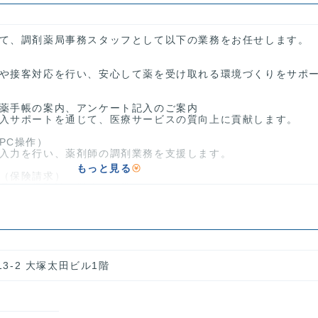
て、調剤薬局事務スタッフとして以下の業務をお任せします。
や接客対応を行い、安心して薬を受け取れる環境づくりをサポ
薬手帳の案内、アンケート記入のご案内
入サポートを通じて、医療サービスの質向上に貢献します。
PC操作）
入力を行い、薬剤師の調剤業務を支援します。
もっと見る
（保険請求）
月次の保険請求業務にも携わっていただきます。
設・個人宅）
医薬品や雑貨の配達・発注業務も担当します。
品陳列などの店舗運営補助
空間づくりにも関わっていただきます。
13-2 大塚太田ビル1階