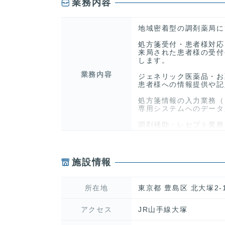
業務内容
地域密着型の調剤薬局に
処方箋受付・患者様対応
来局された患者様の受付
します。
業務内容
ジェネリック医薬品・お
患者様への情報提供や記
処方箋情報の入力業務（
専用システムへのデータ
調剤補助・レセプト業務
調剤室での補助作業や、
薬の配達・発注業務（施
在宅医療を支えるため、
施設情報
POP作成・待合室の商
患者様が快適に過ごせる
所在地
東京都 豊島区 北大塚2-
アクセス
JR山手線大塚