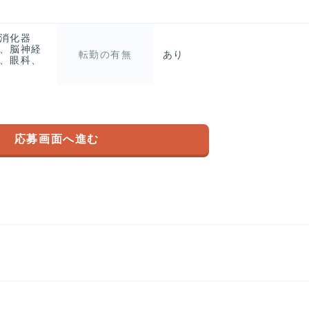
消化器
、脳神経
転勤の有無
あり
、眼科、
応募画面へ進む