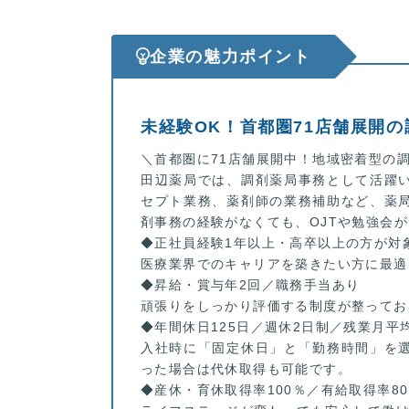
企業の魅力ポイント
未経験OK！首都圏71店舗展開の
＼首都圏に71店舗展開中！地域密着型の
田辺薬局では、調剤薬局事務として活躍
セプト業務、薬剤師の業務補助など、薬
剤事務の経験がなくても、OJTや勉強会
◆正社員経験1年以上・高卒以上の方が対
医療業界でのキャリアを築きたい方に最適
◆昇給・賞与年2回／職務手当あり
頑張りをしっかり評価する制度が整ってお
◆年間休日125日／週休2日制／残業月平均
入社時に「固定休日」と「勤務時間」を
った場合は代休取得も可能です。
◆産休・育休取得率100％／有給取得率8