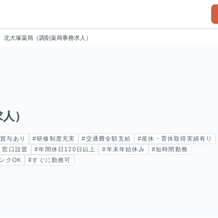
北大塚薬局（調剤薬局事務求人）
求人）
#賞与あり
#研修制度充実
#交通費全額支給
#産休・育休取得実績有り
ト窓口設置
#年間休日120日以上
#年末年始休み
#短時間勤務
ンクOK
#すぐに勤務可