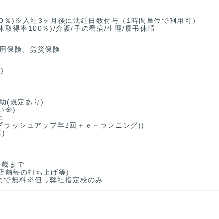
80％)※入社3ヶ月後に法廷日数付与（1時間単位で利用可）
取得率100％)/介護/子の看病/生理/慶弔休暇
用保険、労災保険
)
助(規定あり)
い金)
上
人/ブラッシュアップ年2回＋ｅ－ランニング))
)
0歳まで
店舗毎の打ち上げ等)
まで無料※但し弊社指定校のみ