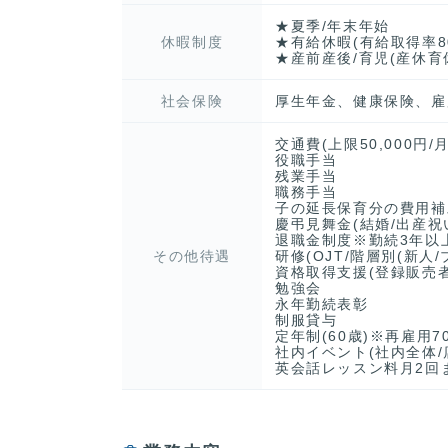
★夏季/年末年始
休暇制度
★有給休暇(有給取得率
★産前産後/育児(産休育休
社会保険
厚生年金、健康保険、雇
交通費(上限50,000円/月
役職手当
残業手当
職務手当
子の延長保育分の費用補
慶弔見舞金(結婚/出産祝
退職金制度※勤続3年以
その他待遇
研修(OJT/階層別(新
資格取得支援(登録販売者
勉強会
永年勤続表彰
制服貸与
定年制(60歳)※再雇用7
社内イベント(社内全体/
英会話レッスン料月2回