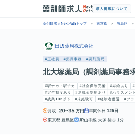
求人掲載について
薬剤師求人NextPathトップ
東京都
豊島区
田辺薬局株式会社
#正社員
#薬局事務
#調剤薬局
北大塚薬局（調剤薬局事務
#駅ナカ・駅チカ
#社会保険完備
#昇給あり
#定年制度あり
#退職金制度あり
#ハラスメン
#残業10h以下
#未経験可
#経験者優遇
#ブラ
20~35
年間休日
125日
月収
万円
東京都 豊島区
JR山手線 大塚 徒歩 1分