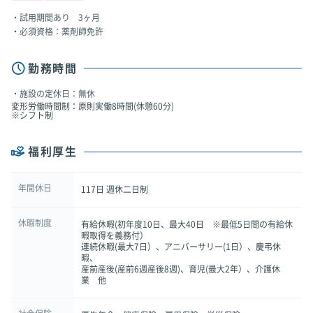
試用期間あり 3ヶ月
必須資格：薬剤師免許
勤務時間
施設の定休日：無休
変形労働時間制：原則実働8時間(休憩60分)
※シフト制
福利厚生
年間休日
117日 週休二日制
休暇制度
有給休暇(初年度10日、最大40日 ※最低5日間の有給休
暇取得を義務付）
連続休暇(最大7日）、アニバーサリー(1日）、慶弔休
暇、
産前産後(産前6週産後8週)、育児(最大2年）、介護休
業 他