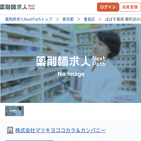
ログイン
会員登録
薬剤師求人NextPathトップ
東京都
豊島区
ぱぱす薬局 要町店の
株式会社マツキヨココカラ＆カンパニー