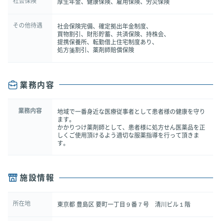
社会保険
厚生年金、健康保険、雇用保険、労災保険
その他待遇
社会保険完備、確定拠出年金制度、
買物割引、財形貯蓄、共済保険、持株会、
提携保養所、転勤借上住宅制度あり、
処方箋割引、薬剤師賠償保険
業務内容
業務内容
地域で一番身近な医療従事者として患者様の健康を守り
ます。
かかりつけ薬剤師として、患者様に処方せん医薬品を正
しくご使用頂けるよう適切な服薬指導を行って頂きま
す。
施設情報
所在地
東京都 豊島区 要町一丁目９番７号 清川ビル１階