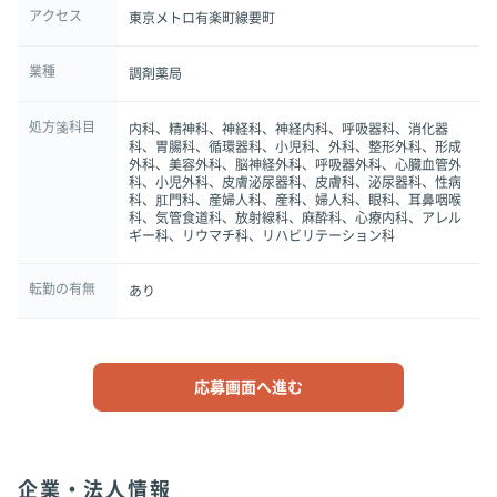
アクセス
東京メトロ有楽町線要町
業種
調剤薬局
処方箋科目
内科、精神科、神経科、神経内科、呼吸器科、消化器
科、胃腸科、循環器科、小児科、外科、整形外科、形成
外科、美容外科、脳神経外科、呼吸器外科、心臓血管外
科、小児外科、皮膚泌尿器科、皮膚科、泌尿器科、性病
科、肛門科、産婦人科、産科、婦人科、眼科、耳鼻咽喉
科、気管食道科、放射線科、麻酔科、心療内科、アレル
ギー科、リウマチ科、リハビリテーション科
転勤の有無
あり
応募画面へ進む
企業・法人情報