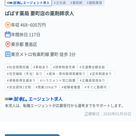
#正社員
#薬剤師
#調剤薬局
エージェント求人
ぱぱす薬局 要町店の薬剤師求人
年収 468~600万円
年間休日
117
日
東京都 豊島区
東京メトロ有楽町線 要町 徒歩 3分
#社会保険完備
#昇給あり
#研修制度充実
#交通費全額支給
#住宅補助（手当）あり
#産休・育休取得実績有り
#定年制度あり
#資格取得支援あり
#ハラスメント窓口設置
#正職員登用あり
#完全週休2日制
#残業10h以下
#経験者優遇
#すぐに勤務可
エージェント求人
本求人は、転職エージェントが応募受付から選考までをサポートします。
更新日：2026年01月30日