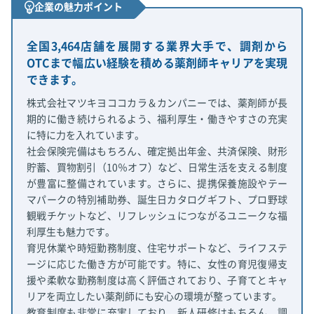
企業の魅力ポイント
全国3,464店舗を展開する業界大手で、調剤から
OTCまで幅広い経験を積める薬剤師キャリアを実現
できます。
株式会社マツキヨココカラ＆カンパニーでは、薬剤師が長
期的に働き続けられるよう、福利厚生・働きやすさの充実
に特に力を入れています。
社会保険完備はもちろん、確定拠出年金、共済保険、財形
貯蓄、買物割引（10％オフ）など、日常生活を支える制度
が豊富に整備されています。さらに、提携保養施設やテー
マパークの特別補助券、誕生日カタログギフト、プロ野球
観戦チケットなど、リフレッシュにつながるユニークな福
利厚生も魅力です。
育児休業や時短勤務制度、住宅サポートなど、ライフステ
ージに応じた働き方が可能です。特に、女性の育児復帰支
援や柔軟な勤務制度は高く評価されており、子育てとキャ
リアを両立したい薬剤師にも安心の環境が整っています。
教育制度も非常に充実しており、新人研修はもちろん、調