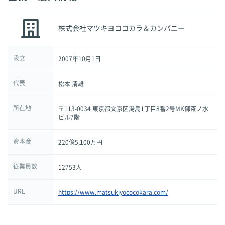
株式会社マツキヨココカラ＆カンパニー
設立
2007年10月1日
代表
松本 清雄
所在地
〒113-0034 東京都文京区湯島1丁目8番2号MK御茶ノ水
ビル7階
資本金
220億5,100万円
従業員数
12753人
URL
https://www.matsukiyococokara.com/