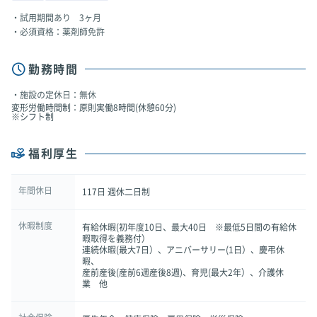
試用期間あり 3ヶ月
必須資格：薬剤師免許
勤務時間
施設の定休日：無休
変形労働時間制：原則実働8時間(休憩60分)
※シフト制
福利厚生
年間休日
117日 週休二日制
休暇制度
有給休暇(初年度10日、最大40日 ※最低5日間の有給休
暇取得を義務付）
連続休暇(最大7日）、アニバーサリー(1日）、慶弔休
暇、
産前産後(産前6週産後8週)、育児(最大2年）、介護休
業 他