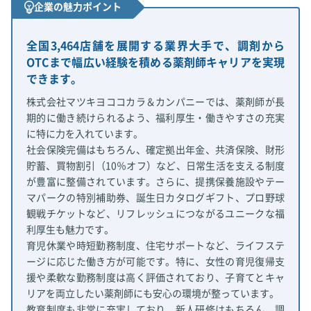
企業の魅力ポイント
全国3,464店舗を展開する業界大手で、調剤から
OTCまで幅広い経験を積める薬剤師キャリアを実現
できます。
株式会社マツキヨココカラ＆カンパニーでは、薬剤師が長
期的に働き続けられるよう、福利厚生・働きやすさの充実
に特に力を入れています。
社会保険完備はもちろん、確定拠出年金、共済保険、財形
貯蓄、買物割引（10％オフ）など、日常生活を支える制度
が豊富に整備されています。さらに、提携保養施設やテー
マパークの特別補助券、誕生日カタログギフト、プロ野球
観戦チケットなど、リフレッシュにつながるユニークな福
利厚生も魅力です。
育児休業や時短勤務制度、住宅サポートなど、ライフステ
ージに応じた働き方が可能です。特に、女性の育児復帰支
援や柔軟な勤務制度は高く評価されており、子育てとキャ
リアを両立したい薬剤師にも安心の環境が整っています。
教育制度も非常に充実しており、新人研修はもちろん、調