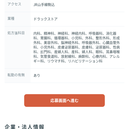
アクセス
JR山手線駒込
業種
ドラックストア
処方箋科目
内科、精神科、神経科、神経内科、呼吸器科、消化器
科、胃腸科、循環器科、小児科、外科、整形外科、形成
外科、美容外科、脳神経外科、呼吸器外科、心臓血管外
科、小児外科、皮膚泌尿器科、皮膚科、泌尿器科、性病
科、肛門科、産婦人科、産科、婦人科、眼科、耳鼻咽喉
科、気管食道科、放射線科、麻酔科、心療内科、アレル
ギー科、リウマチ科、リハビリテーション科
転勤の有無
あり
応募画面へ進む
企業・法人情報