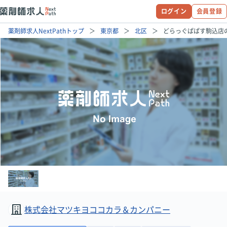
ログイン
会員登録
薬剤師求人NextPathトップ
東京都
北区
どらっぐぱぱす駒込店
株式会社マツキヨココカラ＆カンパニー