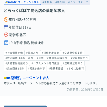
#正社員
#薬剤師
#ドラックストア
エージェント求人
どらっぐぱぱす駒込店の薬剤師求人
年収 468~600万円
年間休日
117
日
東京都 北区
JR山手線 駒込 徒歩 4分
#社会保険完備
#昇給あり
#研修制度充実
#交通費全額支給
#住宅補助（手当）あり
#産休・育休取得実績有り
#定年制度あり
#資格取得支援あり
#ハラスメント窓口設置
#正職員登用あり
#完全週休2日制
#残業10h以下
#経験者優遇
#すぐに勤務可
エージェント求人
本求人は、転職エージェントが応募受付から選考までをサポートします。
更新日：2026年01月30日