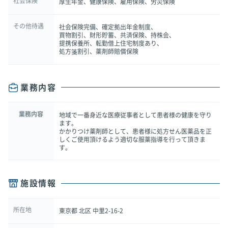
社会保険
厚生年金、健康保険、雇用保険、労災保険
その他待遇
社会保険完備、確定拠出年金制度、
買物割引、財形貯蓄、共済保険、持株会、
提携保養所、転勤借上住宅制度あり、
処方箋割引、薬剤師賠償保険
業務内容
業務内容
地域で一番身近な医療従事者として患者様の健康を守り
ます。
かかりつけ薬剤師として、患者様に処方せん医薬品を正
しくご使用頂けるよう適切な服薬指導を行って頂きま
す。
施設情報
所在地
東京都 北区 中里2-16-2