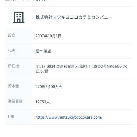
株式会社マツキヨココカラ＆カンパニー
設立
2007年10月1日
代表
松本 清雄
所在地
〒113-0034 東京都文京区湯島1丁目8番2号MK御茶ノ水
ビル7階
資本金
220億5,100万円
従業員数
12753人
URL
https://www.matsukiyococokara.com/