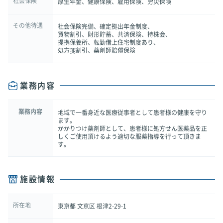
社会保険
厚生年金、健康保険、雇用保険、労災保険
その他待遇
社会保険完備、確定拠出年金制度、
買物割引、財形貯蓄、共済保険、持株会、
提携保養所、転勤借上住宅制度あり、
処方箋割引、薬剤師賠償保険
業務内容
業務内容
地域で一番身近な医療従事者として患者様の健康を守り
ます。
かかりつけ薬剤師として、患者様に処方せん医薬品を正
しくご使用頂けるよう適切な服薬指導を行って頂きま
す。
施設情報
所在地
東京都 文京区 根津2-29-1