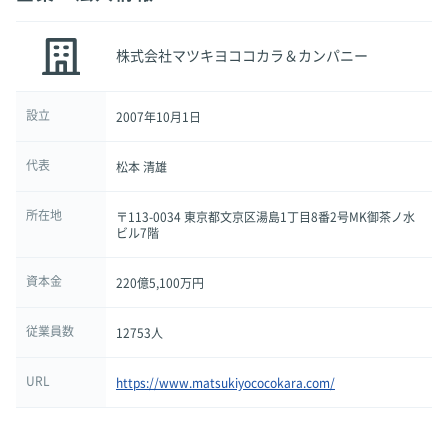
株式会社マツキヨココカラ＆カンパニー
設立
2007年10月1日
代表
松本 清雄
所在地
〒113-0034 東京都文京区湯島1丁目8番2号MK御茶ノ水
ビル7階
資本金
220億5,100万円
従業員数
12753人
URL
https://www.matsukiyococokara.com/