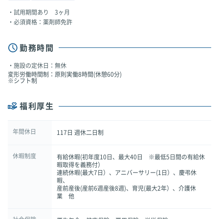
試用期間あり 3ヶ月
必須資格：薬剤師免許
勤務時間
施設の定休日：無休
変形労働時間制：原則実働8時間(休憩60分)
※シフト制
福利厚生
年間休日
117日 週休二日制
休暇制度
有給休暇(初年度10日、最大40日 ※最低5日間の有給休
暇取得を義務付）
連続休暇(最大7日）、アニバーサリー(1日）、慶弔休
暇、
産前産後(産前6週産後8週)、育児(最大2年）、介護休
業 他