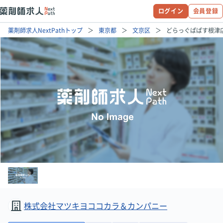
ログイン
会員登録
薬剤師求人NextPathトップ
東京都
文京区
どらっぐぱぱす根津
株式会社マツキヨココカラ＆カンパニー