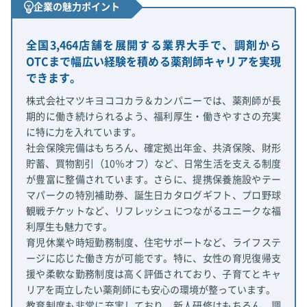
企業の魅力ポイント
全国3,464店舗を展開する業界大手で、調剤から
OTCまで幅広い経験を積める薬剤師キャリアを実現
できます。
株式会社マツキヨココカラ＆カンパニーでは、薬剤師が長
期的に働き続けられるよう、福利厚生・働きやすさの充実
に特に力を入れています。
社会保険完備はもちろん、確定拠出年金、共済保険、財形
貯蓄、買物割引（10％オフ）など、日常生活を支える制度
が豊富に整備されています。さらに、提携保養施設やテー
マパークの特別補助券、誕生日カタログギフト、プロ野球
観戦チケットなど、リフレッシュにつながるユニークな福
利厚生も魅力です。
育児休業や時短勤務制度、住宅サポートなど、ライフステ
ージに応じた働き方が可能です。特に、女性の育児復帰支
援や柔軟な勤務制度は高く評価されており、子育てとキャ
リアを両立したい薬剤師にも安心の環境が整っています。
教育制度も非常に充実しており、新人研修はもちろん、調