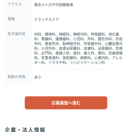
アクセス
東京メトロ千代田線根津
業種
ドラックストア
処方箋科目
内科、精神科、神経科、神経内科、呼吸器科、消化器
科、胃腸科、循環器科、小児科、外科、整形外科、形成
外科、美容外科、脳神経外科、呼吸器外科、心臓血管外
科、小児外科、皮膚泌尿器科、皮膚科、泌尿器科、性病
科、肛門科、産婦人科、産科、婦人科、眼科、耳鼻咽喉
科、気管食道科、放射線科、麻酔科、心療内科、アレル
ギー科、リウマチ科、リハビリテーション科
転勤の有無
あり
応募画面へ進む
企業・法人情報