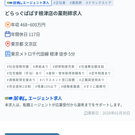
#正社員
#薬剤師
#ドラックストア
エージェント求人
どらっぐぱぱす根津店の薬剤師求人
年収 468~600万円
年間休日
117
日
東京都 文京区
東京メトロ千代田線 根津 徒歩 5分
#社会保険完備
#昇給あり
#研修制度充実
#交通費全額支給
#住宅補助（手当）あり
#産休・育休取得実績有り
#定年制度あり
#資格取得支援あり
#ハラスメント窓口設置
#正職員登用あり
#完全週休2日制
#残業10h以下
#経験者優遇
#すぐに勤務可
エージェント求人
本求人は、転職エージェントが応募受付から選考までをサポートします。
更新日：2026年01月30日