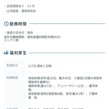
試用期間あり 3ヶ月
必須資格：薬剤師免許
勤務時間
施設の定休日：無休
変形労働時間制：原則実働8時間(休憩60分)
※シフト制
福利厚生
年間休日
117日 週休二日制
休暇制度
有給休暇(初年度10日、最大40日 ※最低5日間の有給休
暇取得を義務付）
連続休暇(最大7日）、アニバーサリー(1日）、慶弔休
暇、
産前産後(産前6週産後8週)、育児(最大2年）、介護休
業 他