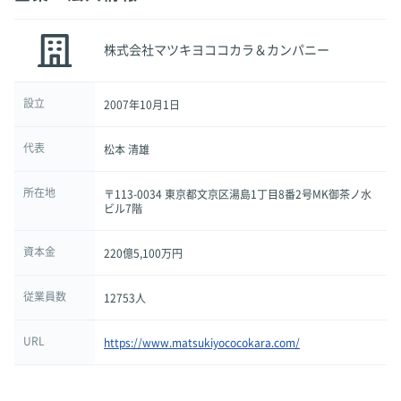
株式会社マツキヨココカラ＆カンパニー
設立
2007年10月1日
代表
松本 清雄
所在地
〒113-0034 東京都文京区湯島1丁目8番2号MK御茶ノ水
ビル7階
資本金
220億5,100万円
従業員数
12753人
URL
https://www.matsukiyococokara.com/