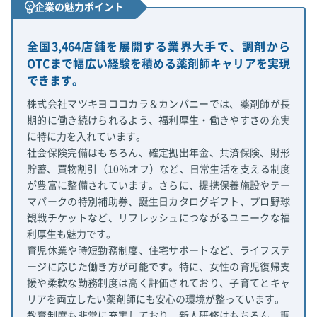
企業の魅力ポイント
全国3,464店舗を展開する業界大手で、調剤から
OTCまで幅広い経験を積める薬剤師キャリアを実現
できます。
株式会社マツキヨココカラ＆カンパニーでは、薬剤師が長
期的に働き続けられるよう、福利厚生・働きやすさの充実
に特に力を入れています。
社会保険完備はもちろん、確定拠出年金、共済保険、財形
貯蓄、買物割引（10％オフ）など、日常生活を支える制度
が豊富に整備されています。さらに、提携保養施設やテー
マパークの特別補助券、誕生日カタログギフト、プロ野球
観戦チケットなど、リフレッシュにつながるユニークな福
利厚生も魅力です。
育児休業や時短勤務制度、住宅サポートなど、ライフステ
ージに応じた働き方が可能です。特に、女性の育児復帰支
援や柔軟な勤務制度は高く評価されており、子育てとキャ
リアを両立したい薬剤師にも安心の環境が整っています。
教育制度も非常に充実しており、新人研修はもちろん、調