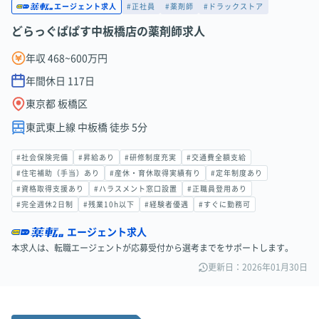
#正社員
#薬剤師
#ドラックストア
エージェント求人
どらっぐぱぱす中板橋店の薬剤師求人
年収 468~600万円
年間休日
117
日
東京都 板橋区
東武東上線 中板橋 徒歩 5分
#社会保険完備
#昇給あり
#研修制度充実
#交通費全額支給
#住宅補助（手当）あり
#産休・育休取得実績有り
#定年制度あり
#資格取得支援あり
#ハラスメント窓口設置
#正職員登用あり
#完全週休2日制
#残業10h以下
#経験者優遇
#すぐに勤務可
エージェント求人
本求人は、転職エージェントが応募受付から選考までをサポートします。
更新日：2026年01月30日