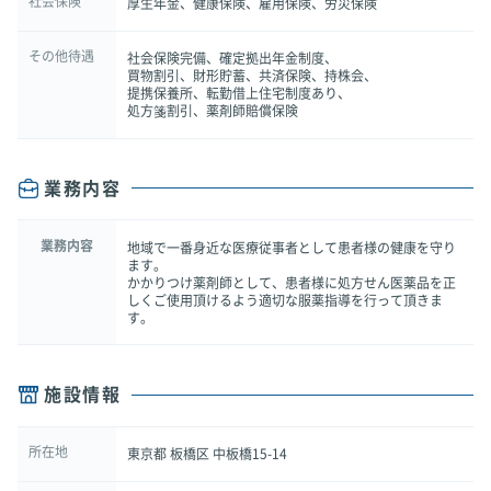
社会保険
厚生年金、健康保険、雇用保険、労災保険
その他待遇
社会保険完備、確定拠出年金制度、
買物割引、財形貯蓄、共済保険、持株会、
提携保養所、転勤借上住宅制度あり、
処方箋割引、薬剤師賠償保険
業務内容
業務内容
地域で一番身近な医療従事者として患者様の健康を守り
ます。
かかりつけ薬剤師として、患者様に処方せん医薬品を正
しくご使用頂けるよう適切な服薬指導を行って頂きま
す。
施設情報
所在地
東京都 板橋区 中板橋15-14