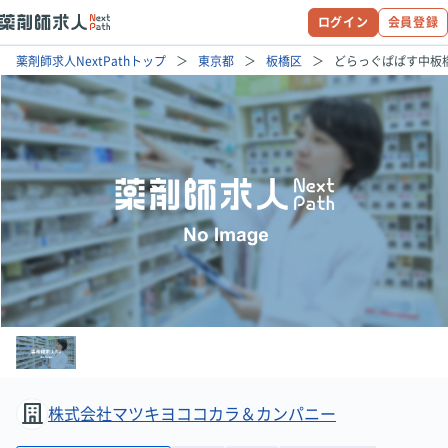
ログイン
会員登録
薬剤師求人NextPathトップ
東京都
板橋区
どらっぐぱぱす中板
株式会社マツキヨココカラ＆カンパニー