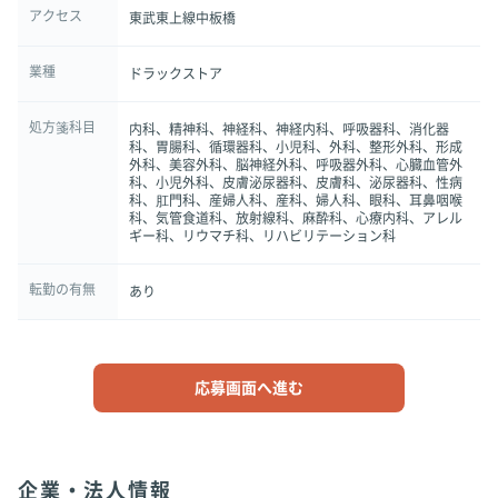
アクセス
東武東上線中板橋
業種
ドラックストア
処方箋科目
内科、精神科、神経科、神経内科、呼吸器科、消化器
科、胃腸科、循環器科、小児科、外科、整形外科、形成
外科、美容外科、脳神経外科、呼吸器外科、心臓血管外
科、小児外科、皮膚泌尿器科、皮膚科、泌尿器科、性病
科、肛門科、産婦人科、産科、婦人科、眼科、耳鼻咽喉
科、気管食道科、放射線科、麻酔科、心療内科、アレル
ギー科、リウマチ科、リハビリテーション科
転勤の有無
あり
応募画面へ進む
企業・法人情報