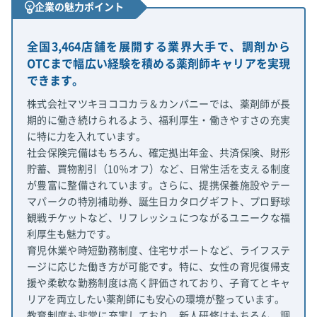
企業の魅力ポイント
全国3,464店舗を展開する業界大手で、調剤から
OTCまで幅広い経験を積める薬剤師キャリアを実現
できます。
株式会社マツキヨココカラ＆カンパニーでは、薬剤師が長
期的に働き続けられるよう、福利厚生・働きやすさの充実
に特に力を入れています。
社会保険完備はもちろん、確定拠出年金、共済保険、財形
貯蓄、買物割引（10％オフ）など、日常生活を支える制度
が豊富に整備されています。さらに、提携保養施設やテー
マパークの特別補助券、誕生日カタログギフト、プロ野球
観戦チケットなど、リフレッシュにつながるユニークな福
利厚生も魅力です。
育児休業や時短勤務制度、住宅サポートなど、ライフステ
ージに応じた働き方が可能です。特に、女性の育児復帰支
援や柔軟な勤務制度は高く評価されており、子育てとキャ
リアを両立したい薬剤師にも安心の環境が整っています。
教育制度も非常に充実しており、新人研修はもちろん、調