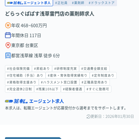
#正社員
#薬剤師
#ドラックストア
エージェント求人
どらっぐぱぱす浅草雷門店の薬剤師求人
年収 468~600万円
年間休日
117
日
東京都 台東区
都営浅草線 浅草 徒歩 6分
#社会保険完備
#昇給あり
#研修制度充実
#交通費全額支給
#住宅補助（手当）あり
#産休・育休取得実績有り
#定年制度あり
#資格取得支援あり
#ハラスメント窓口設置
#正職員登用あり
#完全週休2日制
#残業10h以下
#経験者優遇
#すぐに勤務可
エージェント求人
本求人は、転職エージェントが応募受付から選考までをサポートします。
更新日：2026年01月30日