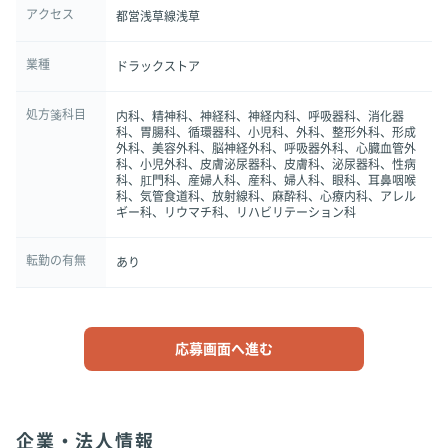
アクセス
都営浅草線浅草
業種
ドラックストア
処方箋科目
内科、精神科、神経科、神経内科、呼吸器科、消化器
科、胃腸科、循環器科、小児科、外科、整形外科、形成
外科、美容外科、脳神経外科、呼吸器外科、心臓血管外
科、小児外科、皮膚泌尿器科、皮膚科、泌尿器科、性病
科、肛門科、産婦人科、産科、婦人科、眼科、耳鼻咽喉
科、気管食道科、放射線科、麻酔科、心療内科、アレル
ギー科、リウマチ科、リハビリテーション科
転勤の有無
あり
応募画面へ進む
企業・法人情報