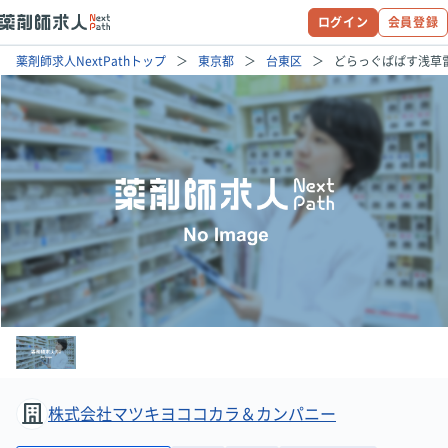
ログイン
会員登録
薬剤師求人NextPathトップ
東京都
台東区
どらっぐぱぱす浅草
株式会社マツキヨココカラ＆カンパニー