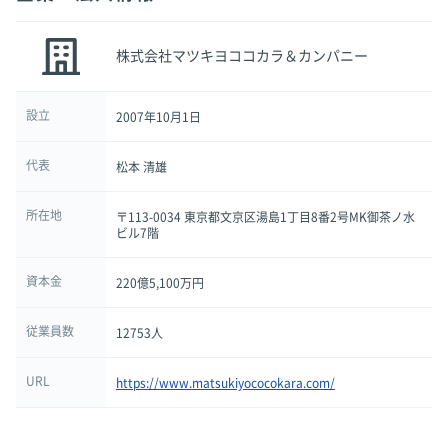
株式会社マツキヨココカラ＆カンパニー
設立
2007年10月1日
代表
松本 清雄
所在地
〒113-0034 東京都文京区湯島1丁目8番2号MK御茶ノ水
ビル7階
資本金
220億5,100万円
従業員数
12753人
URL
https://www.matsukiyococokara.com/