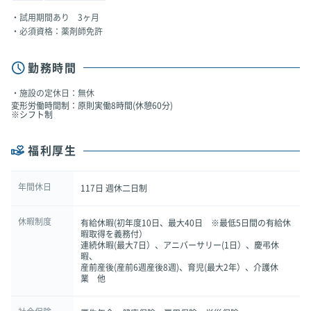
試用期間あり 3ヶ月
必須資格：薬剤師免許
勤務時間
施設の定休日：無休
変形労働時間制：原則実働8時間(休憩60分)
※シフト制
福利厚生
年間休日
117日 週休二日制
休暇制度
有給休暇(初年度10日、最大40日 ※最低5日間の有給休
暇取得を義務付）
連続休暇(最大7日）、アニバーサリー(1日）、慶弔休
暇、
産前産後(産前6週産後8週)、育児(最大2年）、介護休
業 他