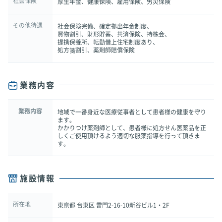
社会保険
厚生年金、健康保険、雇用保険、労災保険
その他待遇
社会保険完備、確定拠出年金制度、
買物割引、財形貯蓄、共済保険、持株会、
提携保養所、転勤借上住宅制度あり、
処方箋割引、薬剤師賠償保険
業務内容
業務内容
地域で一番身近な医療従事者として患者様の健康を守り
ます。
かかりつけ薬剤師として、患者様に処方せん医薬品を正
しくご使用頂けるよう適切な服薬指導を行って頂きま
す。
施設情報
所在地
東京都 台東区 雷門2-16-10新谷ビル1・2F