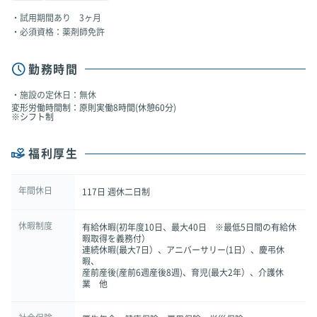
試用期間あり 3ヶ月
必須資格：薬剤師免許
勤務時間
施設の定休日：無休
変形労働時間制：原則実働8時間(休憩60分)
※シフト制
福利厚生
年間休日
117日 週休二日制
休暇制度
有給休暇(初年度10日、最大40日 ※最低5日間の有給休
暇取得を義務付）
連続休暇(最大7日）、アニバーサリー(1日）、慶弔休
暇、
産前産後(産前6週産後8週)、育児(最大2年）、介護休
業 他