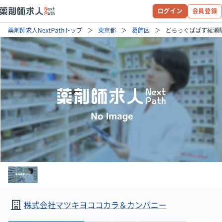
ログイン
会員登録
薬剤師求人NextPathトップ
東京都
葛飾区
どらっぐぱぱす綾瀬
株式会社マツキヨココカラ＆カンパニー