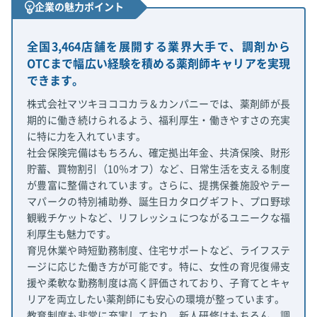
企業の魅力ポイント
全国3,464店舗を展開する業界大手で、調剤から
OTCまで幅広い経験を積める薬剤師キャリアを実現
できます。
株式会社マツキヨココカラ＆カンパニーでは、薬剤師が長
期的に働き続けられるよう、福利厚生・働きやすさの充実
に特に力を入れています。
社会保険完備はもちろん、確定拠出年金、共済保険、財形
貯蓄、買物割引（10％オフ）など、日常生活を支える制度
が豊富に整備されています。さらに、提携保養施設やテー
マパークの特別補助券、誕生日カタログギフト、プロ野球
観戦チケットなど、リフレッシュにつながるユニークな福
利厚生も魅力です。
育児休業や時短勤務制度、住宅サポートなど、ライフステ
ージに応じた働き方が可能です。特に、女性の育児復帰支
援や柔軟な勤務制度は高く評価されており、子育てとキャ
リアを両立したい薬剤師にも安心の環境が整っています。
教育制度も非常に充実しており、新人研修はもちろん、調