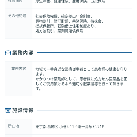
社会保険
厚生年金、健康保険、雇用保険、労災保険
その他待遇
社会保険完備、確定拠出年金制度、
買物割引、財形貯蓄、共済保険、持株会、
提携保養所、転勤借上住宅制度あり、
処方箋割引、薬剤師賠償保険
業務内容
業務内容
地域で一番身近な医療従事者として患者様の健康を守り
ます。
かかりつけ薬剤師として、患者様に処方せん医薬品を正
しくご使用頂けるよう適切な服薬指導を行って頂きま
す。
施設情報
所在地
東京都 葛飾区 小菅4-11-9第一鳥塚ビル1F