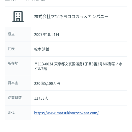
株式会社マツキヨココカラ＆カンパニー
設立
2007年10月1日
代表
松本 清雄
所在地
〒113-0034 東京都文京区湯島1丁目8番2号MK御茶ノ水
ビル7階
資本金
220億5,100万円
従業員数
12753人
URL
https://www.matsukiyococokara.com/