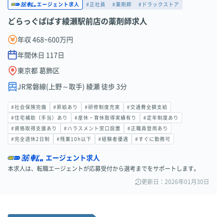
#正社員
#薬剤師
#ドラックストア
エージェント求人
どらっぐぱぱす綾瀬駅前店の薬剤師求人
年収 468~600万円
年間休日
117
日
東京都 葛飾区
JR常磐線(上野～取手) 綾瀬 徒歩 3分
#社会保険完備
#昇給あり
#研修制度充実
#交通費全額支給
#住宅補助（手当）あり
#産休・育休取得実績有り
#定年制度あり
#資格取得支援あり
#ハラスメント窓口設置
#正職員登用あり
#完全週休2日制
#残業10h以下
#経験者優遇
#すぐに勤務可
エージェント求人
本求人は、転職エージェントが応募受付から選考までをサポートします。
更新日：2026年01月30日