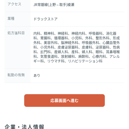
アクセス
JR常磐線(上野～取手)綾瀬
業種
ドラックストア
処方箋科目
内科、精神科、神経科、神経内科、呼吸器科、消化器
科、胃腸科、循環器科、小児科、外科、整形外科、形成
外科、美容外科、脳神経外科、呼吸器外科、心臓血管外
科、小児外科、皮膚泌尿器科、皮膚科、泌尿器科、性病
科、肛門科、産婦人科、産科、婦人科、眼科、耳鼻咽喉
科、気管食道科、放射線科、麻酔科、心療内科、アレル
ギー科、リウマチ科、リハビリテーション科
転勤の有無
あり
応募画面へ進む
企業・法人情報