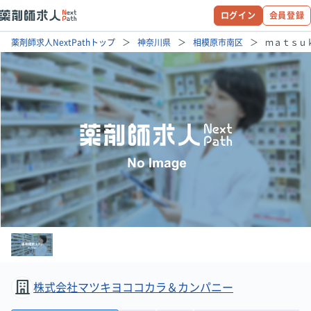
ログイン
会員登録
薬剤師求人NextPathトップ
神奈川県
相模原市南区
ｍａｔｓｕ
株式会社マツキヨココカラ＆カンパニー