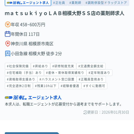
#正社員
#薬剤師
#調剤併設型ドラッグストア
エージェント求人
ｍａｔｓｕｋｉｙｏＬＡＢ相模大野ＳＳ店の薬剤師求人
年収 458~600万円
年間休日
117
日
神奈川県 相模原市南区
小田急線 相模大野 徒歩 2分
#社会保険完備
#昇給あり
#研修制度充実
#交通費全額支給
#住宅補助（手当）あり
#産休・育休取得実績有り
#定年制度あり
#資格取得支援あり
#ハラスメント窓口設置
#正職員登用あり
#完全週休2日制
#残業10h以下
#経験者優遇
#すぐに勤務可
エージェント求人
本求人は、転職エージェントが応募受付から選考までをサポートします。
更新日：2026年01月30日