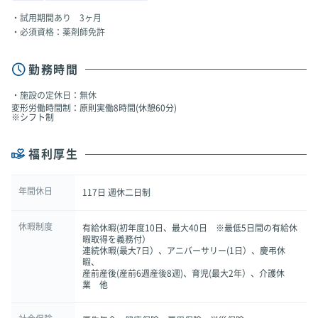
試用期間あり 3ヶ月
必須資格：薬剤師免許
勤務時間
施設の定休日：無休
変形労働時間制：原則実働8時間(休憩60分)
※シフト制
福利厚生
年間休日
117日 週休二日制
休暇制度
有給休暇(初年度10日、最大40日 ※最低5日間の有給休
暇取得を義務付）
連続休暇(最大7日）、アニバーサリー(1日）、慶弔休
暇、
産前産後(産前6週産後8週)、育児(最大2年）、介護休
業 他