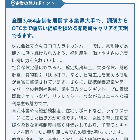
企業の魅力ポイント
全国3,464店舗を展開する業界大手で、調剤から
OTCまで幅広い経験を積める薬剤師キャリアを実現
できます。
株式会社マツキヨココカラ＆カンパニーでは、薬剤師が長
期的に働き続けられるよう、福利厚生・働きやすさの充実
に特に力を入れています。
社会保険完備はもちろん、確定拠出年金、共済保険、財形
貯蓄、買物割引（10％オフ）など、日常生活を支える制度
が豊富に整備されています。さらに、提携保養施設やテー
マパークの特別補助券、誕生日カタログギフト、プロ野球
観戦チケットなど、リフレッシュにつながるユニークな福
利厚生も魅力です。
育児休業や時短勤務制度、住宅サポートなど、ライフステ
ージに応じた働き方が可能です。特に、女性の育児復帰支
援や柔軟な勤務制度は高く評価されており、子育てとキャ
リアを両立したい薬剤師にも安心の環境が整っています。
教育制度も非常に充実しており、新人研修はもちろん、調