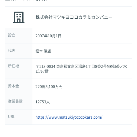
株式会社マツキヨココカラ＆カンパニー
設立
2007年10月1日
代表
松本 清雄
所在地
〒113-0034 東京都文京区湯島1丁目8番2号MK御茶ノ水
ビル7階
資本金
220億5,100万円
従業員数
12753人
URL
https://www.matsukiyococokara.com/