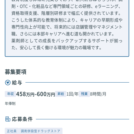
剤・OTC・化粧品など専門領域ごとの研修、eラーニング、
資格取得支援、階層別研修まで幅広く提供されています。
こうした体系的な教育体制により、キャリアの早期形成や
専門性向上が可能で、将来的には店舗管理やマネジメント
職、さらには本部キャリアへ進む道も開かれています。
薬剤師としての成長をバックアップするサポートが揃っ
た、安心して長く働ける環境が魅力の職場です。
募集要項
給与
458
600
1回/年
8時間/月
年収
昇給
残業
万円~
万円
年俸制
応募条件
正社員
調剤併設型ドラッグストア