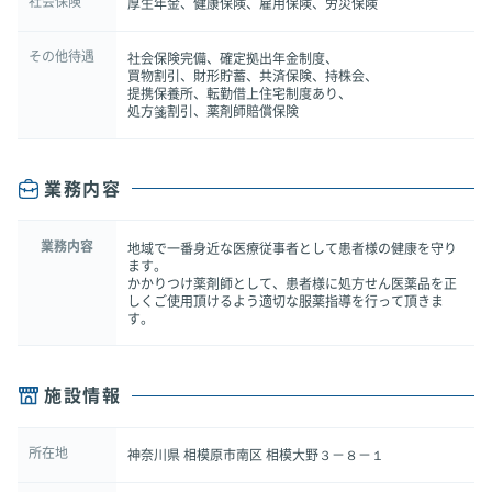
社会保険
厚生年金、健康保険、雇用保険、労災保険
その他待遇
社会保険完備、確定拠出年金制度、
買物割引、財形貯蓄、共済保険、持株会、
提携保養所、転勤借上住宅制度あり、
処方箋割引、薬剤師賠償保険
業務内容
業務内容
地域で一番身近な医療従事者として患者様の健康を守り
ます。
かかりつけ薬剤師として、患者様に処方せん医薬品を正
しくご使用頂けるよう適切な服薬指導を行って頂きま
す。
施設情報
所在地
神奈川県 相模原市南区 相模大野３－８－１