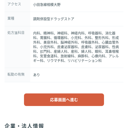
アクセス
小田急線相模大野
業種
調剤併設型ドラッグストア
処方箋科目
内科、精神科、神経科、神経内科、呼吸器科、消化器
科、胃腸科、循環器科、小児科、外科、整形外科、形成
外科、美容外科、脳神経外科、呼吸器外科、心臓血管外
科、小児外科、皮膚泌尿器科、皮膚科、泌尿器科、性病
科、肛門科、産婦人科、産科、婦人科、眼科、耳鼻咽喉
科、気管食道科、放射線科、麻酔科、心療内科、アレル
ギー科、リウマチ科、リハビリテーション科
転勤の有無
あり
応募画面へ進む
企業・法人情報