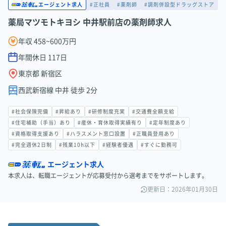
#正社員
#薬剤師
#調剤併設型ドラッグストア
エージェント求人
薬局マツモトキヨシ 中井駅前店の薬剤師求人
年収 458~600万円
年間休日
117
日
東京都 新宿区
西武新宿線 中井 徒歩 2分
#社会保険完備
#昇給あり
#研修制度充実
#交通費全額支給
#住宅補助（手当）あり
#産休・育休取得実績有り
#定年制度あり
#資格取得支援あり
#ハラスメント窓口設置
#正職員登用あり
#完全週休2日制
#残業10h以下
#経験者優遇
#すぐに勤務可
エージェント求人
本求人は、転職エージェントが応募受付から選考までをサポートします。
更新日：2026年01月30日