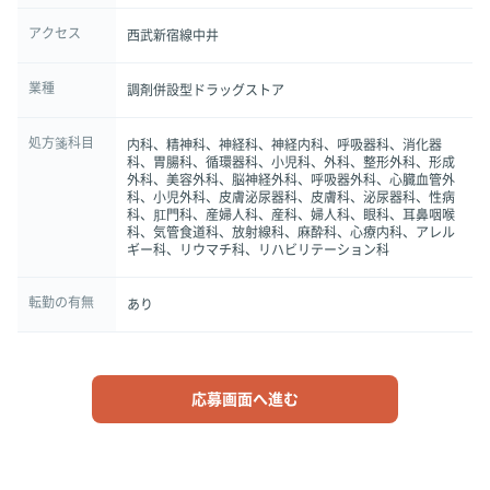
アクセス
西武新宿線中井
業種
調剤併設型ドラッグストア
処方箋科目
内科、精神科、神経科、神経内科、呼吸器科、消化器
科、胃腸科、循環器科、小児科、外科、整形外科、形成
外科、美容外科、脳神経外科、呼吸器外科、心臓血管外
科、小児外科、皮膚泌尿器科、皮膚科、泌尿器科、性病
科、肛門科、産婦人科、産科、婦人科、眼科、耳鼻咽喉
科、気管食道科、放射線科、麻酔科、心療内科、アレル
ギー科、リウマチ科、リハビリテーション科
転勤の有無
あり
応募画面へ進む