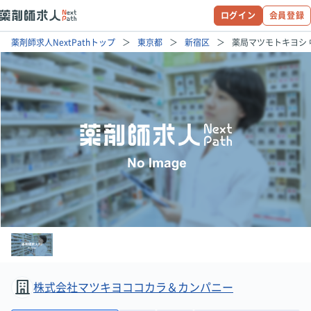
ログイン
会員登録
薬剤師求人NextPathトップ
東京都
新宿区
薬局マツモトキヨシ
株式会社マツキヨココカラ＆カンパニー