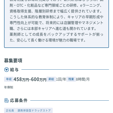
剤・OTC・化粧品など専門領域ごとの研修、eラーニング、
資格取得支援、階層別研修まで幅広く提供されています。
こうした体系的な教育体制により、キャリアの早期形成や
専門性向上が可能で、将来的には店舗管理やマネジメント
職、さらには本部キャリアへ進む道も開かれています。
薬剤師としての成長をバックアップするサポートが揃っ
た、安心して長く働ける環境が魅力の職場です。
募集要項
給与
458
600
1回/年
8時間/月
年収
昇給
残業
万円~
万円
年俸制
応募条件
正社員
調剤併設型ドラッグストア