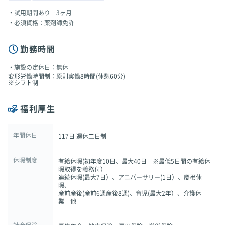
試用期間あり 3ヶ月
必須資格：薬剤師免許
勤務時間
施設の定休日：無休
変形労働時間制：原則実働8時間(休憩60分)
※シフト制
福利厚生
年間休日
117日 週休二日制
休暇制度
有給休暇(初年度10日、最大40日 ※最低5日間の有給休
暇取得を義務付）
連続休暇(最大7日）、アニバーサリー(1日）、慶弔休
暇、
産前産後(産前6週産後8週)、育児(最大2年）、介護休
業 他