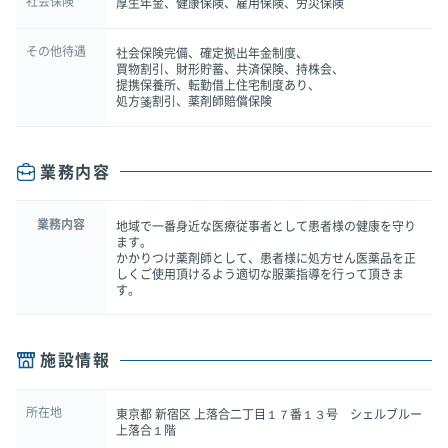
社会保険
厚生年金、健康保険、雇用保険、労災保険
その他待遇
社会保険完備、確定拠出年金制度、
買物割引、財形貯蓄、共済保険、持株会、
提携保養所、転勤借上住宅制度あり、
処方箋割引、薬剤師賠償保険
業務内容
業務内容
地域で一番身近な医療従事者として患者様の健康を守り
ます。
かかりつけ薬剤師として、患者様に処方せん医薬品を正
しくご使用頂けるよう適切な服薬指導を行って頂きま
す。
施設情報
所在地
東京都 新宿区 上落合二丁目１７番１３号 シェルブルー
上落合１階