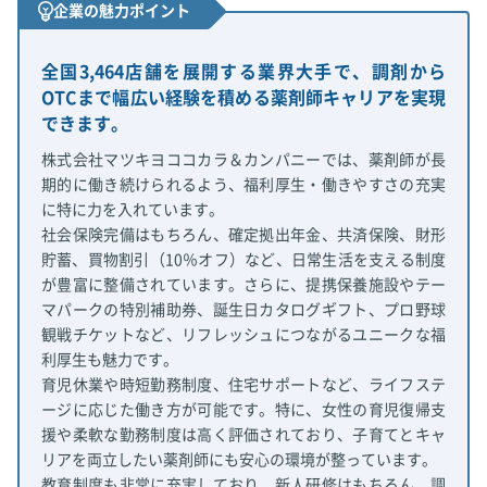
企業の魅力ポイント
全国3,464店舗を展開する業界大手で、調剤から
OTCまで幅広い経験を積める薬剤師キャリアを実現
できます。
株式会社マツキヨココカラ＆カンパニーでは、薬剤師が長
期的に働き続けられるよう、福利厚生・働きやすさの充実
に特に力を入れています。
社会保険完備はもちろん、確定拠出年金、共済保険、財形
貯蓄、買物割引（10％オフ）など、日常生活を支える制度
が豊富に整備されています。さらに、提携保養施設やテー
マパークの特別補助券、誕生日カタログギフト、プロ野球
観戦チケットなど、リフレッシュにつながるユニークな福
利厚生も魅力です。
育児休業や時短勤務制度、住宅サポートなど、ライフステ
ージに応じた働き方が可能です。特に、女性の育児復帰支
援や柔軟な勤務制度は高く評価されており、子育てとキャ
リアを両立したい薬剤師にも安心の環境が整っています。
教育制度も非常に充実しており、新人研修はもちろん、調