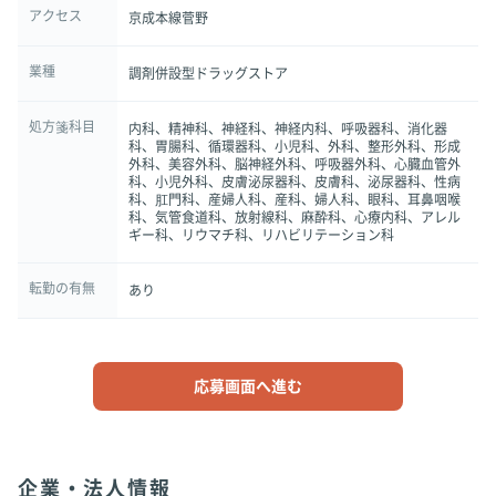
アクセス
京成本線菅野
業種
調剤併設型ドラッグストア
処方箋科目
内科、精神科、神経科、神経内科、呼吸器科、消化器
科、胃腸科、循環器科、小児科、外科、整形外科、形成
外科、美容外科、脳神経外科、呼吸器外科、心臓血管外
科、小児外科、皮膚泌尿器科、皮膚科、泌尿器科、性病
科、肛門科、産婦人科、産科、婦人科、眼科、耳鼻咽喉
科、気管食道科、放射線科、麻酔科、心療内科、アレル
ギー科、リウマチ科、リハビリテーション科
転勤の有無
あり
応募画面へ進む
企業・法人情報