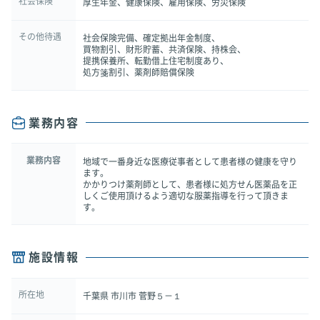
社会保険
厚生年金、健康保険、雇用保険、労災保険
その他待遇
社会保険完備、確定拠出年金制度、
買物割引、財形貯蓄、共済保険、持株会、
提携保養所、転勤借上住宅制度あり、
処方箋割引、薬剤師賠償保険
業務内容
業務内容
地域で一番身近な医療従事者として患者様の健康を守り
ます。
かかりつけ薬剤師として、患者様に処方せん医薬品を正
しくご使用頂けるよう適切な服薬指導を行って頂きま
す。
施設情報
所在地
千葉県 市川市 菅野５－１