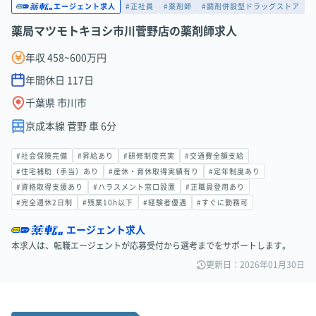
#正社員
#薬剤師
#調剤併設型ドラッグストア
エージェント求人
薬局マツモトキヨシ市川菅野店の薬剤師求人
年収 458~600万円
年間休日
117
日
千葉県 市川市
京成本線 菅野 車 6分
#社会保険完備
#昇給あり
#研修制度充実
#交通費全額支給
#住宅補助（手当）あり
#産休・育休取得実績有り
#定年制度あり
#資格取得支援あり
#ハラスメント窓口設置
#正職員登用あり
#完全週休2日制
#残業10h以下
#経験者優遇
#すぐに勤務可
エージェント求人
本求人は、転職エージェントが応募受付から選考までをサポートします。
更新日：2026年01月30日