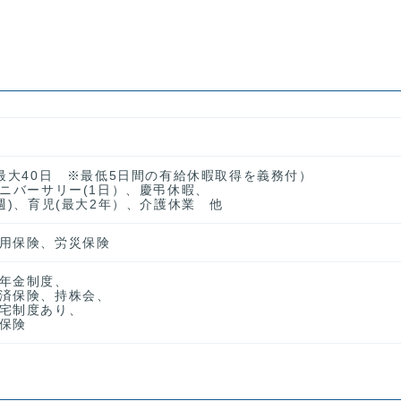
、最大40日 ※最低5日間の有給休暇取得を義務付）
アニバーサリー(1日）、慶弔休暇、
週)、育児(最大2年）、介護休業 他
用保険、労災保険
年金制度、
済保険、持株会、
宅制度あり、
保険