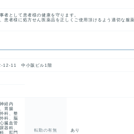
事者として患者様の健康を守ります。
、患者様に処方せん医薬品を正しくご使用頂けるよう適切な服
-12-11 中小阪ビル1階
神経内
、胃腸
外科、整
外科、脳
心臓血管
尿器科、
転勤の有無
あり
科、肛門