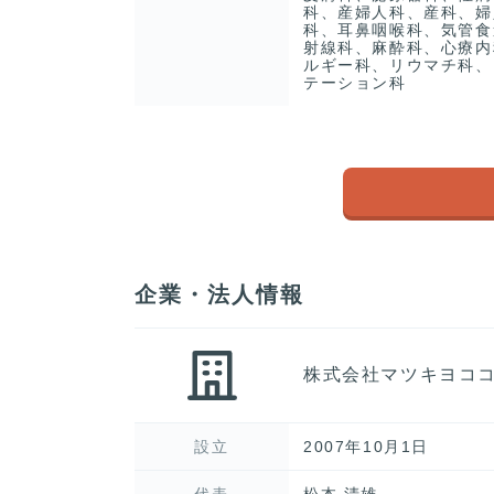
科、産婦人科、産科、婦
科、耳鼻咽喉科、気管食
射線科、麻酔科、心療内
ルギー科、リウマチ科、
テーション科
企業・法人情報
株式会社マツキヨコ
設立
2007年10月1日
代表
松本 清雄