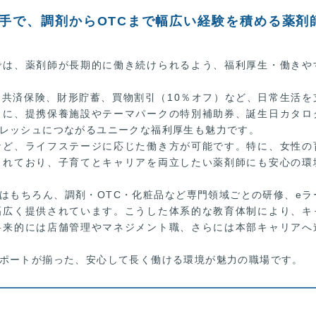
大手で、調剤からOTCまで幅広い経験を積める薬剤
では、薬剤師が長期的に働き続けられるよう、福利厚生・働きや
共済保険、財形貯蓄、買物割引（10％オフ）など、日常生活を
らに、提携保養施設やテーマパークの特別補助券、誕生日カタロ
レッシュにつながるユニークな福利厚生も魅力です。
など、ライフステージに応じた働き方が可能です。特に、女性の
されており、子育てとキャリアを両立したい薬剤師にも安心の環
はもちろん、調剤・OTC・化粧品など専門領域ごとの研修、eラ
幅広く提供されています。こうした体系的な教育体制により、キ
将来的には店舗管理やマネジメント職、さらには本部キャリアへ
ポートが揃った、安心して長く働ける環境が魅力の職場です。