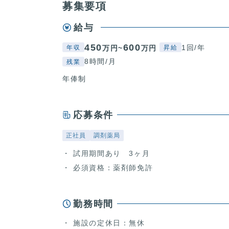
募集要項
給与
450
600
1回/年
万円~
万円
年収
昇給
8時間/月
残業
年俸制
応募条件
正社員
調剤薬局
試用期間あり 3ヶ月
必須資格：薬剤師免許
勤務時間
施設の定休日：無休