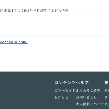
文京区湯島1丁目8番2号MK御茶ノ水ビル7階
ococokara.com/
コンテンツ
ヘルプ
規
ご利用ガイド
よくあるご質問
利
お知らせ
お問い合わせ
プ
求人掲載について
個