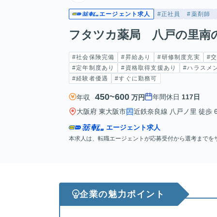
エージェント求人
#正社員
#薬剤師
フタツカ薬局 八戸の里南
#社会保険完備
#昇給あり
#研修制度充実
#
#定年制度あり
#資格取得支援あり
#ハラスメ
#経験者優遇
#すぐに勤務可
450~600
年間休日
117日
年収
万円
大阪府 東大阪市
近鉄奈良線 八戸ノ里 徒歩 
エージェント求人
本求人は、転職エージェントが応募受付から選考までを
企業の魅力ポイント