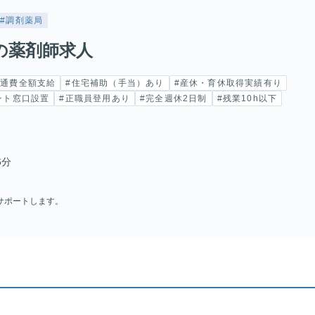
#調剤薬局
の薬剤師求人
交通費全額支給
#住宅補助（手当）あり
#産休・育休取得実績有り
ント窓口設置
#正職員登用あり
#完全週休2日制
#残業10h以下
6分
サポートします。