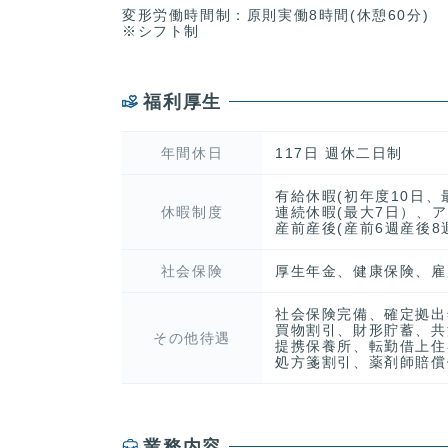
変形労働時間制：原則実働8時間(休憩60分)
※シフト制
福利厚生
年間休日
117日 週休二日制
有給休暇(初年度10日
休暇制度
連続休暇(最大7日）、
産前産後(産前6週産後8
社会保険
厚生年金、健康保険、雇
社会保険完備、確定拠出
買物割引、財形貯蓄、共
その他待遇
提携保養所、転勤借上住
処方箋割引、薬剤師賠償
業務内容