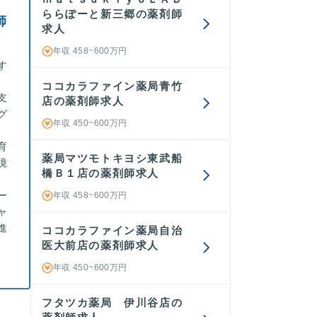
ららぽーと新三郷の薬剤師
師
求人
年収 458~600万円
す
ココカラファイン薬局青竹
支
店の薬剤師求人
グ
年収 450~600万円
育
薬局マツモトキヨシ東武船
境
橋Ｂ１店の薬剤師求人
ー
年収 458~600万円
ャ
進
ココカラファイン薬局自治
医大前店の薬剤師求人
年収 450~600万円
フタツカ薬局 伊川谷店の