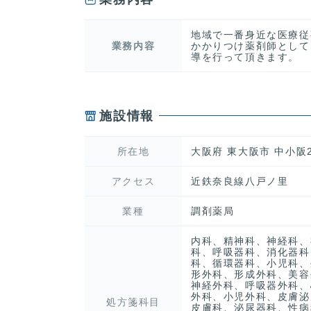
地域で一番身近な医療従
業務内容
かかりつけ薬剤師として
導を行って頂きます。
施設情報
所在地
大阪府 東大阪市 中小阪2
アクセス
近鉄奈良線八戸ノ里
業種
調剤薬局
内科、精神科、神経科、
科、呼吸器科、消化器科
科、循環器科、小児科、
形外科、形成外科、美容
神経外科、呼吸器外科、
外科、小児外科、皮膚泌
処方箋科目
皮膚科、泌尿器科、性病