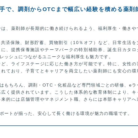
大手で、調剤からOTCまで幅広い経験を積める薬剤
では、薬剤師が長期的に働き続けられるよう、福利厚生・働きや
共済保険、財形貯蓄、買物割引（10％オフ）など、日常生活を
らに、提携保養施設やテーマパークの特別補助券、誕生日カタロ
レッシュにつながるユニークな福利厚生も魅力です。
など、ライフステージに応じた働き方が可能です。特に、女性の
されており、子育てとキャリアを両立したい薬剤師にも安心の環
はもちろん、調剤・OTC・化粧品など専門領域ごとの研修、eラ
幅広く提供されています。こうした体系的な教育体制により、キ
将来的には店舗管理やマネジメント職、さらには本部キャリアへ
ポートが揃った、安心して長く働ける環境が魅力の職場です。