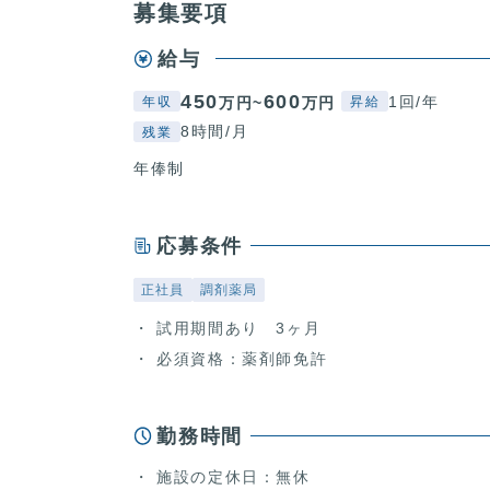
募集要項
給与
450
600
1回/年
万円~
万円
年収
昇給
8時間/月
残業
年俸制
応募条件
正社員
調剤薬局
試用期間あり 3ヶ月
必須資格：薬剤師免許
勤務時間
施設の定休日：無休