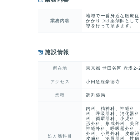
地域で一番身近な医療従
業務内容
かかりつけ薬剤師として
導を行って頂きます。
施設情報
所在地
東京都 世田谷区 赤堤2-
アクセス
小田急線豪徳寺
業種
調剤薬局
内科、精神科、神経科、
科、呼吸器科、消化器科
科、循環器科、小児科、
形外科、形成外科、美容
神経外科、呼吸器外科、
外科、小児外科、皮膚泌
処方箋科目
皮膚科、泌尿器科、性病