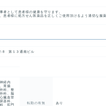
事者として患者様の健康を守ります。
、患者様に処方せん医薬品を正しくご使用頂けるよう適切な服
2-8 第１３通南ビル
神経内
、胃腸
外科、整
外科、脳
心臓血管
尿器科、
転勤の有無
あり
科、肛門