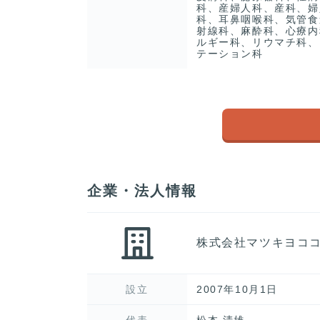
科、産婦人科、産科、婦
科、耳鼻咽喉科、気管食
射線科、麻酔科、心療内
ルギー科、リウマチ科、
テーション科
企業・法人情報
株式会社マツキヨコ
設立
2007年10月1日
代表
松本 清雄