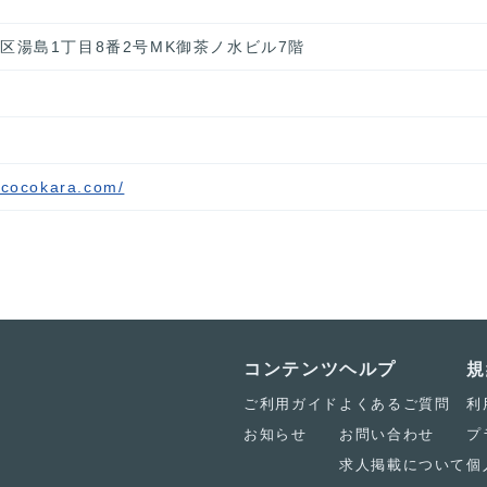
文京区湯島1丁目8番2号MK御茶ノ水ビル7階
ococokara.com/
コンテンツ
ヘルプ
規
ご利用ガイド
よくあるご質問
利
お知らせ
お問い合わせ
プ
求人掲載について
個