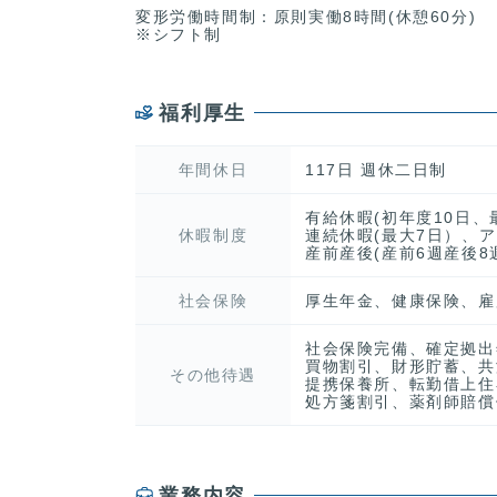
変形労働時間制：原則実働8時間(休憩60分)
※シフト制
福利厚生
年間休日
117日 週休二日制
有給休暇(初年度10日
休暇制度
連続休暇(最大7日）、
産前産後(産前6週産後8
社会保険
厚生年金、健康保険、雇
社会保険完備、確定拠出
買物割引、財形貯蓄、共
その他待遇
提携保養所、転勤借上住
処方箋割引、薬剤師賠償
業務内容