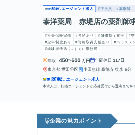
エージェント求人
#正社員
#薬剤師
泰洋薬局 赤堤店の薬剤師
#社会保険完備
#昇給あり
#研修制度充実
#
#定年制度あり
#資格取得支援あり
#ハラスメ
#経験者優遇
#すぐに勤務可
450~600
年間休日
117日
年収
万円
東京都 世田谷区
小田急線 豪徳寺 徒歩 6分
エージェント求人
本求人は、転職エージェントが応募受付から選考までを
企業の魅力ポイント