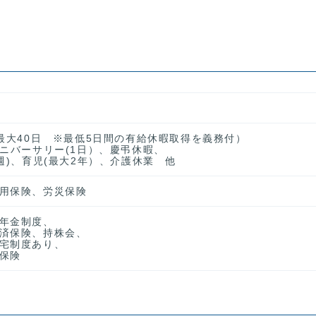
、最大40日 ※最低5日間の有給休暇取得を義務付）
アニバーサリー(1日）、慶弔休暇、
週)、育児(最大2年）、介護休業 他
用保険、労災保険
年金制度、
済保険、持株会、
宅制度あり、
保険