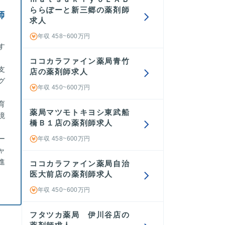
ららぽーと新三郷の薬剤師
師
求人
年収 458~600万円
す
ココカラファイン薬局青竹
支
店の薬剤師求人
グ
年収 450~600万円
育
薬局マツモトキヨシ東武船
境
橋Ｂ１店の薬剤師求人
ー
年収 458~600万円
ャ
進
ココカラファイン薬局自治
医大前店の薬剤師求人
年収 450~600万円
フタツカ薬局 伊川谷店の