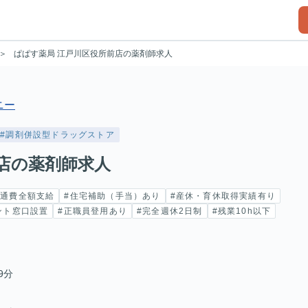
ぱぱす薬局 江戸川区役所前店の薬剤師求人
ニー
#調剤併設型ドラッグストア
店の薬剤師求人
交通費全額支給
#住宅補助（手当）あり
#産休・育休取得実績有り
ント窓口設置
#正職員登用あり
#完全週休2日制
#残業10h以下
9分