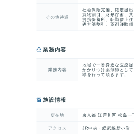
社会保険完備、確定拠出
買物割引、財形貯蓄、共
その他待遇
提携保養所、転勤借上住
処方箋割引、薬剤師賠償
業務内容
地域で一番身近な医療従
業務内容
かかりつけ薬剤師として
導を行って頂きます。
施設情報
所在地
東京都 江戸川区 松島
アクセス
JR中央・総武線新小岩