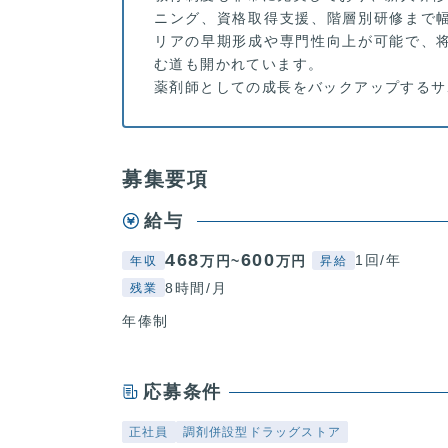
ニング、資格取得支援、階層別研修まで
リアの早期形成や専門性向上が可能で、
む道も開かれています。
薬剤師としての成長をバックアップするサ
募集要項
給与
468
600
1回/年
万円~
万円
年収
昇給
8時間/月
残業
年俸制
応募条件
正社員
調剤併設型ドラッグストア