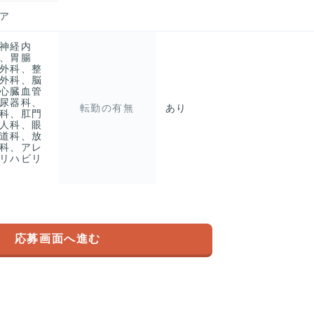
ア
神経内
、胃腸
外科、整
外科、脳
心臓血管
尿器科、
転勤の有無
あり
科、肛門
人科、眼
道科、放
科、アレ
リハビリ
応募画面へ進む