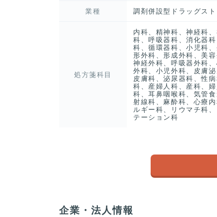
業種
調剤併設型ドラッグスト
内科、精神科、神経科、
科、呼吸器科、消化器科
科、循環器科、小児科、
形外科、形成外科、美容
神経外科、呼吸器外科、
外科、小児外科、皮膚泌
処方箋科目
皮膚科、泌尿器科、性病
科、産婦人科、産科、婦
科、耳鼻咽喉科、気管食
射線科、麻酔科、心療内
ルギー科、リウマチ科、
テーション科
企業・法人情報