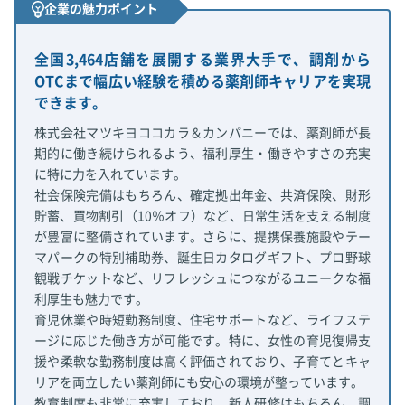
企業の魅力ポイント
全国3,464店舗を展開する業界大手で、調剤から
OTCまで幅広い経験を積める薬剤師キャリアを実現
できます。
株式会社マツキヨココカラ＆カンパニーでは、薬剤師が長
期的に働き続けられるよう、福利厚生・働きやすさの充実
に特に力を入れています。
社会保険完備はもちろん、確定拠出年金、共済保険、財形
貯蓄、買物割引（10％オフ）など、日常生活を支える制度
が豊富に整備されています。さらに、提携保養施設やテー
マパークの特別補助券、誕生日カタログギフト、プロ野球
観戦チケットなど、リフレッシュにつながるユニークな福
利厚生も魅力です。
育児休業や時短勤務制度、住宅サポートなど、ライフステ
ージに応じた働き方が可能です。特に、女性の育児復帰支
援や柔軟な勤務制度は高く評価されており、子育てとキャ
リアを両立したい薬剤師にも安心の環境が整っています。
教育制度も非常に充実しており、新人研修はもちろん、調