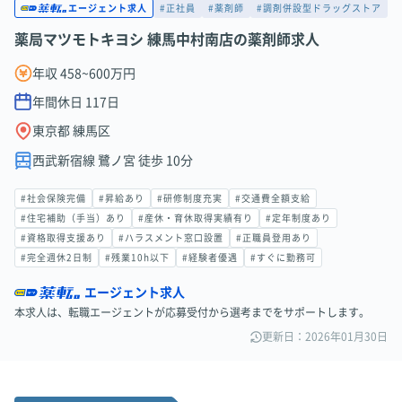
#正社員
#薬剤師
#調剤併設型ドラッグストア
エージェント求人
薬局マツモトキヨシ 練馬中村南店の薬剤師求人
年収 458~600万円
年間休日
117
日
東京都 練馬区
西武新宿線 鷺ノ宮 徒歩 10分
#社会保険完備
#昇給あり
#研修制度充実
#交通費全額支給
#住宅補助（手当）あり
#産休・育休取得実績有り
#定年制度あり
#資格取得支援あり
#ハラスメント窓口設置
#正職員登用あり
#完全週休2日制
#残業10h以下
#経験者優遇
#すぐに勤務可
エージェント求人
本求人は、転職エージェントが応募受付から選考までをサポートします。
更新日：2026年01月30日