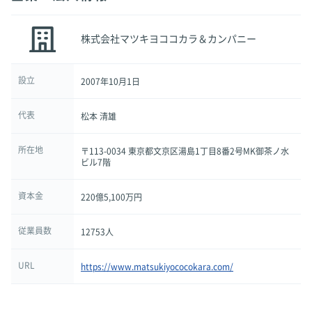
株式会社マツキヨココカラ＆カンパニー
設立
2007年10月1日
代表
松本 清雄
所在地
〒113-0034 東京都文京区湯島1丁目8番2号MK御茶ノ水
ビル7階
資本金
220億5,100万円
従業員数
12753人
URL
https://www.matsukiyococokara.com/