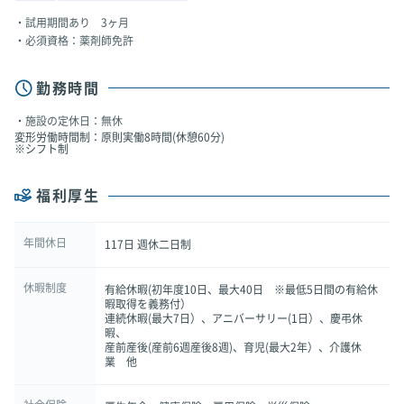
試用期間あり 3ヶ月
必須資格：薬剤師免許
勤務時間
施設の定休日：無休
変形労働時間制：原則実働8時間(休憩60分)
※シフト制
福利厚生
年間休日
117日 週休二日制
休暇制度
有給休暇(初年度10日、最大40日 ※最低5日間の有給休
暇取得を義務付）
連続休暇(最大7日）、アニバーサリー(1日）、慶弔休
暇、
産前産後(産前6週産後8週)、育児(最大2年）、介護休
業 他