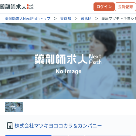
ログイン
会員登録
薬剤師求人NextPathトップ
東京都
練馬区
薬局マツモトキヨシ
株式会社マツキヨココカラ＆カンパニー