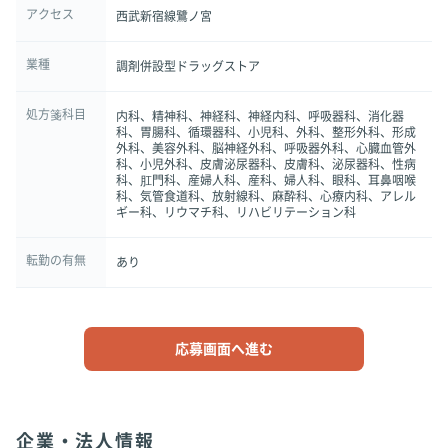
アクセス
西武新宿線鷺ノ宮
業種
調剤併設型ドラッグストア
処方箋科目
内科、精神科、神経科、神経内科、呼吸器科、消化器
科、胃腸科、循環器科、小児科、外科、整形外科、形成
外科、美容外科、脳神経外科、呼吸器外科、心臓血管外
科、小児外科、皮膚泌尿器科、皮膚科、泌尿器科、性病
科、肛門科、産婦人科、産科、婦人科、眼科、耳鼻咽喉
科、気管食道科、放射線科、麻酔科、心療内科、アレル
ギー科、リウマチ科、リハビリテーション科
転勤の有無
あり
応募画面へ進む
企業・法人情報