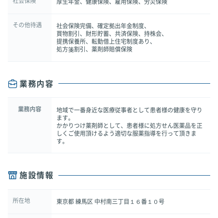
社会保険
厚生年金、健康保険、雇用保険、労災保険
その他待遇
社会保険完備、確定拠出年金制度、
買物割引、財形貯蓄、共済保険、持株会、
提携保養所、転勤借上住宅制度あり、
処方箋割引、薬剤師賠償保険
業務内容
業務内容
地域で一番身近な医療従事者として患者様の健康を守り
ます。
かかりつけ薬剤師として、患者様に処方せん医薬品を正
しくご使用頂けるよう適切な服薬指導を行って頂きま
す。
施設情報
所在地
東京都 練馬区 中村南三丁目１６番１０号