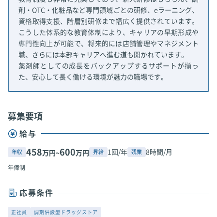
剤・OTC・化粧品など専門領域ごとの研修、eラーニング、
資格取得支援、階層別研修まで幅広く提供されています。
こうした体系的な教育体制により、キャリアの早期形成や
専門性向上が可能で、将来的には店舗管理やマネジメント
職、さらには本部キャリアへ進む道も開かれています。
薬剤師としての成長をバックアップするサポートが揃っ
た、安心して長く働ける環境が魅力の職場です。
募集要項
給与
458
600
1回/年
8時間/月
年収
昇給
残業
万円~
万円
年俸制
応募条件
正社員
調剤併設型ドラッグストア