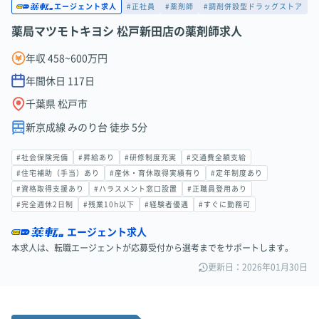
#正社員
#薬剤師
#調剤併設型ドラッグストア
エージェント求人
薬局マツモトキヨシ 松戸新田店の薬剤師求人
年収 458~600万円
年間休日
117
日
千葉県 松戸市
新京成線 みのり台 徒歩 5分
#社会保険完備
#昇給あり
#研修制度充実
#交通費全額支給
#住宅補助（手当）あり
#産休・育休取得実績有り
#定年制度あり
#資格取得支援あり
#ハラスメント窓口設置
#正職員登用あり
#完全週休2日制
#残業10h以下
#経験者優遇
#すぐに勤務可
エージェント求人
本求人は、転職エージェントが応募受付から選考までをサポートします。
更新日：2026年01月30日