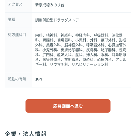
アクセス
新京成線みのり台
業種
調剤併設型ドラッグストア
処方箋科目
内科、精神科、神経科、神経内科、呼吸器科、消化器
科、胃腸科、循環器科、小児科、外科、整形外科、形成
外科、美容外科、脳神経外科、呼吸器外科、心臓血管外
科、小児外科、皮膚泌尿器科、皮膚科、泌尿器科、性病
科、肛門科、産婦人科、産科、婦人科、眼科、耳鼻咽喉
科、気管食道科、放射線科、麻酔科、心療内科、アレル
ギー科、リウマチ科、リハビリテーション科
転勤の有無
あり
応募画面へ進む
企業・法人情報