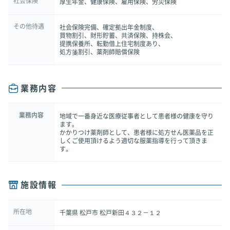
社会保険
厚生年金、健康保険、雇用保険、労災保険
その他待遇
社会保険完備、確定拠出年金制度、
買物割引、財形貯蓄、共済保険、持株会、
提携保養所、転勤借上住宅制度あり、
処方箋割引、薬剤師賠償保険
業務内容
業務内容
地域で一番身近な医療従事者として患者様の健康を守り
ます。
かかりつけ薬剤師として、患者様に処方せん医薬品を正
しくご使用頂けるよう適切な服薬指導を行って頂きま
す。
施設情報
所在地
千葉県 松戸市 松戸新田４３２－１２