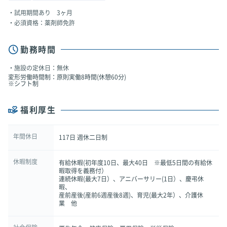
試用期間あり 3ヶ月
必須資格：薬剤師免許
勤務時間
施設の定休日：無休
変形労働時間制：原則実働8時間(休憩60分)
※シフト制
福利厚生
年間休日
117日 週休二日制
休暇制度
有給休暇(初年度10日、最大40日 ※最低5日間の有給休
暇取得を義務付）
連続休暇(最大7日）、アニバーサリー(1日）、慶弔休
暇、
産前産後(産前6週産後8週)、育児(最大2年）、介護休
業 他