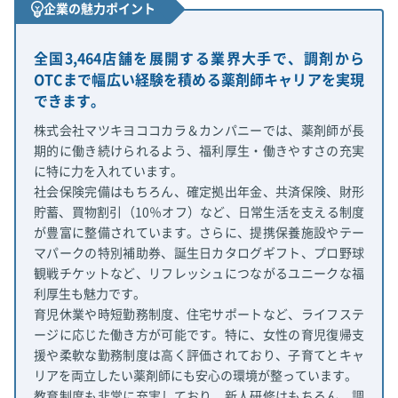
企業の魅力ポイント
全国3,464店舗を展開する業界大手で、調剤から
OTCまで幅広い経験を積める薬剤師キャリアを実現
できます。
株式会社マツキヨココカラ＆カンパニーでは、薬剤師が長
期的に働き続けられるよう、福利厚生・働きやすさの充実
に特に力を入れています。
社会保険完備はもちろん、確定拠出年金、共済保険、財形
貯蓄、買物割引（10％オフ）など、日常生活を支える制度
が豊富に整備されています。さらに、提携保養施設やテー
マパークの特別補助券、誕生日カタログギフト、プロ野球
観戦チケットなど、リフレッシュにつながるユニークな福
利厚生も魅力です。
育児休業や時短勤務制度、住宅サポートなど、ライフステ
ージに応じた働き方が可能です。特に、女性の育児復帰支
援や柔軟な勤務制度は高く評価されており、子育てとキャ
リアを両立したい薬剤師にも安心の環境が整っています。
教育制度も非常に充実しており、新人研修はもちろん、調