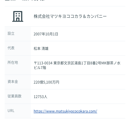
株式会社マツキヨココカラ＆カンパニー
設立
2007年10月1日
代表
松本 清雄
所在地
〒113-0034 東京都文京区湯島1丁目8番2号MK御茶ノ水
ビル7階
資本金
220億5,100万円
従業員数
12753人
URL
https://www.matsukiyococokara.com/