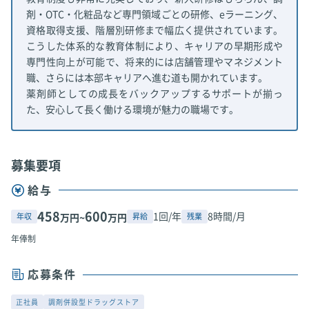
剤・OTC・化粧品など専門領域ごとの研修、eラーニング、
資格取得支援、階層別研修まで幅広く提供されています。
こうした体系的な教育体制により、キャリアの早期形成や
専門性向上が可能で、将来的には店舗管理やマネジメント
職、さらには本部キャリアへ進む道も開かれています。
薬剤師としての成長をバックアップするサポートが揃っ
た、安心して長く働ける環境が魅力の職場です。
募集要項
給与
458
600
1回/年
8時間/月
年収
昇給
残業
万円~
万円
年俸制
応募条件
正社員
調剤併設型ドラッグストア