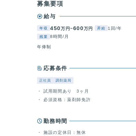
募集要項
給与
450
600
1回/年
万円~
万円
年収
昇給
8時間/月
残業
年俸制
応募条件
正社員
調剤薬局
試用期間あり 3ヶ月
必須資格：薬剤師免許
勤務時間
施設の定休日：無休