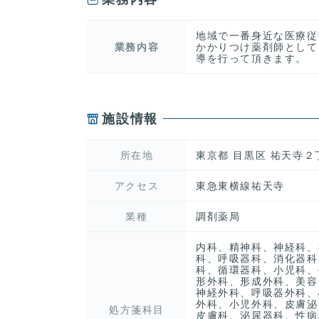
地域で一番身近な医療従
業務内容
かかりつけ薬剤師として
導を行って頂きます。
施設情報
所在地
東京都 目黒区 祐天寺２
アクセス
東急東横線祐天寺
業種
調剤薬局
内科、精神科、神経科、
科、呼吸器科、消化器科
科、循環器科、小児科、
形外科、形成外科、美容
神経外科、呼吸器外科、
外科、小児外科、皮膚泌
処方箋科目
皮膚科、泌尿器科、性病