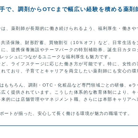
大手で、調剤からOTCまで幅広い経験を積める薬剤
では、薬剤師が長期的に働き続けられるよう、福利厚生・働きや
共済保険、財形貯蓄、買物割引（10％オフ）など、日常生活を
らに、提携保養施設やテーマパークの特別補助券、誕生日カタロ
レッシュにつながるユニークな福利厚生も魅力です。
など、ライフステージに応じた働き方が可能です。特に、女性の
されており、子育てとキャリアを両立したい薬剤師にも安心の環
はもちろん、調剤・OTC・化粧品など専門領域ごとの研修、eラ
幅広く提供されています。こうした体系的な教育体制により、キ
将来的には店舗管理やマネジメント職、さらには本部キャリアへ
ポートが揃った、安心して長く働ける環境が魅力の職場です。