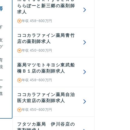
ららぽーと新三郷の薬剤師
師
求人
年収 458~600万円
す
ココカラファイン薬局青竹
支
店の薬剤師求人
グ
年収 450~600万円
育
薬局マツモトキヨシ東武船
境
橋Ｂ１店の薬剤師求人
ー
年収 458~600万円
ャ
進
ココカラファイン薬局自治
医大前店の薬剤師求人
年収 450~600万円
フタツカ薬局 伊川谷店の