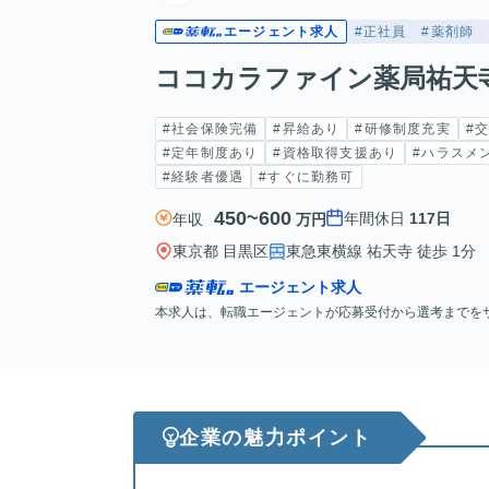
エージェント求人
#正社員
#薬剤師
ココカラファイン薬局祐天
#社会保険完備
#昇給あり
#研修制度充実
#
#定年制度あり
#資格取得支援あり
#ハラスメ
#経験者優遇
#すぐに勤務可
450~600
年間休日
117日
年収
万円
東京都 目黒区
東急東横線 祐天寺 徒歩 1分
エージェント求人
本求人は、転職エージェントが応募受付から選考までを
企業の魅力ポイント