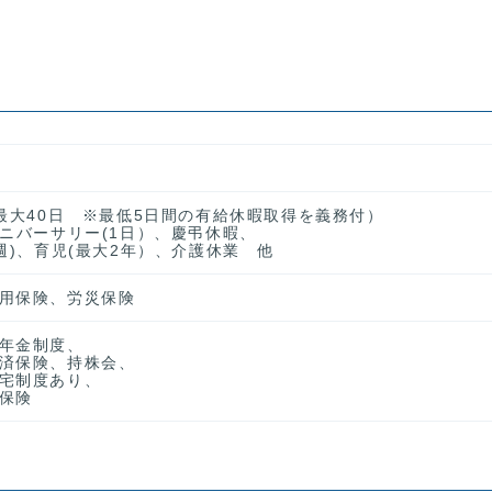
、最大40日 ※最低5日間の有給休暇取得を義務付）
アニバーサリー(1日）、慶弔休暇、
週)、育児(最大2年）、介護休業 他
用保険、労災保険
年金制度、
済保険、持株会、
宅制度あり、
保険