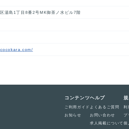
文京区湯島1丁目8番2号MK御茶ノ水ビル7階
ococokara.com/
コンテンツ
ヘルプ
規
ご利用ガイド
よくあるご質問
利
お知らせ
お問い合わせ
プ
求人掲載について
個