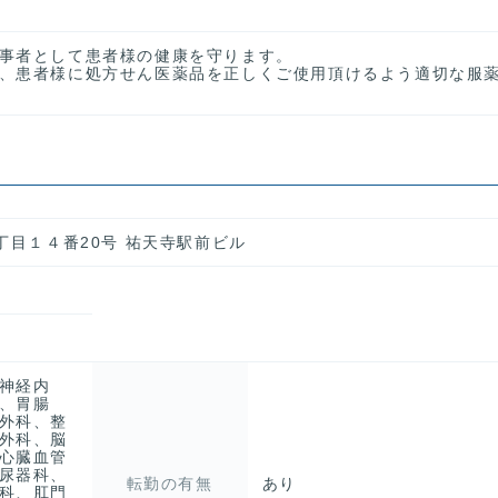
事者として患者様の健康を守ります。
、患者様に処方せん医薬品を正しくご使用頂けるよう適切な服
丁目１４番20号 祐天寺駅前ビル
神経内
、胃腸
外科、整
外科、脳
心臓血管
尿器科、
転勤の有無
あり
科、肛門