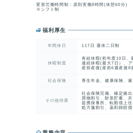
変形労働時間制：原則実働8時間(休憩60分)
※シフト制
福利厚生
年間休日
117日 週休二日制
有給休暇(初年度10日
休暇制度
連続休暇(最大7日）、
産前産後(産前6週産後8
社会保険
厚生年金、健康保険、雇
社会保険完備、確定拠出
買物割引、財形貯蓄、共
その他待遇
提携保養所、転勤借上住
処方箋割引、薬剤師賠償
業務内容