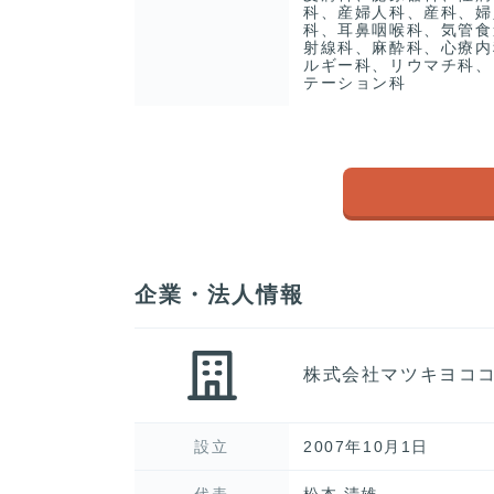
科、産婦人科、産科、婦
科、耳鼻咽喉科、気管食
射線科、麻酔科、心療内
ルギー科、リウマチ科、
テーション科
企業・法人情報
株式会社マツキヨコ
設立
2007年10月1日
代表
松本 清雄