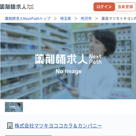
ログイン
会員登録
薬剤師求人NextPathトップ
埼玉県
所沢市
薬局マツモトキヨシ
株式会社マツキヨココカラ＆カンパニー