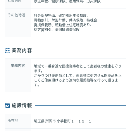
社会保険
厚生年金、健康保険、雇用保険、労災保険
その他待遇
社会保険完備、確定拠出年金制度、
買物割引、財形貯蓄、共済保険、持株会、
提携保養所、転勤借上住宅制度あり、
処方箋割引、薬剤師賠償保険
業務内容
業務内容
地域で一番身近な医療従事者として患者様の健康を守り
ます。
かかりつけ薬剤師として、患者様に処方せん医薬品を正
しくご使用頂けるよう適切な服薬指導を行って頂きま
す。
施設情報
所在地
埼玉県 所沢市 小手指町１－１５－１