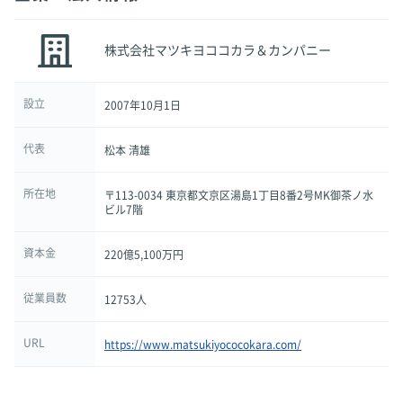
株式会社マツキヨココカラ＆カンパニー
設立
2007年10月1日
代表
松本 清雄
所在地
〒113-0034 東京都文京区湯島1丁目8番2号MK御茶ノ水
ビル7階
資本金
220億5,100万円
従業員数
12753人
URL
https://www.matsukiyococokara.com/