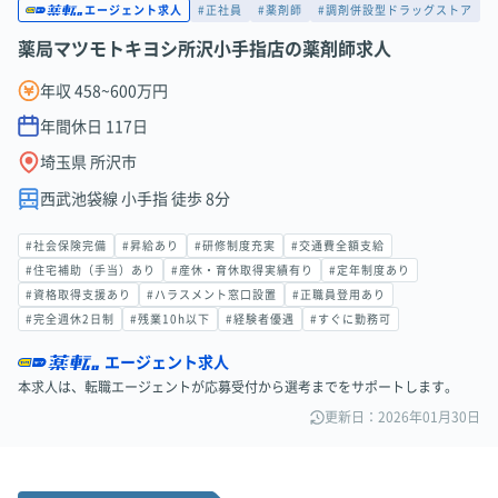
#正社員
#薬剤師
#調剤併設型ドラッグストア
エージェント求人
薬局マツモトキヨシ所沢小手指店の薬剤師求人
年収 458~600万円
年間休日
117
日
埼玉県 所沢市
西武池袋線 小手指 徒歩 8分
#社会保険完備
#昇給あり
#研修制度充実
#交通費全額支給
#住宅補助（手当）あり
#産休・育休取得実績有り
#定年制度あり
#資格取得支援あり
#ハラスメント窓口設置
#正職員登用あり
#完全週休2日制
#残業10h以下
#経験者優遇
#すぐに勤務可
エージェント求人
本求人は、転職エージェントが応募受付から選考までをサポートします。
更新日：2026年01月30日