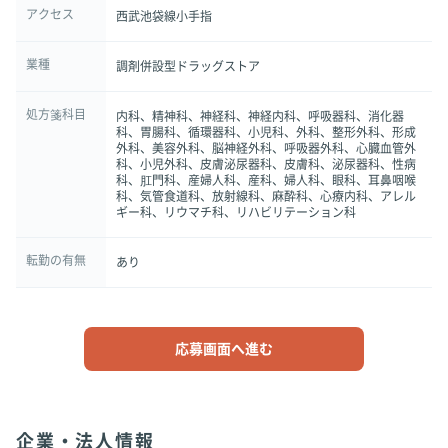
アクセス
西武池袋線小手指
業種
調剤併設型ドラッグストア
処方箋科目
内科、精神科、神経科、神経内科、呼吸器科、消化器
科、胃腸科、循環器科、小児科、外科、整形外科、形成
外科、美容外科、脳神経外科、呼吸器外科、心臓血管外
科、小児外科、皮膚泌尿器科、皮膚科、泌尿器科、性病
科、肛門科、産婦人科、産科、婦人科、眼科、耳鼻咽喉
科、気管食道科、放射線科、麻酔科、心療内科、アレル
ギー科、リウマチ科、リハビリテーション科
転勤の有無
あり
応募画面へ進む
企業・法人情報