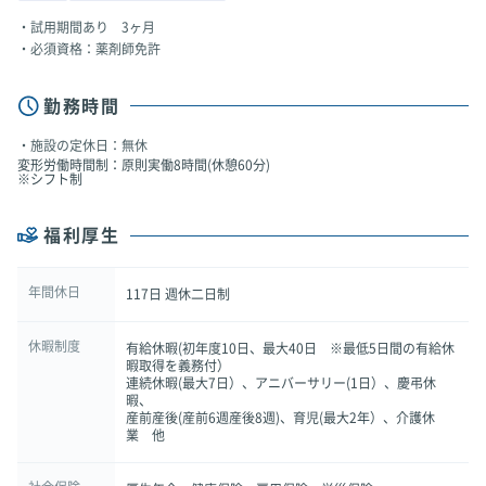
試用期間あり 3ヶ月
必須資格：薬剤師免許
勤務時間
施設の定休日：無休
変形労働時間制：原則実働8時間(休憩60分)
※シフト制
福利厚生
年間休日
117日 週休二日制
休暇制度
有給休暇(初年度10日、最大40日 ※最低5日間の有給休
暇取得を義務付）
連続休暇(最大7日）、アニバーサリー(1日）、慶弔休
暇、
産前産後(産前6週産後8週)、育児(最大2年）、介護休
業 他