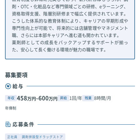
剤・OTC・化粧品など専門領域ごとの研修、eラーニング、
資格取得支援、階層別研修まで幅広く提供されています。
こうした体系的な教育体制により、キャリアの早期形成や
専門性向上が可能で、将来的には店舗管理やマネジメント
職、さらには本部キャリアへ進む道も開かれています。
薬剤師としての成長をバックアップするサポートが揃っ
た、安心して長く働ける環境が魅力の職場です。
募集要項
給与
458
600
1回/年
8時間/月
年収
昇給
残業
万円~
万円
年俸制
応募条件
正社員
調剤併設型ドラッグストア