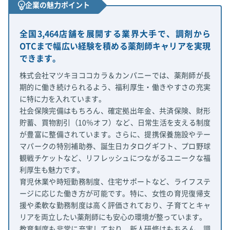
企業の魅力ポイント
全国3,464店舗を展開する業界大手で、調剤から
OTCまで幅広い経験を積める薬剤師キャリアを実現
できます。
株式会社マツキヨココカラ＆カンパニーでは、薬剤師が長
期的に働き続けられるよう、福利厚生・働きやすさの充実
に特に力を入れています。
社会保険完備はもちろん、確定拠出年金、共済保険、財形
貯蓄、買物割引（10％オフ）など、日常生活を支える制度
が豊富に整備されています。さらに、提携保養施設やテー
マパークの特別補助券、誕生日カタログギフト、プロ野球
観戦チケットなど、リフレッシュにつながるユニークな福
利厚生も魅力です。
育児休業や時短勤務制度、住宅サポートなど、ライフステ
ージに応じた働き方が可能です。特に、女性の育児復帰支
援や柔軟な勤務制度は高く評価されており、子育てとキャ
リアを両立したい薬剤師にも安心の環境が整っています。
教育制度も非常に充実しており、新人研修はもちろん、調