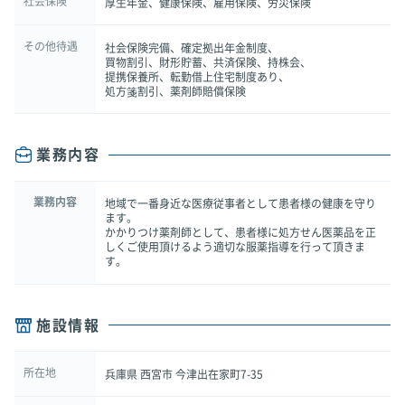
社会保険
厚生年金、健康保険、雇用保険、労災保険
その他待遇
社会保険完備、確定拠出年金制度、
買物割引、財形貯蓄、共済保険、持株会、
提携保養所、転勤借上住宅制度あり、
処方箋割引、薬剤師賠償保険
業務内容
業務内容
地域で一番身近な医療従事者として患者様の健康を守り
ます。
かかりつけ薬剤師として、患者様に処方せん医薬品を正
しくご使用頂けるよう適切な服薬指導を行って頂きま
す。
施設情報
所在地
兵庫県 西宮市 今津出在家町7-35