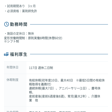
試用期間あり 3ヶ月
必須資格：薬剤師免許
勤務時間
施設の定休日：無休
変形労働時間制：原則実働8時間(休憩60分)
※シフト制
福利厚生
年間休日
117日 週休二日制
休暇制度
有給休暇(初年度10日、最大40日 ※最低5日間の有給休
暇取得を義務付）
連続休暇(最大7日）、アニバーサリー(1日）、慶弔休
暇、
産前産後(産前6週産後8週)、育児(最大2年）、介護休
業 他