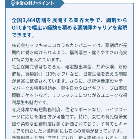
企業の魅力ポイント
全国3,464店舗を展開する業界大手で、調剤から
OTCまで幅広い経験を積める薬剤師キャリアを実現
できます。
株式会社マツキヨココカラ＆カンパニーでは、薬剤師が長
期的に働き続けられるよう、福利厚生・働きやすさの充実
に特に力を入れています。
社会保険完備はもちろん、確定拠出年金、共済保険、財形
貯蓄、買物割引（10％オフ）など、日常生活を支える制度
が豊富に整備されています。さらに、提携保養施設やテー
マパークの特別補助券、誕生日カタログギフト、プロ野球
観戦チケットなど、リフレッシュにつながるユニークな福
利厚生も魅力です。
育児休業や時短勤務制度、住宅サポートなど、ライフステ
ージに応じた働き方が可能です。特に、女性の育児復帰支
援や柔軟な勤務制度は高く評価されており、子育てとキャ
リアを両立したい薬剤師にも安心の環境が整っています。
教育制度も非常に充実しており、新人研修はもちろん、調