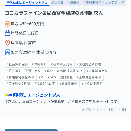
#正社員
#薬剤師
#調剤併設型ドラッグストア
エージェント求人
ココカラファイン薬局西宮今津店の薬剤師求人
年収 450~600万円
年間休日
117
日
兵庫県 西宮市
阪急今津線 今津 徒歩 9分
#社会保険完備
#昇給あり
#研修制度充実
#交通費全額支給
#住宅補助（手当）あり
#産休・育休取得実績有り
#定年制度あり
#資格取得支援あり
#ハラスメント窓口設置
#正職員登用あり
#完全週休2日制
#残業10h以下
#経験者優遇
#すぐに勤務可
エージェント求人
本求人は、転職エージェントが応募受付から選考までをサポートします。
更新日：2026年01月30日