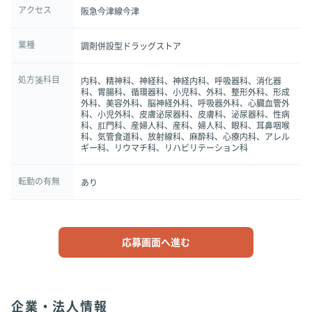
アクセス
阪急今津線今津
業種
調剤併設型ドラッグストア
処方箋科目
内科、精神科、神経科、神経内科、呼吸器科、消化器
科、胃腸科、循環器科、小児科、外科、整形外科、形成
外科、美容外科、脳神経外科、呼吸器外科、心臓血管外
科、小児外科、皮膚泌尿器科、皮膚科、泌尿器科、性病
科、肛門科、産婦人科、産科、婦人科、眼科、耳鼻咽喉
科、気管食道科、放射線科、麻酔科、心療内科、アレル
ギー科、リウマチ科、リハビリテーション科
転勤の有無
あり
応募画面へ進む
企業・法人情報