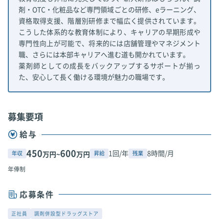
剤・OTC・化粧品など専門領域ごとの研修、eラーニング、
資格取得支援、階層別研修まで幅広く提供されています。
こうした体系的な教育体制により、キャリアの早期形成や
専門性向上が可能で、将来的には店舗管理やマネジメント
職、さらには本部キャリアへ進む道も開かれています。
薬剤師としての成長をバックアップするサポートが揃っ
た、安心して長く働ける環境が魅力の職場です。
募集要項
給与
450
600
1回/年
8時間/月
年収
昇給
残業
万円~
万円
年俸制
応募条件
正社員
調剤併設型ドラッグストア