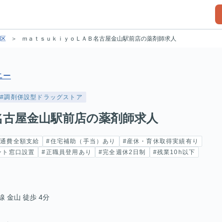
区
ｍａｔｓｕｋｉｙｏＬＡＢ名古屋金山駅前店の薬剤師求人
ニー
#調剤併設型ドラッグストア
名古屋金山駅前店の薬剤師求人
交通費全額支給
#住宅補助（手当）あり
#産休・育休取得実績有り
ント窓口設置
#正職員登用あり
#完全週休2日制
#残業10h以下
 金山 徒歩 4分