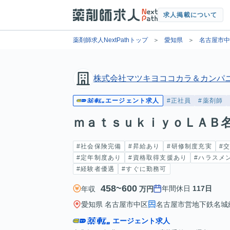
求人掲載について
薬剤師求人NextPathトップ
愛知県
名古屋市中
株式会社マツキヨココカラ＆カンパ
エージェント求人
#正社員
#薬剤師
ｍａｔｓｕｋｉｙｏＬＡＢ
#社会保険完備
#昇給あり
#研修制度充実
#
#定年制度あり
#資格取得支援あり
#ハラスメ
#経験者優遇
#すぐに勤務可
458~600
年間休日
117日
年収
万円
愛知県 名古屋市中区
名古屋市営地下鉄名城線
エージェント求人