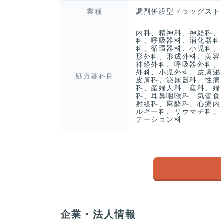
業種
調剤併設型ドラッグスト
内科、精神科、神経科、
科、呼吸器科、消化器科
科、循環器科、小児科、
形外科、形成外科、美容
神経外科、呼吸器外科、
外科、小児外科、皮膚泌
処方箋科目
皮膚科、泌尿器科、性病
科、産婦人科、産科、婦
科、耳鼻咽喉科、気管食
射線科、麻酔科、心療内
ルギー科、リウマチ科、
テーション科
企業・法人情報