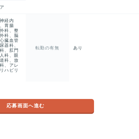
ア
神経内
、胃腸
外科、整
外科、脳
心臓血管
尿器科、
転勤の有無
あり
科、肛門
人科、眼
道科、放
科、アレ
リハビリ
応募画面へ進む