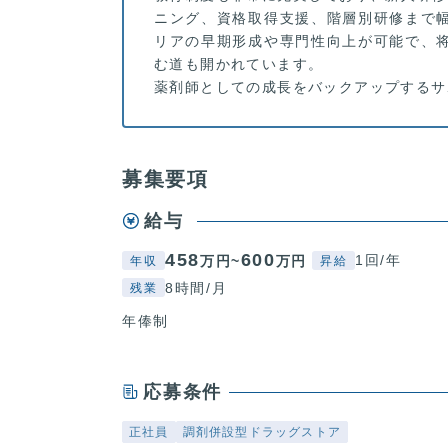
ニング、資格取得支援、階層別研修まで
リアの早期形成や専門性向上が可能で、
む道も開かれています。
薬剤師としての成長をバックアップするサ
募集要項
給与
458
600
1回/年
万円~
万円
年収
昇給
8時間/月
残業
年俸制
応募条件
正社員
調剤併設型ドラッグストア