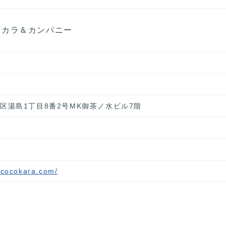
コカラ＆カンパニー
文京区湯島1丁目8番2号MK御茶ノ水ビル7階
ococokara.com/