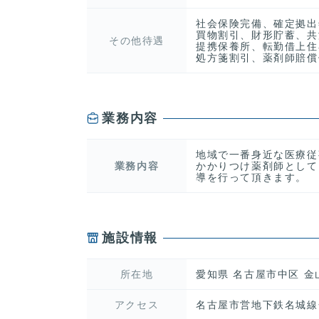
社会保険完備、確定拠出
買物割引、財形貯蓄、共
その他待遇
提携保養所、転勤借上住
処方箋割引、薬剤師賠償
業務内容
地域で一番身近な医療従
業務内容
かかりつけ薬剤師として
導を行って頂きます。
施設情報
所在地
愛知県 名古屋市中区 
アクセス
名古屋市営地下鉄名城線