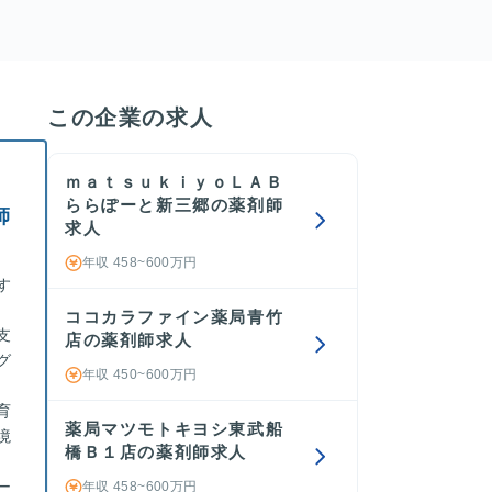
この企業の求人
ｍａｔｓｕｋｉｙｏＬＡＢ
ららぽーと新三郷の薬剤師
師
求人
年収 458~600万円
す
ココカラファイン薬局青竹
支
店の薬剤師求人
グ
年収 450~600万円
育
薬局マツモトキヨシ東武船
境
橋Ｂ１店の薬剤師求人
ー
年収 458~600万円