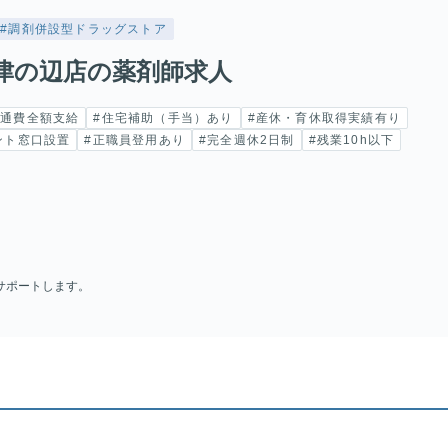
#調剤併設型ドラッグストア
津の辺店の薬剤師求人
交通費全額支給
#住宅補助（手当）あり
#産休・育休取得実績有り
ント窓口設置
#正職員登用あり
#完全週休2日制
#残業10h以下
サポートします。