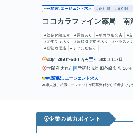
エージェント求人
#正社員
#薬剤師
ココカラファイン薬局 南
#社会保険完備
#昇給あり
#研修制度充実
#
#定年制度あり
#資格取得支援あり
#ハラスメ
#経験者優遇
#すぐに勤務可
450~600
年間休日
117日
年収
万円
大阪府 大東市
学研都市線 四条畷 徒歩 10分
エージェント求人
本求人は、転職エージェントが応募受付から選考までを
企業の魅力ポイント