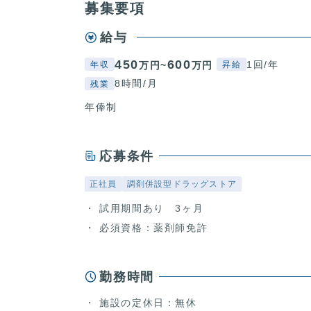
募集要項
給与
450
600
1回/年
万円~
万円
年収
昇給
8時間/月
残業
年俸制
応募条件
正社員
調剤併設型ドラッグストア
試用期間あり 3ヶ月
必須資格：薬剤師免許
勤務時間
施設の定休日：無休