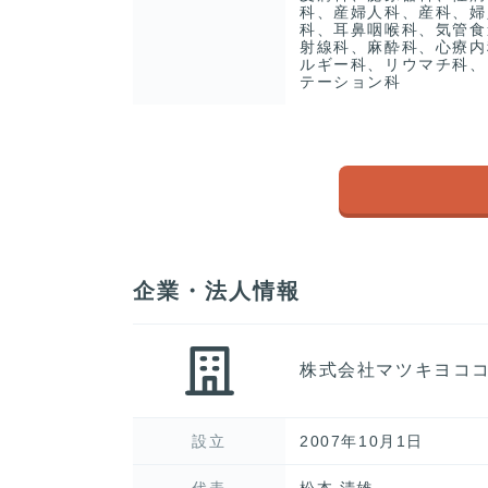
科、産婦人科、産科、婦
科、耳鼻咽喉科、気管食
射線科、麻酔科、心療内
ルギー科、リウマチ科、
テーション科
企業・法人情報
株式会社マツキヨコ
設立
2007年10月1日
代表
松本 清雄