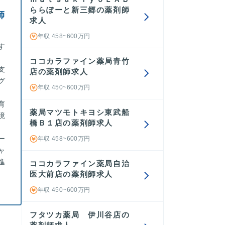
ららぽーと新三郷の薬剤師
師
求人
年収 458~600万円
す
ココカラファイン薬局青竹
支
店の薬剤師求人
グ
年収 450~600万円
育
薬局マツモトキヨシ東武船
境
橋Ｂ１店の薬剤師求人
ー
年収 458~600万円
ャ
進
ココカラファイン薬局自治
医大前店の薬剤師求人
年収 450~600万円
フタツカ薬局 伊川谷店の