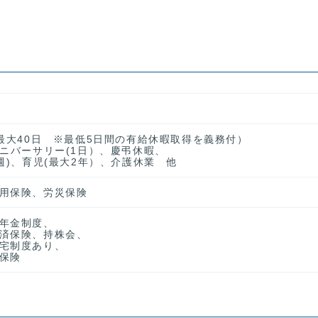
、最大40日 ※最低5日間の有給休暇取得を義務付）
アニバーサリー(1日）、慶弔休暇、
週)、育児(最大2年）、介護休業 他
用保険、労災保険
年金制度、
済保険、持株会、
宅制度あり、
保険