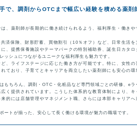
大手で、調剤からOTCまで幅広い経験を積める薬剤
では、薬剤師が長期的に働き続けられるよう、福利厚生・働きや
共済保険、財形貯蓄、買物割引（10％オフ）など、日常生活を
らに、提携保養施設やテーマパークの特別補助券、誕生日カタロ
レッシュにつながるユニークな福利厚生も魅力です。
など、ライフステージに応じた働き方が可能です。特に、女性の
されており、子育てとキャリアを両立したい薬剤師にも安心の環
はもちろん、調剤・OTC・化粧品など専門領域ごとの研修、eラ
幅広く提供されています。こうした体系的な教育体制により、キ
将来的には店舗管理やマネジメント職、さらには本部キャリアへ
ポートが揃った、安心して長く働ける環境が魅力の職場です。