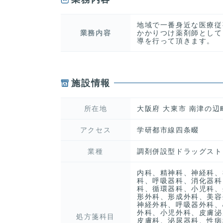
地域で一番身近な医療従
業務内容
かかりつけ薬剤師として
導を行って頂きます。
施設情報
所在地
大阪府 大東市 南津の辺
アクセス
学研都市線四条畷
業種
調剤併設型ドラッグスト
内科、精神科、神経科、
科、呼吸器科、消化器科
科、循環器科、小児科、
形外科、形成外科、美容
神経外科、呼吸器外科、
外科、小児外科、皮膚泌
処方箋科目
皮膚科、泌尿器科、性病