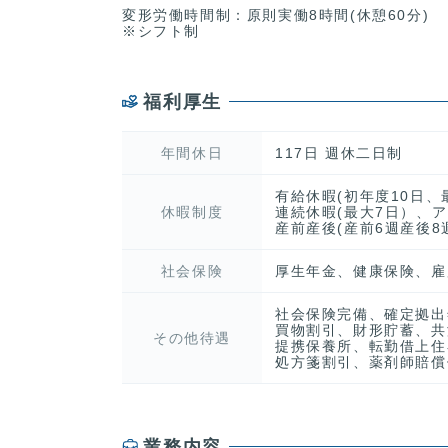
変形労働時間制：原則実働8時間(休憩60分)
※シフト制
福利厚生
年間休日
117日 週休二日制
有給休暇(初年度10日
休暇制度
連続休暇(最大7日）、
産前産後(産前6週産後8
社会保険
厚生年金、健康保険、雇
社会保険完備、確定拠出
買物割引、財形貯蓄、共
その他待遇
提携保養所、転勤借上住
処方箋割引、薬剤師賠償
業務内容