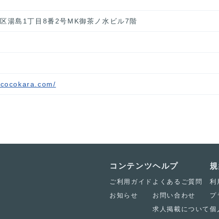
文京区湯島1丁目8番2号MK御茶ノ水ビル7階
ococokara.com/
コンテンツ
ヘルプ
規
ご利用ガイド
よくあるご質問
利
お知らせ
お問い合わせ
プ
求人掲載について
個