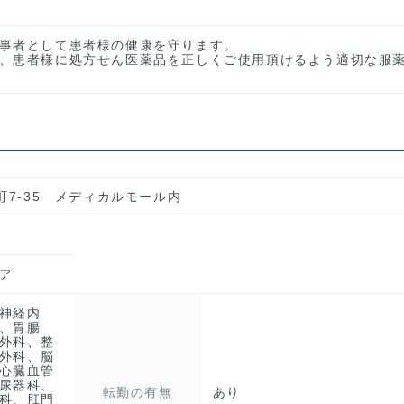
事者として患者様の健康を守ります。
、患者様に処方せん医薬品を正しくご使用頂けるよう適切な服
町7-35 メディカルモール内
ア
神経内
、胃腸
外科、整
外科、脳
心臓血管
尿器科、
転勤の有無
あり
科、肛門