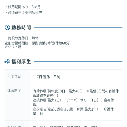
試用期間あり 3ヶ月
必須資格：薬剤師免許
勤務時間
施設の定休日：無休
変形労働時間制：原則実働8時間(休憩60分)
※シフト制
福利厚生
年間休日
117日 週休二日制
休暇制度
有給休暇(初年度10日、最大40日 ※最低5日間の有給休
暇取得を義務付）
連続休暇(最大7日）、アニバーサリー(1日）、慶弔休
暇、
産前産後(産前6週産後8週)、育児(最大2年）、介護休
業 他