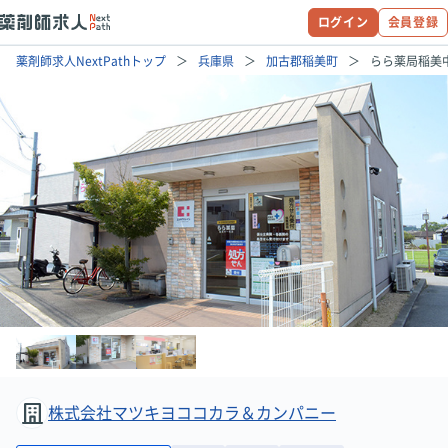
ログイン
会員登録
薬剤師求人NextPathトップ
兵庫県
加古郡稲美町
らら薬局稲美
株式会社マツキヨココカラ＆カンパニー