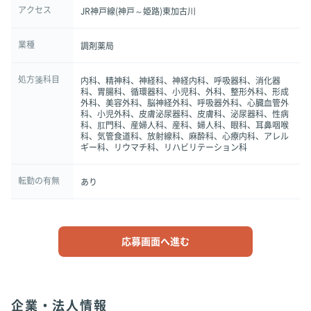
アクセス
JR神戸線(神戸～姫路)東加古川
業種
調剤薬局
処方箋科目
内科、精神科、神経科、神経内科、呼吸器科、消化器
科、胃腸科、循環器科、小児科、外科、整形外科、形成
外科、美容外科、脳神経外科、呼吸器外科、心臓血管外
科、小児外科、皮膚泌尿器科、皮膚科、泌尿器科、性病
科、肛門科、産婦人科、産科、婦人科、眼科、耳鼻咽喉
科、気管食道科、放射線科、麻酔科、心療内科、アレル
ギー科、リウマチ科、リハビリテーション科
転勤の有無
あり
応募画面へ進む
企業・法人情報