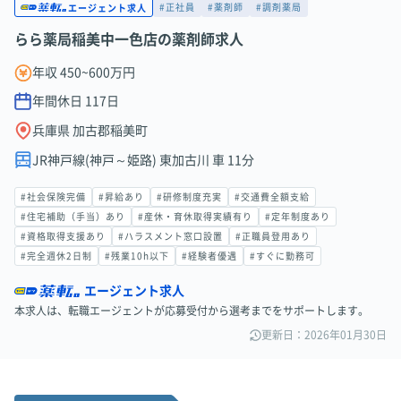
#正社員
#薬剤師
#調剤薬局
エージェント求人
らら薬局稲美中一色店の薬剤師求人
年収 450~600万円
年間休日
117
日
兵庫県 加古郡稲美町
JR神戸線(神戸～姫路) 東加古川 車 11分
#社会保険完備
#昇給あり
#研修制度充実
#交通費全額支給
#住宅補助（手当）あり
#産休・育休取得実績有り
#定年制度あり
#資格取得支援あり
#ハラスメント窓口設置
#正職員登用あり
#完全週休2日制
#残業10h以下
#経験者優遇
#すぐに勤務可
エージェント求人
本求人は、転職エージェントが応募受付から選考までをサポートします。
更新日：2026年01月30日