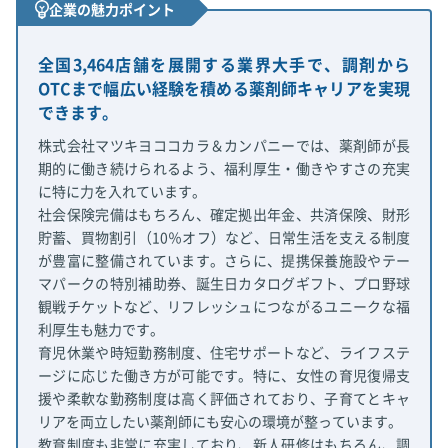
企業の魅力ポイント
全国3,464店舗を展開する業界大手で、調剤から
OTCまで幅広い経験を積める薬剤師キャリアを実現
できます。
株式会社マツキヨココカラ＆カンパニーでは、薬剤師が長
期的に働き続けられるよう、福利厚生・働きやすさの充実
に特に力を入れています。
社会保険完備はもちろん、確定拠出年金、共済保険、財形
貯蓄、買物割引（10％オフ）など、日常生活を支える制度
が豊富に整備されています。さらに、提携保養施設やテー
マパークの特別補助券、誕生日カタログギフト、プロ野球
観戦チケットなど、リフレッシュにつながるユニークな福
利厚生も魅力です。
育児休業や時短勤務制度、住宅サポートなど、ライフステ
ージに応じた働き方が可能です。特に、女性の育児復帰支
援や柔軟な勤務制度は高く評価されており、子育てとキャ
リアを両立したい薬剤師にも安心の環境が整っています。
教育制度も非常に充実しており、新人研修はもちろん、調