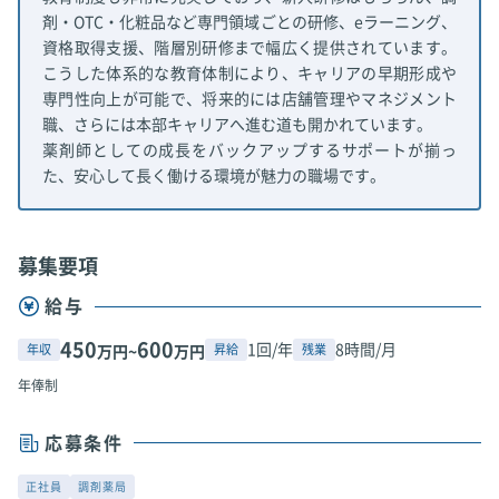
剤・OTC・化粧品など専門領域ごとの研修、eラーニング、
資格取得支援、階層別研修まで幅広く提供されています。
こうした体系的な教育体制により、キャリアの早期形成や
専門性向上が可能で、将来的には店舗管理やマネジメント
職、さらには本部キャリアへ進む道も開かれています。
薬剤師としての成長をバックアップするサポートが揃っ
た、安心して長く働ける環境が魅力の職場です。
募集要項
給与
450
600
1回/年
8時間/月
年収
昇給
残業
万円~
万円
年俸制
応募条件
正社員
調剤薬局