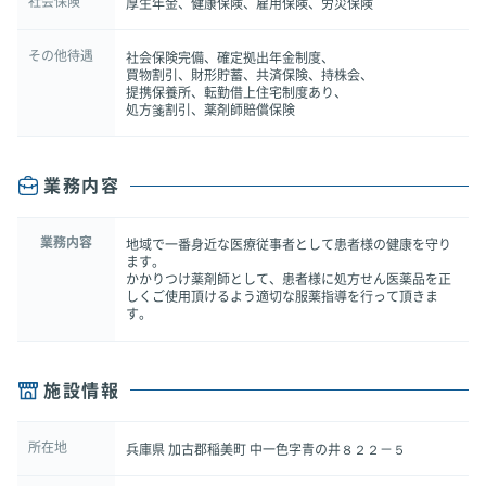
社会保険
厚生年金、健康保険、雇用保険、労災保険
その他待遇
社会保険完備、確定拠出年金制度、
買物割引、財形貯蓄、共済保険、持株会、
提携保養所、転勤借上住宅制度あり、
処方箋割引、薬剤師賠償保険
業務内容
業務内容
地域で一番身近な医療従事者として患者様の健康を守り
ます。
かかりつけ薬剤師として、患者様に処方せん医薬品を正
しくご使用頂けるよう適切な服薬指導を行って頂きま
す。
施設情報
所在地
兵庫県 加古郡稲美町 中一色字青の井８２２－５