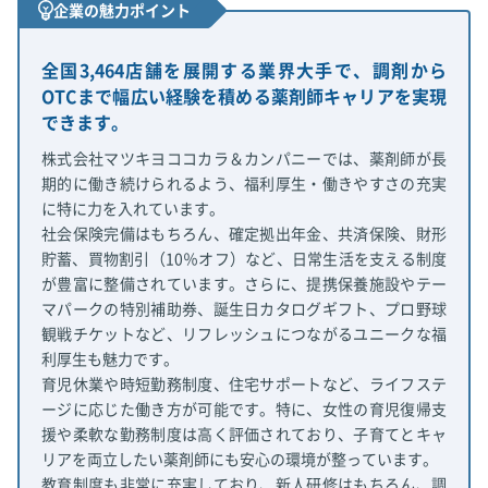
企業の魅力ポイント
全国3,464店舗を展開する業界大手で、調剤から
OTCまで幅広い経験を積める薬剤師キャリアを実現
できます。
株式会社マツキヨココカラ＆カンパニーでは、薬剤師が長
期的に働き続けられるよう、福利厚生・働きやすさの充実
に特に力を入れています。
社会保険完備はもちろん、確定拠出年金、共済保険、財形
貯蓄、買物割引（10％オフ）など、日常生活を支える制度
が豊富に整備されています。さらに、提携保養施設やテー
マパークの特別補助券、誕生日カタログギフト、プロ野球
観戦チケットなど、リフレッシュにつながるユニークな福
利厚生も魅力です。
育児休業や時短勤務制度、住宅サポートなど、ライフステ
ージに応じた働き方が可能です。特に、女性の育児復帰支
援や柔軟な勤務制度は高く評価されており、子育てとキャ
リアを両立したい薬剤師にも安心の環境が整っています。
教育制度も非常に充実しており、新人研修はもちろん、調