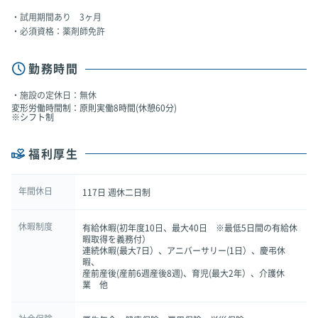
試用期間あり 3ヶ月
必須資格：薬剤師免許
勤務時間
施設の定休日：無休
変形労働時間制：原則実働8時間(休憩60分)
※シフト制
福利厚生
年間休日
117日 週休二日制
休暇制度
有給休暇(初年度10日、最大40日 ※最低5日間の有給休
暇取得を義務付）
連続休暇(最大7日）、アニバーサリー(1日）、慶弔休
暇、
産前産後(産前6週産後8週)、育児(最大2年）、介護休
業 他