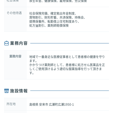
社会保険
厚生年金、健康保険、雇用保険、労災保険
その他待遇
社会保険完備、確定拠出年金制度、
買物割引、財形貯蓄、共済保険、持株会、
提携保養所、転勤借上住宅制度あり、
処方箋割引、薬剤師賠償保険
業務内容
業務内容
地域で一番身近な医療従事者として患者様の健康を守り
ます。
かかりつけ薬剤師として、患者様に処方せん医薬品を正
しくご使用頂けるよう適切な服薬指導を行って頂きま
す。
施設情報
所在地
島根県 安来市 広瀬町広瀬1950-1