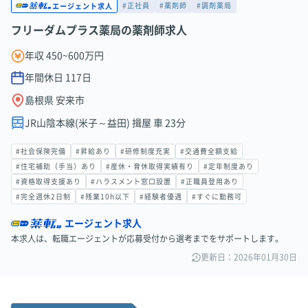
#正社員
#薬剤師
#調剤薬局
エージェント求人
フリーダムプラス薬局の薬剤師求人
年収 450~600万円
年間休日
117
日
島根県 安来市
JR山陰本線(米子～益田) 揖屋 車 23分
#社会保険完備
#昇給あり
#研修制度充実
#交通費全額支給
#住宅補助（手当）あり
#産休・育休取得実績有り
#定年制度あり
#資格取得支援あり
#ハラスメント窓口設置
#正職員登用あり
#完全週休2日制
#残業10h以下
#経験者優遇
#すぐに勤務可
エージェント求人
本求人は、転職エージェントが応募受付から選考までをサポートします。
更新日：2026年01月30日