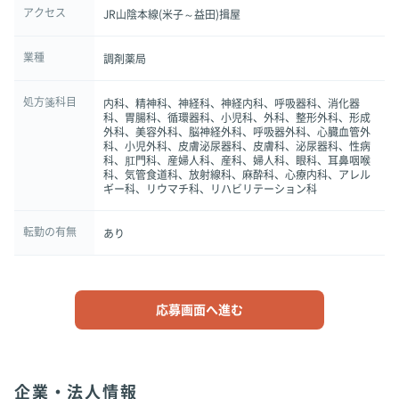
アクセス
JR山陰本線(米子～益田)揖屋
業種
調剤薬局
処方箋科目
内科、精神科、神経科、神経内科、呼吸器科、消化器
科、胃腸科、循環器科、小児科、外科、整形外科、形成
外科、美容外科、脳神経外科、呼吸器外科、心臓血管外
科、小児外科、皮膚泌尿器科、皮膚科、泌尿器科、性病
科、肛門科、産婦人科、産科、婦人科、眼科、耳鼻咽喉
科、気管食道科、放射線科、麻酔科、心療内科、アレル
ギー科、リウマチ科、リハビリテーション科
転勤の有無
あり
応募画面へ進む
企業・法人情報