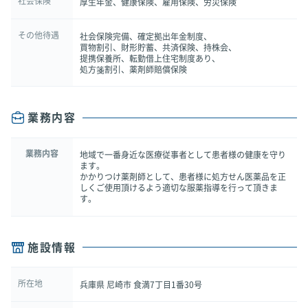
社会保険
厚生年金、健康保険、雇用保険、労災保険
その他待遇
社会保険完備、確定拠出年金制度、
買物割引、財形貯蓄、共済保険、持株会、
提携保養所、転勤借上住宅制度あり、
処方箋割引、薬剤師賠償保険
業務内容
業務内容
地域で一番身近な医療従事者として患者様の健康を守り
ます。
かかりつけ薬剤師として、患者様に処方せん医薬品を正
しくご使用頂けるよう適切な服薬指導を行って頂きま
す。
施設情報
所在地
兵庫県 尼崎市 食満7丁目1番30号