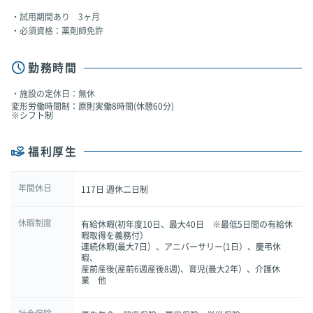
試用期間あり 3ヶ月
必須資格：薬剤師免許
勤務時間
施設の定休日：無休
変形労働時間制：原則実働8時間(休憩60分)
※シフト制
福利厚生
年間休日
117日 週休二日制
休暇制度
有給休暇(初年度10日、最大40日 ※最低5日間の有給休
暇取得を義務付）
連続休暇(最大7日）、アニバーサリー(1日）、慶弔休
暇、
産前産後(産前6週産後8週)、育児(最大2年）、介護休
業 他