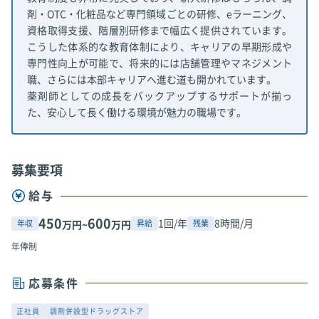
剤・OTC・化粧品など専門領域ごとの研修、eラーニング、
資格取得支援、階層別研修まで幅広く提供されています。
こうした体系的な教育体制により、キャリアの早期形成や
専門性向上が可能で、将来的には店舗管理やマネジメント
職、さらには本部キャリアへ進む道も開かれています。
薬剤師としての成長をバックアップするサポートが揃っ
た、安心して長く働ける環境が魅力の職場です。
募集要項
給与
450
600
1回/年
8時間/月
年収
昇給
残業
万円~
万円
年俸制
応募条件
正社員
調剤併設型ドラッグストア