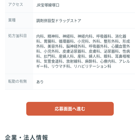
アクセス
JR宝塚線塚口
業種
調剤併設型ドラッグストア
処方箋科目
内科、精神科、神経科、神経内科、呼吸器科、消化器
科、胃腸科、循環器科、小児科、外科、整形外科、形成
外科、美容外科、脳神経外科、呼吸器外科、心臓血管外
科、小児外科、皮膚泌尿器科、皮膚科、泌尿器科、性病
科、肛門科、産婦人科、産科、婦人科、眼科、耳鼻咽喉
科、気管食道科、放射線科、麻酔科、心療内科、アレル
ギー科、リウマチ科、リハビリテーション科
転勤の有無
あり
応募画面へ進む
企業・法人情報