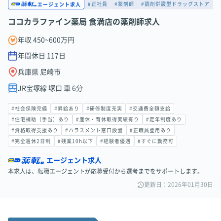
#正社員
#薬剤師
#調剤併設型ドラッグストア
エージェント求人
ココカラファイン薬局 食満店の薬剤師求人
年収 450~600万円
年間休日
117
日
兵庫県 尼崎市
JR宝塚線 塚口 車 6分
#社会保険完備
#昇給あり
#研修制度充実
#交通費全額支給
#住宅補助（手当）あり
#産休・育休取得実績有り
#定年制度あり
#資格取得支援あり
#ハラスメント窓口設置
#正職員登用あり
#完全週休2日制
#残業10h以下
#経験者優遇
#すぐに勤務可
エージェント求人
本求人は、転職エージェントが応募受付から選考までをサポートします。
更新日：2026年01月30日