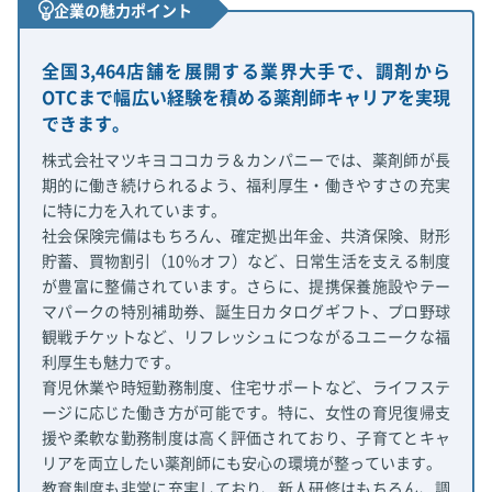
企業の魅力ポイント
全国3,464店舗を展開する業界大手で、調剤から
OTCまで幅広い経験を積める薬剤師キャリアを実現
できます。
株式会社マツキヨココカラ＆カンパニーでは、薬剤師が長
期的に働き続けられるよう、福利厚生・働きやすさの充実
に特に力を入れています。
社会保険完備はもちろん、確定拠出年金、共済保険、財形
貯蓄、買物割引（10％オフ）など、日常生活を支える制度
が豊富に整備されています。さらに、提携保養施設やテー
マパークの特別補助券、誕生日カタログギフト、プロ野球
観戦チケットなど、リフレッシュにつながるユニークな福
利厚生も魅力です。
育児休業や時短勤務制度、住宅サポートなど、ライフステ
ージに応じた働き方が可能です。特に、女性の育児復帰支
援や柔軟な勤務制度は高く評価されており、子育てとキャ
リアを両立したい薬剤師にも安心の環境が整っています。
教育制度も非常に充実しており、新人研修はもちろん、調