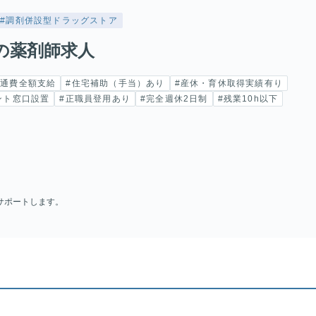
#調剤併設型ドラッグストア
の薬剤師求人
交通費全額支給
#住宅補助（手当）あり
#産休・育休取得実績有り
ント窓口設置
#正職員登用あり
#完全週休2日制
#残業10h以下
サポートします。