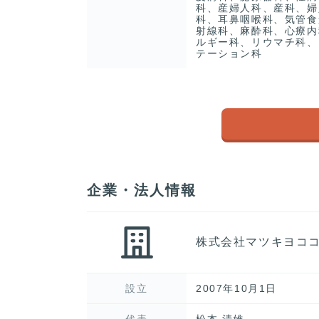
科、産婦人科、産科、婦
科、耳鼻咽喉科、気管食
射線科、麻酔科、心療内
ルギー科、リウマチ科、
テーション科
企業・法人情報
株式会社マツキヨコ
設立
2007年10月1日
代表
松本 清雄