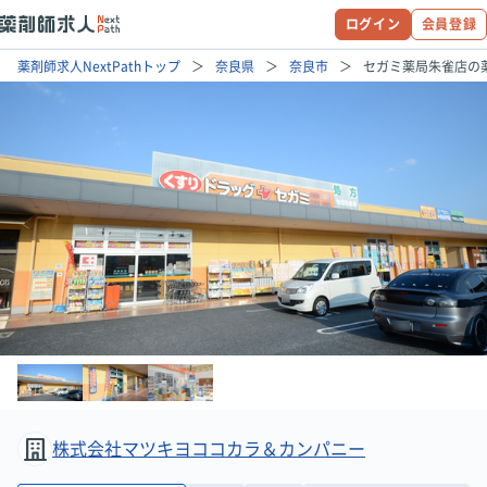
ログイン
会員登録
薬剤師求人NextPathトップ
奈良県
奈良市
セガミ薬局朱雀店の
株式会社マツキヨココカラ＆カンパニー