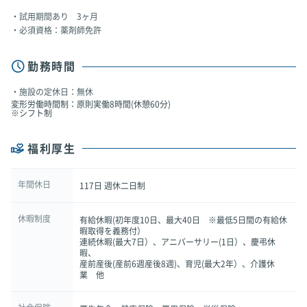
試用期間あり 3ヶ月
必須資格：薬剤師免許
勤務時間
施設の定休日：無休
変形労働時間制：原則実働8時間(休憩60分)
※シフト制
福利厚生
年間休日
117日 週休二日制
休暇制度
有給休暇(初年度10日、最大40日 ※最低5日間の有給休
暇取得を義務付）
連続休暇(最大7日）、アニバーサリー(1日）、慶弔休
暇、
産前産後(産前6週産後8週)、育児(最大2年）、介護休
業 他