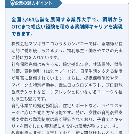
企業の魅力ポイント
全国3,464店舗を展開する業界大手で、調剤から
OTCまで幅広い経験を積める薬剤師キャリアを実現
できます。
株式会社マツキヨココカラ＆カンパニーでは、薬剤師が長
期的に働き続けられるよう、福利厚生・働きやすさの充実
に特に力を入れています。
社会保険完備はもちろん、確定拠出年金、共済保険、財形
貯蓄、買物割引（10％オフ）など、日常生活を支える制度
が豊富に整備されています。さらに、提携保養施設やテー
マパークの特別補助券、誕生日カタログギフト、プロ野球
観戦チケットなど、リフレッシュにつながるユニークな福
利厚生も魅力です。
育児休業や時短勤務制度、住宅サポートなど、ライフステ
ージに応じた働き方が可能です。特に、女性の育児復帰支
援や柔軟な勤務制度は高く評価されており、子育てとキャ
リアを両立したい薬剤師にも安心の環境が整っています。
教育制度も非常に充実しており、新人研修はもちろん、調