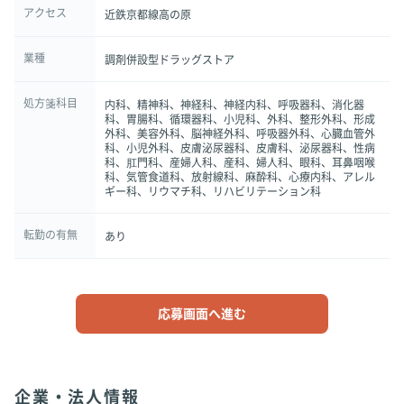
アクセス
近鉄京都線高の原
業種
調剤併設型ドラッグストア
処方箋科目
内科、精神科、神経科、神経内科、呼吸器科、消化器
科、胃腸科、循環器科、小児科、外科、整形外科、形成
外科、美容外科、脳神経外科、呼吸器外科、心臓血管外
科、小児外科、皮膚泌尿器科、皮膚科、泌尿器科、性病
科、肛門科、産婦人科、産科、婦人科、眼科、耳鼻咽喉
科、気管食道科、放射線科、麻酔科、心療内科、アレル
ギー科、リウマチ科、リハビリテーション科
転勤の有無
あり
応募画面へ進む
企業・法人情報