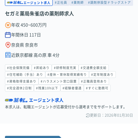
#正社員
#薬剤師
#調剤併設型ドラッグストア
エージェント求人
セガミ薬局朱雀店の薬剤師求人
年収 450~600万円
年間休日
117
日
奈良県 奈良市
近鉄京都線 高の原 車 4分
#社会保険完備
#昇給あり
#研修制度充実
#交通費全額支給
#住宅補助（手当）あり
#産休・育休取得実績有り
#定年制度あり
#資格取得支援あり
#ハラスメント窓口設置
#正職員登用あり
#完全週休2日制
#残業10h以下
#経験者優遇
#すぐに勤務可
エージェント求人
本求人は、転職エージェントが応募受付から選考までをサポートします。
更新日：2026年01月30日