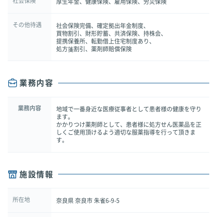
社会保険
厚生年金、健康保険、雇用保険、労災保険
その他待遇
社会保険完備、確定拠出年金制度、
買物割引、財形貯蓄、共済保険、持株会、
提携保養所、転勤借上住宅制度あり、
処方箋割引、薬剤師賠償保険
業務内容
業務内容
地域で一番身近な医療従事者として患者様の健康を守り
ます。
かかりつけ薬剤師として、患者様に処方せん医薬品を正
しくご使用頂けるよう適切な服薬指導を行って頂きま
す。
施設情報
所在地
奈良県 奈良市 朱雀6-9-5