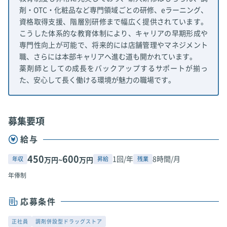
剤・OTC・化粧品など専門領域ごとの研修、eラーニング、
資格取得支援、階層別研修まで幅広く提供されています。
こうした体系的な教育体制により、キャリアの早期形成や
専門性向上が可能で、将来的には店舗管理やマネジメント
職、さらには本部キャリアへ進む道も開かれています。
薬剤師としての成長をバックアップするサポートが揃っ
た、安心して長く働ける環境が魅力の職場です。
募集要項
給与
450
600
1回/年
8時間/月
年収
昇給
残業
万円~
万円
年俸制
応募条件
正社員
調剤併設型ドラッグストア