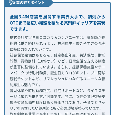
企業の魅力ポイント
全国3,464店舗を展開する業界大手で、調剤から
OTCまで幅広い経験を積める薬剤師キャリアを実現
できます。
株式会社マツキヨココカラ＆カンパニーでは、薬剤師が長
期的に働き続けられるよう、福利厚生・働きやすさの充実
に特に力を入れています。
社会保険完備はもちろん、確定拠出年金、共済保険、財形
貯蓄、買物割引（10％オフ）など、日常生活を支える制度
が豊富に整備されています。さらに、提携保養施設やテー
マパークの特別補助券、誕生日カタログギフト、プロ野球
観戦チケットなど、リフレッシュにつながるユニークな福
利厚生も魅力です。
育児休業や時短勤務制度、住宅サポートなど、ライフステ
ージに応じた働き方が可能です。特に、女性の育児復帰支
援や柔軟な勤務制度は高く評価されており、子育てとキャ
リアを両立したい薬剤師にも安心の環境が整っています。
教育制度も非常に充実しており、新人研修はもちろん、調