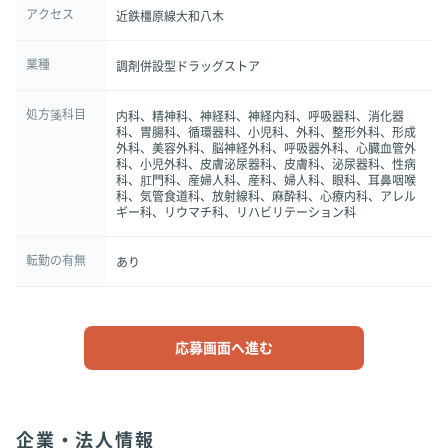
アクセス
近鉄橿原線大和八木
業種
調剤併設型ドラッグストア
処方箋科目
内科、精神科、神経科、神経内科、呼吸器科、消化器
科、胃腸科、循環器科、小児科、外科、整形外科、形成
外科、美容外科、脳神経外科、呼吸器外科、心臓血管外
科、小児外科、皮膚泌尿器科、皮膚科、泌尿器科、性病
科、肛門科、産婦人科、産科、婦人科、眼科、耳鼻咽喉
科、気管食道科、放射線科、麻酔科、心療内科、アレル
ギー科、リウマチ科、リハビリテーション科
転勤の有無
あり
応募画面へ進む
企業・法人情報