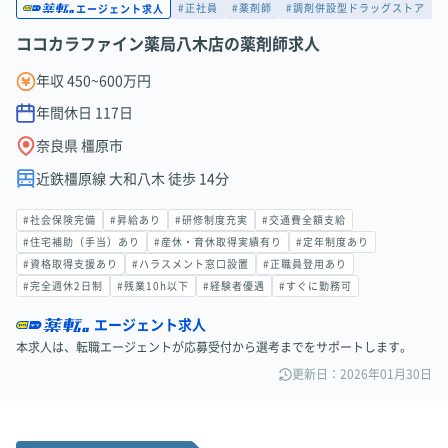
#正社員
#薬剤師
#調剤併設型ドラッグストア
エージェント求人
ココカラファイン薬局八木店の薬剤師求人
年収 450~600万円
年間休日
117
日
奈良県 橿原市
近鉄橿原線 大和八木 徒歩 14分
#社会保険完備
#昇給あり
#研修制度充実
#交通費全額支給
#住宅補助（手当）あり
#産休・育休取得実績有り
#定年制度あり
#資格取得支援あり
#ハラスメント窓口設置
#正職員登用あり
#完全週休2日制
#残業10h以下
#経験者優遇
#すぐに勤務可
エージェント求人
本求人は、転職エージェントが応募受付から選考までをサポートします。
更新日：2026年01月30日