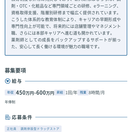
剤・OTC・化粧品など専門領域ごとの研修、eラーニング、
資格取得支援、階層別研修まで幅広く提供されています。
こうした体系的な教育体制により、キャリアの早期形成や
専門性向上が可能で、将来的には店舗管理やマネジメント
職、さらには本部キャリアへ進む道も開かれています。
薬剤師としての成長をバックアップするサポートが揃っ
た、安心して長く働ける環境が魅力の職場です。
募集要項
給与
450
600
1回/年
8時間/月
年収
昇給
残業
万円~
万円
年俸制
応募条件
正社員
調剤併設型ドラッグストア