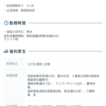
試用期間あり 3ヶ月
必須資格：薬剤師免許
勤務時間
施設の定休日：無休
変形労働時間制：原則実働8時間(休憩60分)
※シフト制
福利厚生
年間休日
117日 週休二日制
休暇制度
有給休暇(初年度10日、最大40日 ※最低5日間の有給休
暇取得を義務付）
連続休暇(最大7日）、アニバーサリー(1日）、慶弔休
暇、
産前産後(産前6週産後8週)、育児(最大2年）、介護休
業 他