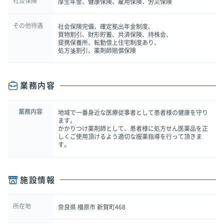
社会保険
厚生年金、健康保険、雇用保険、労災保険
その他待遇
社会保険完備、確定拠出年金制度、
買物割引、財形貯蓄、共済保険、持株会、
提携保養所、転勤借上住宅制度あり、
処方箋割引、薬剤師賠償保険
業務内容
業務内容
地域で一番身近な医療従事者として患者様の健康を守り
ます。
かかりつけ薬剤師として、患者様に処方せん医薬品を正
しくご使用頂けるよう適切な服薬指導を行って頂きま
す。
施設情報
所在地
奈良県 橿原市 新賀町468