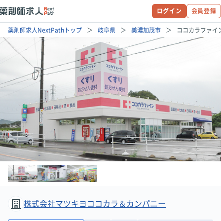
ログイン
会員登録
薬剤師求人NextPathトップ
岐阜県
美濃加茂市
ココカラファイ
株式会社マツキヨココカラ＆カンパニー