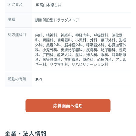
アクセス
JR高山本線古井
業種
調剤併設型ドラッグストア
処方箋科目
内科、精神科、神経科、神経内科、呼吸器科、消化器
科、胃腸科、循環器科、小児科、外科、整形外科、形成
外科、美容外科、脳神経外科、呼吸器外科、心臓血管外
科、小児外科、皮膚泌尿器科、皮膚科、泌尿器科、性病
科、肛門科、産婦人科、産科、婦人科、眼科、耳鼻咽喉
科、気管食道科、放射線科、麻酔科、心療内科、アレル
ギー科、リウマチ科、リハビリテーション科
転勤の有無
あり
応募画面へ進む
企業・法人情報