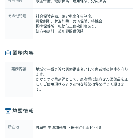
社会保険
厚生年金、健康保険、雇用保険、労災保険
その他待遇
社会保険完備、確定拠出年金制度、
買物割引、財形貯蓄、共済保険、持株会、
提携保養所、転勤借上住宅制度あり、
処方箋割引、薬剤師賠償保険
業務内容
業務内容
地域で一番身近な医療従事者として患者様の健康を守り
ます。
かかりつけ薬剤師として、患者様に処方せん医薬品を正
しくご使用頂けるよう適切な服薬指導を行って頂きま
す。
施設情報
所在地
岐阜県 美濃加茂市 下米田町小山1044番