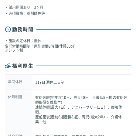
試用期間あり 3ヶ月
必須資格：薬剤師免許
勤務時間
施設の定休日：無休
変形労働時間制：原則実働8時間(休憩60分)
※シフト制
福利厚生
年間休日
117日 週休二日制
休暇制度
有給休暇(初年度10日、最大40日 ※最低5日間の有給休
暇取得を義務付）
連続休暇(最大7日）、アニバーサリー(1日）、慶弔休
暇、
産前産後(産前6週産後8週)、育児(最大2年）、介護休
業 他