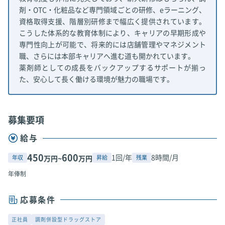
剤・OTC・化粧品など専門領域ごとの研修、eラーニング、
資格取得支援、階層別研修まで幅広く提供されています。
こうした体系的な教育体制により、キャリアの早期形成や
専門性向上が可能で、将来的には店舗管理やマネジメント
職、さらには本部キャリアへ進む道も開かれています。
薬剤師としての成長をバックアップするサポートが揃っ
た、安心して長く働ける環境が魅力の職場です。
募集要項
給与
450
600
1回/年
8時間/月
年収
昇給
残業
万円~
万円
年俸制
応募条件
正社員
調剤併設型ドラッグストア