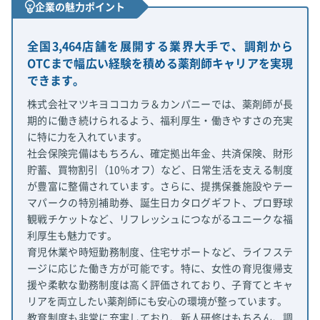
企業の魅力ポイント
全国3,464店舗を展開する業界大手で、調剤から
OTCまで幅広い経験を積める薬剤師キャリアを実現
できます。
株式会社マツキヨココカラ＆カンパニーでは、薬剤師が長
期的に働き続けられるよう、福利厚生・働きやすさの充実
に特に力を入れています。
社会保険完備はもちろん、確定拠出年金、共済保険、財形
貯蓄、買物割引（10％オフ）など、日常生活を支える制度
が豊富に整備されています。さらに、提携保養施設やテー
マパークの特別補助券、誕生日カタログギフト、プロ野球
観戦チケットなど、リフレッシュにつながるユニークな福
利厚生も魅力です。
育児休業や時短勤務制度、住宅サポートなど、ライフステ
ージに応じた働き方が可能です。特に、女性の育児復帰支
援や柔軟な勤務制度は高く評価されており、子育てとキャ
リアを両立したい薬剤師にも安心の環境が整っています。
教育制度も非常に充実しており、新人研修はもちろん、調