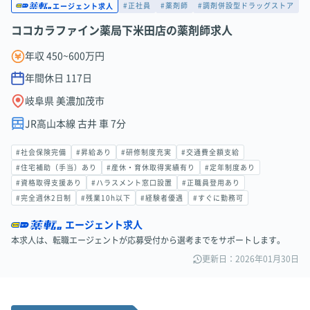
#正社員
#薬剤師
#調剤併設型ドラッグストア
エージェント求人
ココカラファイン薬局下米田店の薬剤師求人
年収 450~600万円
年間休日
117
日
岐阜県 美濃加茂市
JR高山本線 古井 車 7分
#社会保険完備
#昇給あり
#研修制度充実
#交通費全額支給
#住宅補助（手当）あり
#産休・育休取得実績有り
#定年制度あり
#資格取得支援あり
#ハラスメント窓口設置
#正職員登用あり
#完全週休2日制
#残業10h以下
#経験者優遇
#すぐに勤務可
エージェント求人
本求人は、転職エージェントが応募受付から選考までをサポートします。
更新日：2026年01月30日