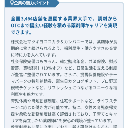
企業の魅力ポイント
全国3,464店舗を展開する業界大手で、調剤から
OTCまで幅広い経験を積める薬剤師キャリアを実現
できます。
株式会社マツキヨココカラ＆カンパニーでは、薬剤師が長
期的に働き続けられるよう、福利厚生・働きやすさの充実
に特に力を入れています。
社会保険完備はもちろん、確定拠出年金、共済保険、財形
貯蓄、買物割引（10％オフ）など、日常生活を支える制度
が豊富に整備されています。さらに、提携保養施設やテー
マパークの特別補助券、誕生日カタログギフト、プロ野球
観戦チケットなど、リフレッシュにつながるユニークな福
利厚生も魅力です。
育児休業や時短勤務制度、住宅サポートなど、ライフステ
ージに応じた働き方が可能です。特に、女性の育児復帰支
援や柔軟な勤務制度は高く評価されており、子育てとキャ
リアを両立したい薬剤師にも安心の環境が整っています。
教育制度も非常に充実しており、新人研修はもちろん、調