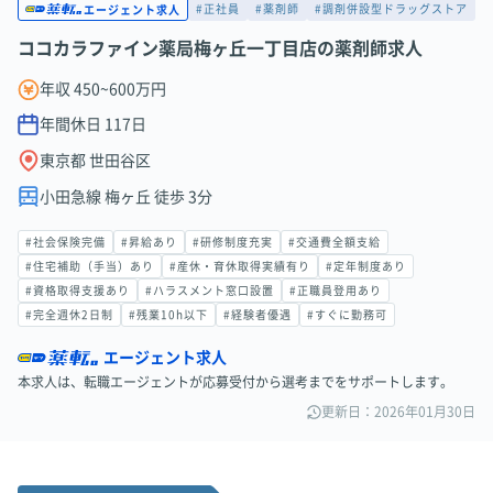
#正社員
#薬剤師
#調剤併設型ドラッグストア
エージェント求人
ココカラファイン薬局梅ヶ丘一丁目店の薬剤師求人
年収 450~600万円
年間休日
117
日
東京都 世田谷区
小田急線 梅ヶ丘 徒歩 3分
#社会保険完備
#昇給あり
#研修制度充実
#交通費全額支給
#住宅補助（手当）あり
#産休・育休取得実績有り
#定年制度あり
#資格取得支援あり
#ハラスメント窓口設置
#正職員登用あり
#完全週休2日制
#残業10h以下
#経験者優遇
#すぐに勤務可
エージェント求人
本求人は、転職エージェントが応募受付から選考までをサポートします。
更新日：2026年01月30日