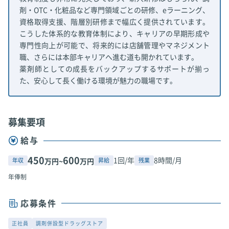
剤・OTC・化粧品など専門領域ごとの研修、eラーニング、
資格取得支援、階層別研修まで幅広く提供されています。
こうした体系的な教育体制により、キャリアの早期形成や
専門性向上が可能で、将来的には店舗管理やマネジメント
職、さらには本部キャリアへ進む道も開かれています。
薬剤師としての成長をバックアップするサポートが揃っ
た、安心して長く働ける環境が魅力の職場です。
募集要項
給与
450
600
1回/年
8時間/月
年収
昇給
残業
万円~
万円
年俸制
応募条件
正社員
調剤併設型ドラッグストア