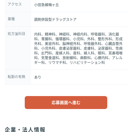
アクセス
小田急線梅ヶ丘
業種
調剤併設型ドラッグストア
処方箋科目
内科、精神科、神経科、神経内科、呼吸器科、消化器
科、胃腸科、循環器科、小児科、外科、整形外科、形成
外科、美容外科、脳神経外科、呼吸器外科、心臓血管外
科、小児外科、皮膚泌尿器科、皮膚科、泌尿器科、性病
科、肛門科、産婦人科、産科、婦人科、眼科、耳鼻咽喉
科、気管食道科、放射線科、麻酔科、心療内科、アレル
ギー科、リウマチ科、リハビリテーション科
転勤の有無
あり
応募画面へ進む
企業・法人情報