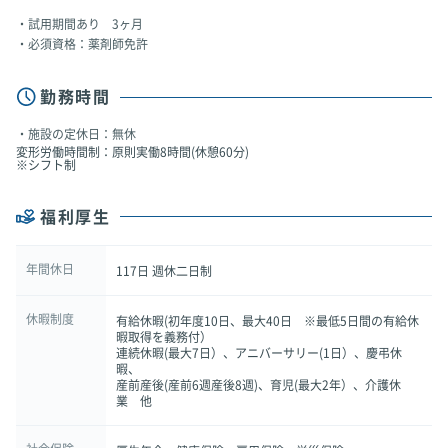
試用期間あり 3ヶ月
必須資格：薬剤師免許
勤務時間
施設の定休日：無休
変形労働時間制：原則実働8時間(休憩60分)
※シフト制
福利厚生
年間休日
117日 週休二日制
休暇制度
有給休暇(初年度10日、最大40日 ※最低5日間の有給休
暇取得を義務付）
連続休暇(最大7日）、アニバーサリー(1日）、慶弔休
暇、
産前産後(産前6週産後8週)、育児(最大2年）、介護休
業 他