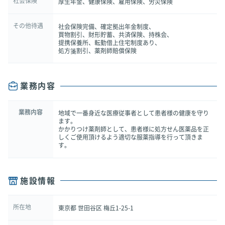
社会保険
厚生年金、健康保険、雇用保険、労災保険
その他待遇
社会保険完備、確定拠出年金制度、
買物割引、財形貯蓄、共済保険、持株会、
提携保養所、転勤借上住宅制度あり、
処方箋割引、薬剤師賠償保険
業務内容
業務内容
地域で一番身近な医療従事者として患者様の健康を守り
ます。
かかりつけ薬剤師として、患者様に処方せん医薬品を正
しくご使用頂けるよう適切な服薬指導を行って頂きま
す。
施設情報
所在地
東京都 世田谷区 梅丘1-25-1