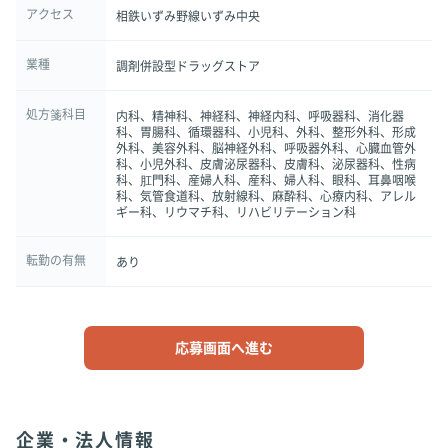
アクセス
相鉄いずみ野線いずみ中央
業種
調剤併設型ドラッグストア
処方箋科目
内科、精神科、神経科、神経内科、呼吸器科、消化器
科、胃腸科、循環器科、小児科、外科、整形外科、形成
外科、美容外科、脳神経外科、呼吸器外科、心臓血管外
科、小児外科、皮膚泌尿器科、皮膚科、泌尿器科、性病
科、肛門科、産婦人科、産科、婦人科、眼科、耳鼻咽喉
科、気管食道科、放射線科、麻酔科、心療内科、アレル
ギー科、リウマチ科、リハビリテーション科
転勤の有無
あり
応募画面へ進む
企業・法人情報