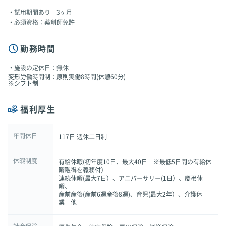
試用期間あり 3ヶ月
必須資格：薬剤師免許
勤務時間
施設の定休日：無休
変形労働時間制：原則実働8時間(休憩60分)
※シフト制
福利厚生
年間休日
117日 週休二日制
休暇制度
有給休暇(初年度10日、最大40日 ※最低5日間の有給休
暇取得を義務付）
連続休暇(最大7日）、アニバーサリー(1日）、慶弔休
暇、
産前産後(産前6週産後8週)、育児(最大2年）、介護休
業 他