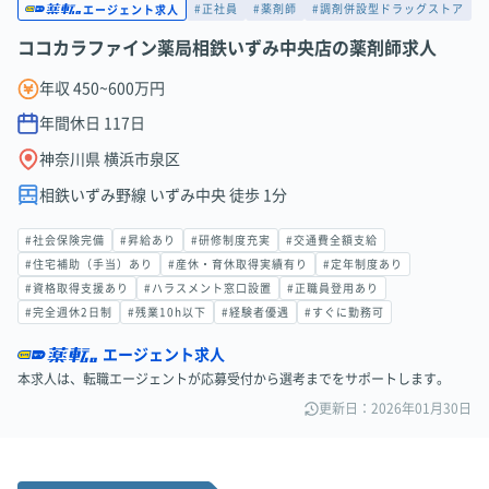
#正社員
#薬剤師
#調剤併設型ドラッグストア
エージェント求人
ココカラファイン薬局相鉄いずみ中央店の薬剤師求人
年収 450~600万円
年間休日
117
日
神奈川県 横浜市泉区
相鉄いずみ野線 いずみ中央 徒歩 1分
#社会保険完備
#昇給あり
#研修制度充実
#交通費全額支給
#住宅補助（手当）あり
#産休・育休取得実績有り
#定年制度あり
#資格取得支援あり
#ハラスメント窓口設置
#正職員登用あり
#完全週休2日制
#残業10h以下
#経験者優遇
#すぐに勤務可
エージェント求人
本求人は、転職エージェントが応募受付から選考までをサポートします。
更新日：2026年01月30日