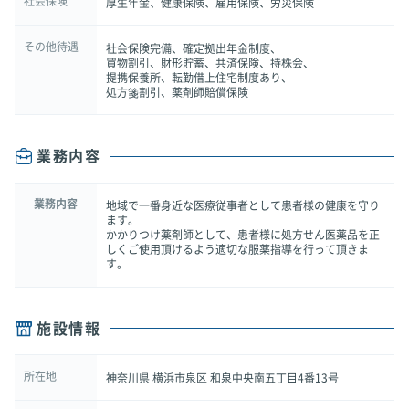
社会保険
厚生年金、健康保険、雇用保険、労災保険
その他待遇
社会保険完備、確定拠出年金制度、
買物割引、財形貯蓄、共済保険、持株会、
提携保養所、転勤借上住宅制度あり、
処方箋割引、薬剤師賠償保険
業務内容
業務内容
地域で一番身近な医療従事者として患者様の健康を守り
ます。
かかりつけ薬剤師として、患者様に処方せん医薬品を正
しくご使用頂けるよう適切な服薬指導を行って頂きま
す。
施設情報
所在地
神奈川県 横浜市泉区 和泉中央南五丁目4番13号