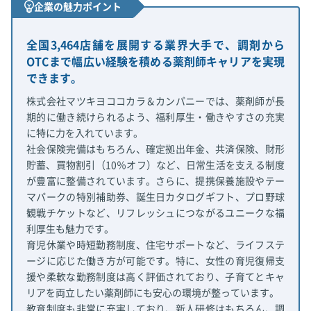
企業の魅力ポイント
全国3,464店舗を展開する業界大手で、調剤から
OTCまで幅広い経験を積める薬剤師キャリアを実現
できます。
株式会社マツキヨココカラ＆カンパニーでは、薬剤師が長
期的に働き続けられるよう、福利厚生・働きやすさの充実
に特に力を入れています。
社会保険完備はもちろん、確定拠出年金、共済保険、財形
貯蓄、買物割引（10％オフ）など、日常生活を支える制度
が豊富に整備されています。さらに、提携保養施設やテー
マパークの特別補助券、誕生日カタログギフト、プロ野球
観戦チケットなど、リフレッシュにつながるユニークな福
利厚生も魅力です。
育児休業や時短勤務制度、住宅サポートなど、ライフステ
ージに応じた働き方が可能です。特に、女性の育児復帰支
援や柔軟な勤務制度は高く評価されており、子育てとキャ
リアを両立したい薬剤師にも安心の環境が整っています。
教育制度も非常に充実しており、新人研修はもちろん、調