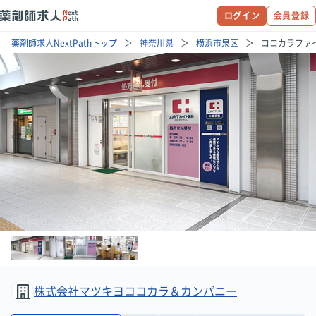
ログイン
会員登録
薬剤師求人NextPathトップ
神奈川県
横浜市泉区
ココカラファ
株式会社マツキヨココカラ＆カンパニー