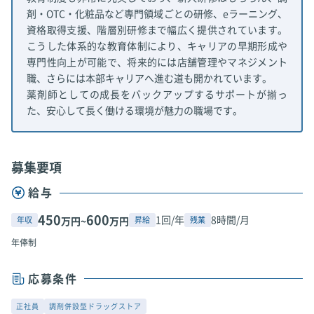
剤・OTC・化粧品など専門領域ごとの研修、eラーニング、
資格取得支援、階層別研修まで幅広く提供されています。
こうした体系的な教育体制により、キャリアの早期形成や
専門性向上が可能で、将来的には店舗管理やマネジメント
職、さらには本部キャリアへ進む道も開かれています。
薬剤師としての成長をバックアップするサポートが揃っ
た、安心して長く働ける環境が魅力の職場です。
募集要項
給与
450
600
1回/年
8時間/月
年収
昇給
残業
万円~
万円
年俸制
応募条件
正社員
調剤併設型ドラッグストア